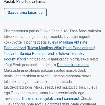
Vastab Pirje Tuleva tiimist
Saada oma küsimus
Finantsteenust pakub Tuleva Fondid AS. Enne fondi valimist
tutvu kindlasti tingimuste, prospekti, investori õiguste
kokkuvõtte ja põhiteabega
Tuleva Maailma Aktsiate
Pensionifond
,
Tuleva Maailma Võlakirjade Pensionifond,
Tuleva III Samba Pensionifond
ja
Tuleva Täiendav
Kogumisfond
ning pea nõu asjatundjaga. Võrdluseks leiad
kõigi Eesti pensionifondide info
Pensionikeskusest
.
Maksustamine oleneb isikuga seotud asjaoludest,
sealhulgas residentsusest. III samba sissemaksetelt
tulumaksu tagasisaamiseks tuleb esitada
tuludeklaratsioon. Maksuseadused muutuvad ajas. Tuleva
ega Tuleva töötajad ei anna investeerimisnõu ega
maksunõu.
II sammas mõjutab sinu I sammast
. Üheski
Tuleva fondis pole tootlus garanteeritud. Meie kodulehel