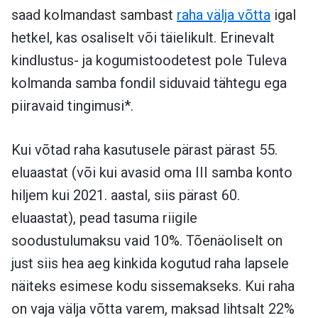
saad kolmandast sambast
raha välja võtta
igal
hetkel, kas osaliselt või täielikult. Erinevalt
kindlustus- ja kogumistoodetest pole Tuleva
kolmanda samba fondil siduvaid tähtegu ega
piiravaid tingimusi*.
Kui võtad raha kasutusele pärast pärast 55.
eluaastat (või kui avasid oma III samba konto
hiljem kui 2021. aastal, siis pärast 60.
eluaastat), pead tasuma riigile
soodustulumaksu vaid 10%. Tõenäoliselt on
just siis hea aeg kinkida kogutud raha lapsele
näiteks esimese kodu sissemakseks. Kui raha
on vaja välja võtta varem, maksad lihtsalt 22%