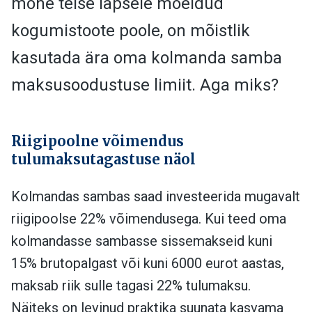
mõne teise lapsele mõeldud
kogumistoote poole, on mõistlik
kasutada ära oma kolmanda samba
maksusoodustuse limiit. Aga miks?
Riigipoolne võimendus
tulumaksutagastuse näol
Kolmandas sambas saad investeerida mugavalt
riigipoolse 22% võimendusega. Kui teed oma
kolmandasse sambasse sissemakseid kuni
15% brutopalgast või kuni 6000 eurot aastas,
maksab riik sulle tagasi 22% tulumaksu.
Näiteks on levinud praktika suunata kasvama