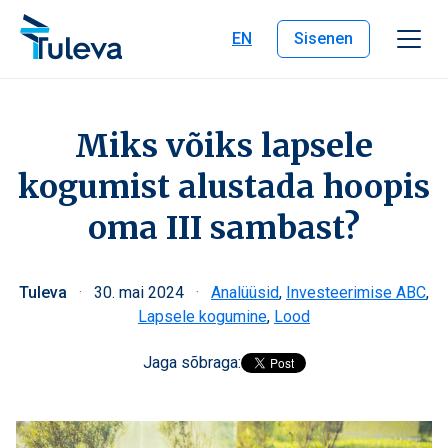
Liigu edasi sisu juurde
EN
Sisenen
Miks võiks lapsele
kogumist alustada hoopis
oma III sambast?
Tuleva
·
30. mai 2024
·
Analüüsid
,
Investeerimise ABC
,
Lapsele kogumine
,
Lood
Jaga sõbraga: