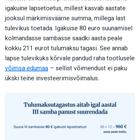
igakuine lapsetoetus, millest kasvab aastate
jooksul märkimisväärne summa, millega last
tulevikus toetada. Igakuise 80 euro suunamisel
kolmandasse sambasse saadki aasta peale
kokku 211 eurot tulumaksu tagasi. See annab
lapse tulevikuks kõrvale pandud raha tootlusele
võimsa edumaa
– sellist võimendust ei paku
ükski teine investeerimisvõimalus.