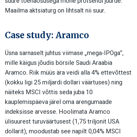
suure tõenäosusega mõne protsendi juurde.
Maailma aktsiaturg on lihtsalt nii suur.
Case study: Aramco
Üsna sarnaselt juhtus viimase „mega-IPOga”,
mille käigus jõudis börsile Saudi Araabia
Aramco. Riik müüs ära veidi alla 4% ettevõttest
(kokku ligi 25 miljardi dollari väärtuses) ning
näiteks MSCI võttis seda juba 10
kauplemispäeva järel oma arengumaade
indeksisse arvesse. Hoolimata Aramco
ülisuurest turuväärtusest (1,75 triljonit USA
dollarit), moodustab see napilt 0,04% MSCI