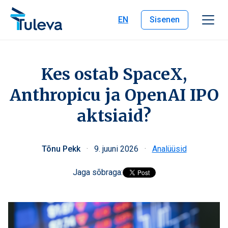
Liigu edasi sisu juurde
EN
Sisenen
Kes ostab SpaceX,
Anthropicu ja OpenAI IPO
aktsiaid?
Tõnu Pekk
·
9. juuni 2026
·
Analüüsid
Jaga sõbraga: