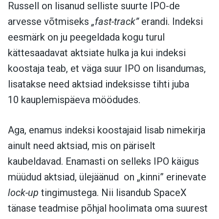
Russell on lisanud selliste suurte IPO-de
arvesse võtmiseks
„fast-track”
erandi. Indeksi
eesmärk on ju peegeldada kogu turul
kättesaadavat aktsiate hulka ja kui indeksi
koostaja teab, et väga suur IPO on lisandumas,
lisatakse need aktsiad indeksisse tihti juba
10 kauplemispäeva möödudes.
Aga, enamus indeksi koostajaid lisab nimekirja
ainult need aktsiad, mis on päriselt
kaubeldavad. Enamasti on selleks IPO käigus
müüdud aktsiad, ülejäänud on „kinni” erinevate
lock-up
tingimustega. Nii lisandub SpaceX
tänase teadmise põhjal hoolimata oma suurest