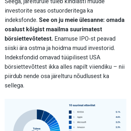
Seega, järelturule tuleb kindlasti muude
investorite seas ostuorderitega ka
indeksfonde.
S
ee on ju meie ülesanne: omada
osalust kõigist maailma suurimatest
börsiettevõtetest.
Enamuse IPO-st peavad
siiski ära ostma ja hoidma muud investorid.
Indeksfondid omavad tüüpilisest USA
börsiettevõttest ikka alles napilt viiendiku – nii
piirdub nende osa järelturu nõudlusest ka
sellega.