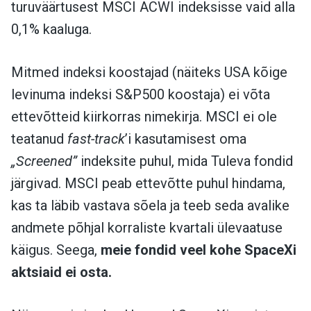
turuväärtusest MSCI ACWI indeksisse vaid alla
0,1% kaaluga.
Mitmed indeksi koostajad (näiteks USA kõige
levinuma indeksi S&P500 koostaja) ei võta
ettevõtteid kiirkorras nimekirja. MSCI ei ole
teatanud
fast-track
’i kasutamisest oma
„Screened”
indeksite puhul, mida Tuleva fondid
järgivad. MSCI peab ettevõtte puhul hindama,
kas ta läbib vastava sõela ja teeb seda avalike
andmete põhjal korraliste kvartali ülevaatuse
käigus. Seega,
meie fondid veel kohe SpaceXi
aktsiaid ei osta.