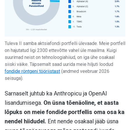
Tuleva II samba aktsiafondi portfelli ülevaade. Meie portfell
on hajutatud ligi 2300 ettevõtte vahel üle maailma. Kuigi
suurimad neist on tehnoloogiahiiud, on iga ühe osakaal
siiski väike. Täpsemalt saad uurida meie hiljuti loodud
fondide röntgeni tööriistast
(andmed veebruar 2026
seisuga).
Sarnaselt juhtub ka Anthropicu ja OpenAI
lisandumisega.
On üsna tõenäoline, et aasta
lõpuks on meie fondide portfellis oma osa ka
nendel hiidudel.
Ent nende osakaal jääb üsna