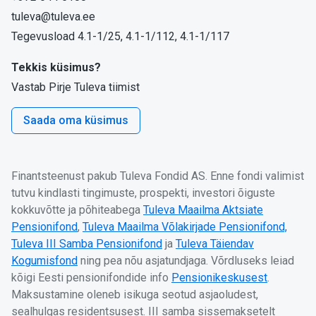
tuleva@tuleva.ee
Tegevusload 4.1-1/25, 4.1-1/112, 4.1-1/117
Tekkis küsimus?
Vastab Pirje Tuleva tiimist
Saada oma küsimus
Finantsteenust pakub Tuleva Fondid AS. Enne fondi valimist
tutvu kindlasti tingimuste, prospekti, investori õiguste
kokkuvõtte ja põhiteabega
Tuleva Maailma Aktsiate
Pensionifond
,
Tuleva Maailma Võlakirjade Pensionifond,
Tuleva III Samba Pensionifond
ja
Tuleva Täiendav
Kogumisfond
ning pea nõu asjatundjaga. Võrdluseks leiad
kõigi Eesti pensionifondide info
Pensionikeskusest
.
Maksustamine oleneb isikuga seotud asjaoludest,
sealhulgas residentsusest. III samba sissemaksetelt