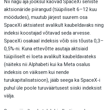
Nii nagu aja jooksul kaovad SpaceXi seniste
aktsionäride piirangud (tüüpiliselt 6–12 kuu
möödudes), muutub järjest suurem osa
SpaceXi aktsiatest avalikult kaubeldavaks ning
indeksi koostajad võtavad seda arvesse.
SpaceXi osakaal indeksis võib siis tõusta 0,3–
0,5%-ni. Kuna ettevõtte asutaja aktsiaid
tüüpiliselt ei loeta avalikult kaubeldavateks
(näiteks nii Alphabeti kui ka Meta osalus
indeksis on väiksem kui nende
turukapitalisatsioon), jääb seega ka SpaceX-i
puhul üle poole turuväärtusest siiski indeksist
välja.