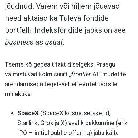
jõudnud. Varem või hiljem jõuavad
need aktsiad ka Tuleva fondide
portfelli. Indeksfondide jaoks on see
business as usual
.
Teeme kõigepealt faktid selgeks. Praegu
valmistuvad kolm suurt
„frontier
AI” mudelite
arendamisega tegelevat ettevõtet börsile
minekuks.
SpaceX
(SpaceX kosmoseraketid,
Starlink, Grok ja X) avalik pakkumine (ehk
IPO – initial public offering) juba käib.