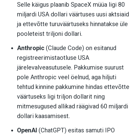
Selle käigus plaanib SpaceX müüa ligi 80
miljardi USA dollari väärtuses uusi aktsiaid
ja ettevõtte turuväärtuseks hinnatakse üle
pooleteist triljoni dollari.
Anthropic
(Claude Code) on esitanud
registreerimistaotluse USA
järelevalveasutusele. Pakkumise suurust
pole Anthropic veel öelnud, aga hiljuti
tehtud kinnine pakkumine hindas ettevõtte
väärtuseks ligi triljon dollarit ning
mitmesugused allikad räägivad 60 miljardi
dollari kaasamisest.
OpenAI
(ChatGPT) esitas samuti IPO