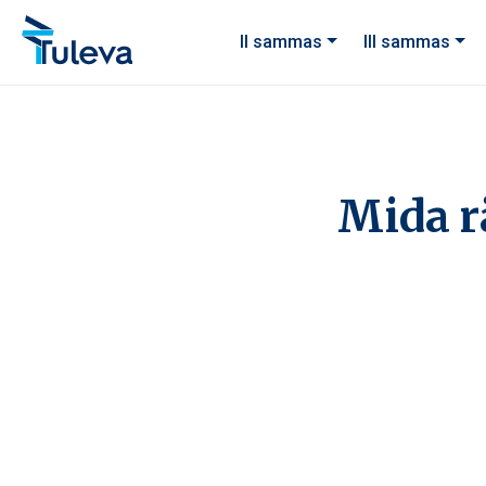
Liigu edasi sisu juurde
II sammas
III sammas
Mida r