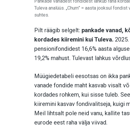
Pankade vanadest fondidest lahkub raha kordade
Tuleva analüüs. „Churn” = aasta jooksul fondist
suhtes.
Pilt räägib selgelt:
pankade vanad, kõ
kordades kiiremini kui Tuleva.
2025. 
pensionifondidest 16,6% aasta alguse
19,2% mahust. Tulevast lahkus võrdlu
Müügiedetabeli eesotsas on ikka pan
vanade fondide maht kasvab visalt või 
kordades rohkem, kui sisse tuleb. See
kiiremini kasvav fondivalitseja, kuig
Meil lihtsalt pole neid vanu, kallite 
eurode eest raha välja viivad.