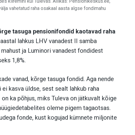
s kiiremini kui Tulevas. Allikas: Pensionikeskus.ee,
 välja vahetatud raha osakaal aasta algse fondimahu
rge tasuga pensionifondid kaotavad raha
aastal lahkus LHV vanadest II samba
 mahust ja Luminori vanadest fondidest
seks 1,8%.
kade vanad, kõrge tasuga fondid. Aga nende
ei kasva üldse, sest sealt lahkub raha
 on ka põhjus, miks Tuleva on jätkuvalt kõige
i müügiedetabelites oleme pigem tagaotsas.
tasudega fonde, kust kogujad kümnete miljonite