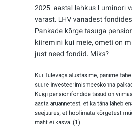
2025. aastal lahkus Luminori v
varast. LHV vanadest fondides
Pankade kõrge tasuga pension
kiiremini kui meie, ometi on m
just need fondid. Miks?
Kui Tulevaga alustasime, panime tähel
suure investeerimismeeskonna palkad
Kuigi pensionifondide tasud on viimas
aasta aruannetest, et ka täna läheb e
seejuures, et hoolimata kõrgetest m
maht ei kasva. (1)