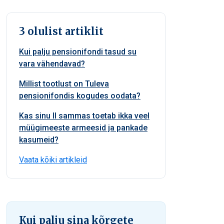
3 olulist artiklit
Kui palju pensionifondi tasud su
vara vähendavad?
Millist tootlust on Tuleva
pensionifondis kogudes oodata?
Kas sinu II sammas toetab ikka veel
müügimeeste armeesid ja pankade
kasumeid?
Vaata kõiki artikleid
Kui palju sina kõrgete