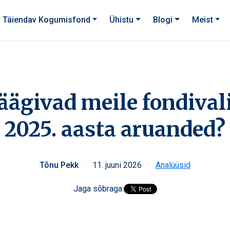
Täiendav Kogumisfond
Ühistu
Blogi
Meist
äägivad meile fondivali
2025. aasta aruanded?
Tõnu Pekk
·
11. juuni 2026
·
Analüüsid
Jaga sõbraga: