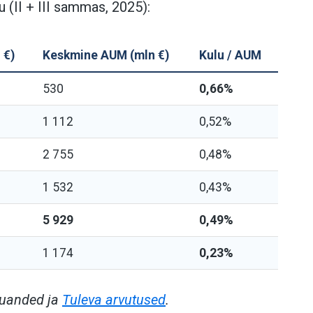
 (II + III sammas, 2025):
 €)
Keskmine AUM (mln €)
Kulu / AUM
530
0,66%
1 112
0,52%
2 755
0,48%
1 532
0,43%
5 929
0,49%
1 174
0,23%
aruanded ja
Tuleva arvutused
.