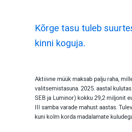
Kõrge tasu tuleb suurte
kinni koguja.
Aktiivne müük maksab palju raha, mil
valitsemistasuna. 2025. aastal kulutas
SEB ja Luminor) kokku 29,2 miljonit e
III samba varade mahust aastas. Tul
kuni kolm korda madalamate kuludega