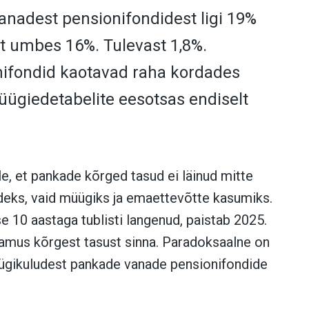
anadest pensionifondidest ligi 19%
t umbes 16%. Tulevast 1,8%.
ifondid kaotavad raha kordades
üügiedetabelite eesotsas endiselt
e, et pankade kõrged tasud ei läinud mitte
eks, vaid müügiks ja emaettevõtte kasumiks.
e 10 aastaga tublisti langenud, paistab 2025.
namus kõrgest tasust sinna. Paradoksaalne on
üügikuludest pankade vanade pensionifondide