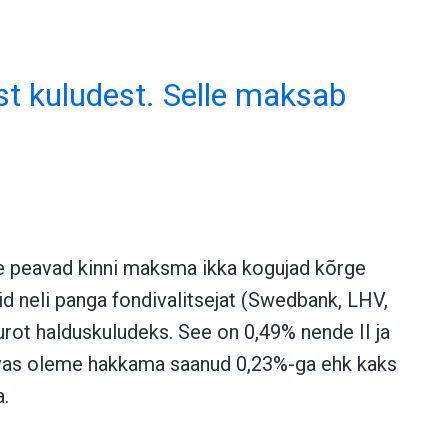
st kuludest. Selle maksab
le peavad kinni maksma ikka kogujad kõrge
id neli panga fondivalitsejat (Swedbank, LHV,
urot halduskuludeks. See on 0,49% nende II ja
evas oleme hakkama saanud 0,23%-ga ehk kaks
.