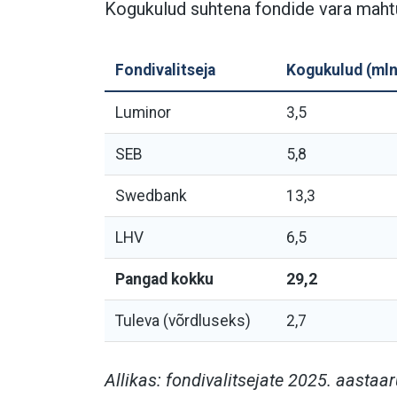
Kogukulud suhtena fondide vara mahtu
Fondivalitseja
Kogukulud (mln
Luminor
3,5
SEB
5,8
Swedbank
13,3
LHV
6,5
Pangad kokku
29,2
Tuleva (võrdluseks)
2,7
Allikas: fondivalitsejate 2025. aasta