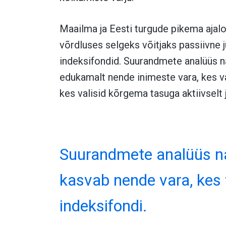
Maailma ja Eesti turgude pikema ajaloo
võrdluses selgeks võitjaks passiivne 
indeksifondid. Suurandmete analüüs näi
edukamalt nende inimeste vara, kes va
kes valisid kõrgema tasuga aktiivselt j
Suurandmete analüüs näi
kasvab nende vara, kes
indeksifondi.