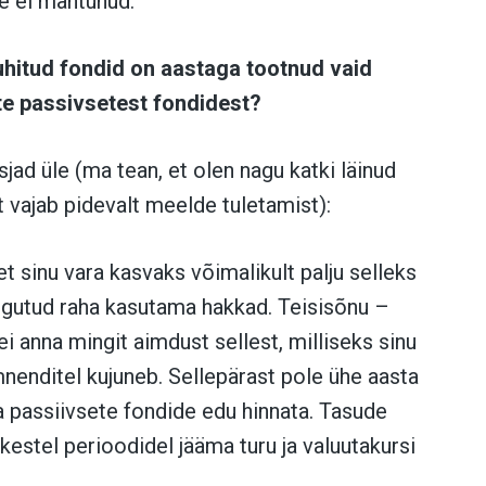
e ei mahtunud:
juhitud fondid on aastaga tootnud vaid
e passivsetest fondidest?
ad üle (ma tean, et olen nagu katki läinud
t vajab pidevalt meelde tuletamist):
et sinu vara kasvaks võimalikult palju selleks
ogutud raha kasutama hakkad. Teisisõnu –
ei anna mingit aimdust sellest, milliseks sinu
mnenditel kujuneb. Sellepärast pole ühe aasta
ja passiivsete fondide edu hinnata. Tasude
estel perioodidel jääma turu ja valuutakursi