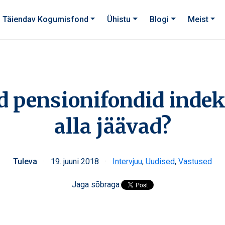
Täiendav Kogumisfond
Ühistu
Blogi
Meist
 pensionifondid indek
alla jäävad?
Tuleva
·
19. juuni 2018
·
Intervjuu
,
Uudised
,
Vastused
Jaga sõbraga: