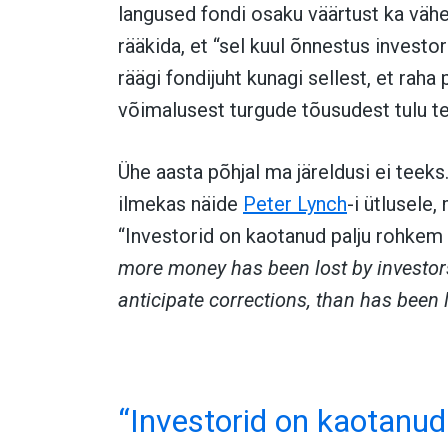
langused fondi osaku väärtust ka vähe
rääkida, et “sel kuul õnnestus investor
räägi fondijuht kunagi sellest, et rah
võimalusest turgude tõusudest tulu te
Ühe aasta põhjal ma järeldusi ei teek
ilmekas näide
Peter Lynch
-i ütlusele,
“Investorid on kaotanud palju rohkem r
more money has been lost by investors 
anticipate corrections, than has been 
“Investorid on kaotanud