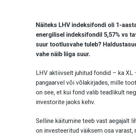
Näiteks LHV indeksifondi oli 1-aast
energilisel indeksifondil 5,57% vs ta
suur tootlusvahe tuleb? Haldustasud
vahe näib liiga suur.
LHV aktiivselt juhitud fondid – ka XL 
pangaarvel või võlakirjades, mille toot
on see, et kui fond valib teadlikult n
investorite jaoks kehv.
Selline käitumine teeb vast aegajalt 
on investeeritud väiksem osa varast, 