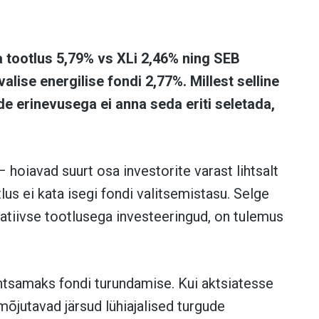
a tootlus 5,79% vs XLi 2,46% ning SEB
valise energilise fondi 2,77%. Millest selline
e erinevusega ei anna seda eriti seletada,
– hoiavad suurt osa investorite varast lihtsalt
lus ei kata isegi fondi valitsemistasu. Selge
egatiivse tootlusega investeeringud, on tulemus
lihtsamaks fondi turundamise. Kui aktsiatesse
mõjutavad järsud lühiajalised turgude