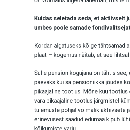
on võimalus lugeda lähemalt, mis leht
Kuidas seletada seda, et aktiivselt 
umbes poole samade fondivalitsejat
Kordan algatuseks kõige tähtsamad asj
plaat – kogemus näitab, et see lihtsal
Sulle pensionikogujana on tähtis see, 
päevaks kui sa pensioniikka jõudes k
pikaajaline tootlus. Mõne kuu tootlus 
vara pikaajaline tootlus järgmistel kü
tulemuste põhjal võimalik aktiivsete 
erinevusest saadud edumaa kipub lühik
kõikumiste varju.