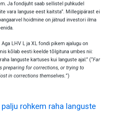
m. Ja fondijuht saab sellistel puhkudel
ite vara languse eest kaitsta”. Millegipärast ei
a pangaarvel hoidmine on jätnud investori ilma
enida.
s. Aga LHV L ja XL fondi pikem ajalugu on
 mis kõlab eesti keelde tõlgituna umbes nii:
aha languste kartuses kui languste ajal.” (“
Far
preparing for corrections, or trying to
lost in corrections themselves.
”)
 palju rohkem raha languste