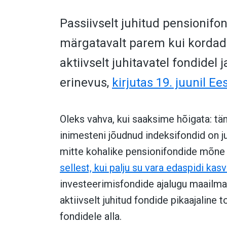
Passiivselt juhitud pensionifon
märgatavalt parem kui kordad
aktiivselt juhitavatel fondidel
erinevus,
kirjutas 19. juunil Ee
Oleks vahva, kui saaksime hõigata: tä
inimesteni jõudnud indeksifondid on j
mitte kohalike pensionifondide mõne
sellest, kui palju su vara edaspidi kas
investeerimisfondide ajalugu maailmas
aktiivselt juhitud fondide pikaajaline t
fondidele alla.