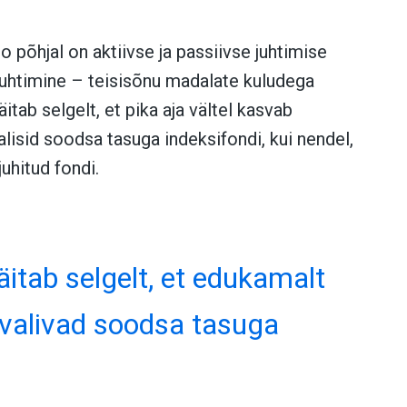
 põhjal on aktiivse ja passiivse juhtimise
juhtimine – teisisõnu madalate kuludega
tab selgelt, et pika aja vältel kasvab
lisid soodsa tasuga indeksifondi, kui nendel,
uhitud fondi.
tab selgelt, et edukamalt
 valivad soodsa tasuga