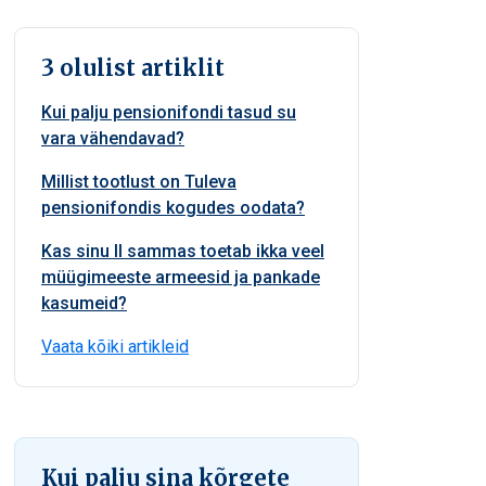
3 olulist artiklit
Kui palju pensionifondi tasud su
vara vähendavad?
Millist tootlust on Tuleva
pensionifondis kogudes oodata?
Kas sinu II sammas toetab ikka veel
müügimeeste armeesid ja pankade
kasumeid?
Vaata kõiki artikleid
Kui palju sina kõrgete