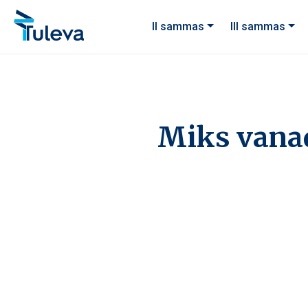
Liigu edasi sisu juurde
II sammas
III sammas
Miks vanad