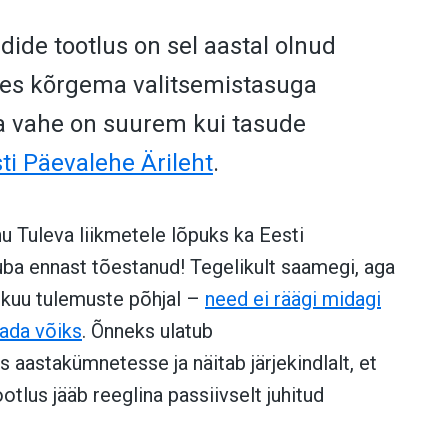
dide tootlus on sel aastal olnud
es kõrgema valitsemistasuga
 ja vahe on suurem kui tasude
sti Päevalehe Ärileht
.
nu Tuleva liikmetele lõpuks ka Eesti
uba ennast tõestanud! Tegelikult saamegi, aga
 kuu tulemuste põhjal –
need ei räägi midagi
vada võiks
. Õnneks ulatub
 aastakümnetesse ja näitab järjekindlalt, et
ootlus jääb reeglina passiivselt juhitud