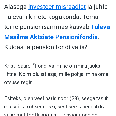
Alasega
Investeerimisraadiot
ja juhib
Tuleva liikmete kogukonda. Tema
teine pensionisammas kasvab
Tuleva
Maailma Aktsiate Pensionifondis
.
Kuidas ta pensionifondi valis?
Kristi Saare: “Fondi valimine oli minu jaoks
lihtne. Kolm olulist asja, mille põhjal mina oma
otsuse tegin:
Esiteks, olen veel päris noor (28), seega tasub
mul võtta rohkem riski, sest see tähendab ka
suuremat tootlusootust. Pensionifondide