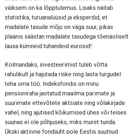
väiksem on ka lõpptulemus. Lisaks näitab
statistika, turuanalüüsid ja eksperdid, et
madalate tasude mõju on väga suur, pikas
plaanis säästan madalate tasudega tõenäoliselt
lausa kümneid tuhandeid eurosid!
Kolmandaks, investeerimist tuleb võtta
rahulikult ja hajutada riske ning lasta turgudel
teha oma töö. Indeksfondis on minu
pensioniraha jaotatud maailma parimate ja
suurimate ettevõtete aktsiate ning võlakirjade
vahel, ning ajutised kõikumised ühes või teises
suunas ei ole põhjuseks, miks muret tunda.
Ükski aktiivne fondijuht pole Eestis suutnud