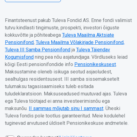
Finantsteenust pakub Tuleva Fondid AS. Enne fondi valimist
tutvu kindlasti tingimuste, prospekti, investori õiguste
kokkuvõtte ja põhiteabega
Tuleva Maailma Aktsiate
Pensionifond
,
Tuleva Maailma Võlakirjade Pensionifond,
Tuleva III Samba Pensionifond
ja
Tuleva Täiendav
Kogumisfond
ning pea nõu asjatundjaga. Võrdluseks leiad
kõigi Eesti pensionifondide info
Pensionikeskusest
.
Maksustamine oleneb isikuga seotud asjaoludest,
sealhulgas residentsusest. III samba sissemaksetelt
tulumaksu tagasisaamiseks tuleb esitada
tuludeklaratsioon. Maksuseadused muutuvad ajas. Tuleva
ega Tuleva töötajad ei anna investeerimisnõu ega
maksunõu.
II sammas mõjutab sinu I sammast
. Üheski
Tuleva fondis pole tootlus garanteeritud. Meie kodulehel
tuginevad arvutused üldiselt Pensionikeskuse andmetele.