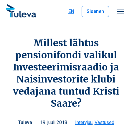
Liigu edasi sisu juurde
EN
Sisenen
Millest lähtus
pensionifondi valikul
Investeerimisraadio ja
Naisinvestorite klubi
vedajana tuntud Kristi
Saare?
Tuleva
·
19. juuli 2018
·
Intervjuu
,
Vastused