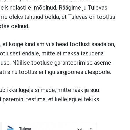
e kindlasti ei mõelnud. Räägime ju Tulevas
 me oleks tahtnud öelda, et Tulevas on tootlus
otse öelnud.
 et kõige kindlam viis head tootlust saada on,
tootlusest endale, mitte ei maksa tasudena
tluse. Näilise tootluse garanteerimise asemel
ti sinu tootlus ei liigu sirgjoones ülespoole.
 ikka lugeja silmade, mitte rääkija suu
paremini testima, et kellelegi ei tekiks