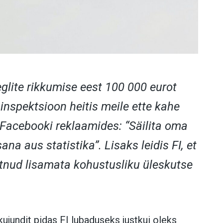
eglite rikkumise eest 100 000 eurot
inspektsioon heitis meile ette kahe
 Facebooki reklaamides: “Säilita oma
ana aus statistika”. Lisaks leidis FI, et
tnud lisamata kohustusliku üleskutse
kujundit pidas FI lubaduseks justkui oleks