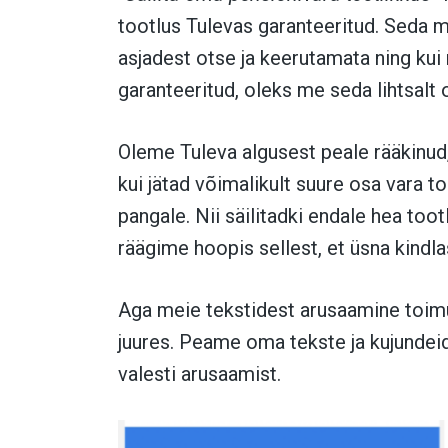
tootlus Tulevas garanteeritud. Seda m
asjadest otse ja keerutamata ning kui
garanteeritud, oleks me seda lihtsalt 
Oleme Tuleva algusest peale rääkinud,
kui jätad võimalikult suure osa vara 
pangale. Nii säilitadki endale hea too
räägime hoopis sellest, et üsna kindlas
Aga meie tekstidest arusaamine toimub
juures. Peame oma tekste ja kujundeid 
valesti arusaamist.