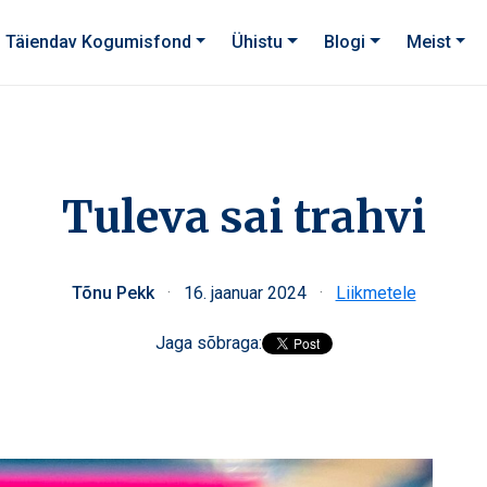
Täiendav Kogumisfond
Ühistu
Blogi
Meist
Tuleva sai trahvi
Tõnu Pekk
·
16. jaanuar 2024
·
Liikmetele
Jaga sõbraga: