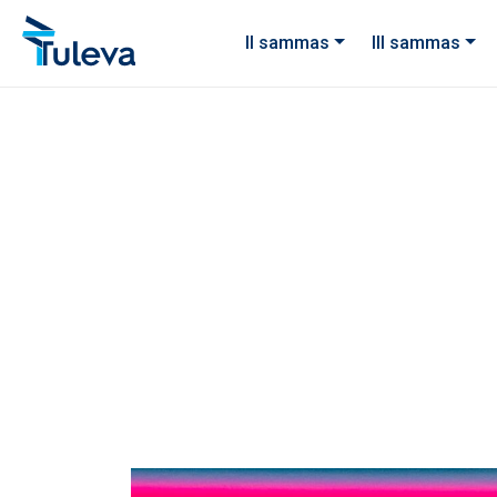
Liigu edasi sisu juurde
II sammas
III sammas