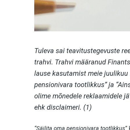
Tuleva sai teavitustegevuste re
trahvi. Trahvi määranud Finants
lause kasutamist meie juulikuu
pensionivara tootlikkus” ja “Ains
olime mõnedele reklaamidele jä
ehk disclaimeri. (1)
“Säilita oma pensionivara tootlikkus
” 