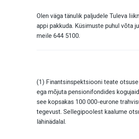
Olen väga tänulik paljudele Tuleva lii
appi pakkuda. Küsimuste puhul võta j
meile 644 5100.
(1) Finantsinspektsiooni teate otsuse
ega mõjuta pensionifondides kogujaid.
see kopsakas 100 000-eurone trahvis
tegevust. Sellegipoolest kaalume ot
lähinädalal.