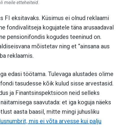
li meile etteheiteid.
as FI eksitavaks. Küsimus ei olnud reklaami
ine fondivalitseja kogujatele täna arusaadaval
mene pensionifondis kogudes teeninud on.
aldiseisvana mõistetav ning et “ainsana aus
uba reklaamis.
a edasi töötama. Tulevaga alustades olime
a fondi tasudesse kõik kulud sisse arvestasid.
dus ja Finantsinspektsioon neid selleks
 näitamisega saavutada: et iga koguja näeks
ust aasta baasil, mitte mingi juhusliku
lusnumbrit, mis ei võta arvesse kui palju