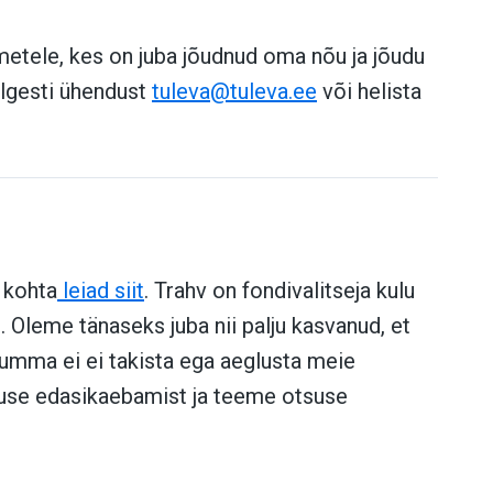
kmetele, kes on juba jõudnud oma nõu ja jõudu
ulgesti ühendust
tuleva@tuleva.ee
või helista
 kohta
leiad siit
. Trahv on fondivalitseja kulu
 Oleme tänaseks juba nii palju kasvanud, et
umma ei ei takista ega aeglusta meie
suse edasikaebamist ja teeme otsuse