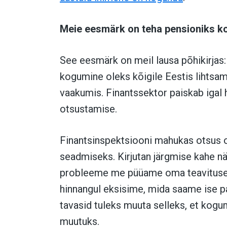
Meie eesmärk on teha pensioniks k
See eesmärk on meil lausa põhikirjas:
kogumine oleks kõigile Eestis lihtsa
vaakumis. Finantssektor paiskab igal h
otsustamise.
Finantsinspektsiooni mahukas otsus o
seadmiseks. Kirjutan järgmise kahe nä
probleeme me püüame oma teavitusega
hinnangul eksisime, mida saame ise pa
tavasid tuleks muuta selleks, et kogu
muutuks.