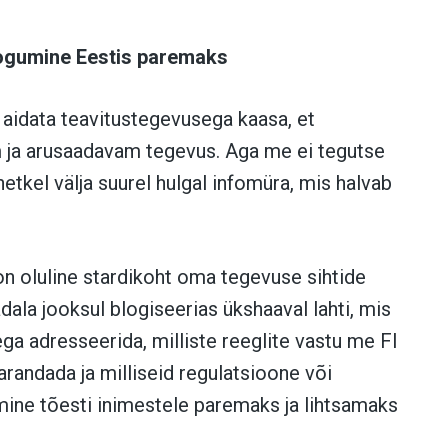
ogumine Eestis paremaks
 aidata teavitustegevusega kaasa, et
m ja arusaadavam tegevus. Aga me ei tegutse
etkel välja suurel hulgal infomüra, mis halvab
n oluline stardikoht oma tegevuse sihtide
dala jooksul blogiseerias ükshaaval lahti, mis
 adresseerida, milliste reeglite vastu me FI
randada ja milliseid regulatsioone või
mine tõesti inimestele paremaks ja lihtsamaks