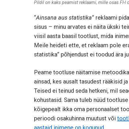
Pildil on kaks peamist reklaami, mille osas FI-l o
“
Ainsana aus statistika
” reklaami pid
sisus – minu arvates ei näita ükski te
viisil aasta baasil tootlust, mida ini
Meile heideti ette, et reklaam pole er
statistika” põhjendust ei toodud ära j
Peame tootluse näitamise metoodikag
ainsad, kes ausalt tasudest rääkisid j
Teised ei teinud seda hetkeni, mil sea
kohustasid. Sama tuleb nüüd tootluse
kõigepealt ikka oma personaalset tootl
perioodi osakuhinna muutust või
toot
aastaid inimene on kogunud
.