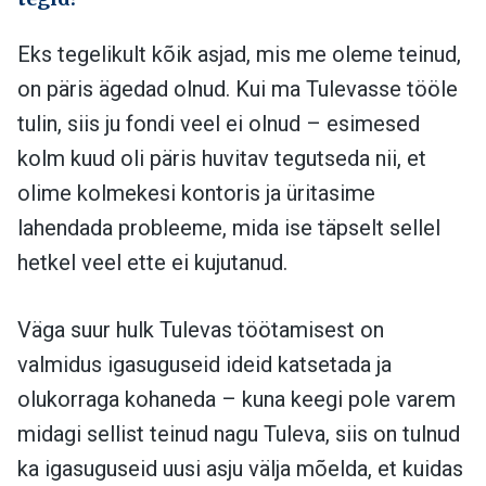
Eks tegelikult kõik asjad, mis me oleme teinud,
on päris ägedad olnud. Kui ma Tulevasse tööle
tulin, siis ju fondi veel ei olnud – esimesed
kolm kuud oli päris huvitav tegutseda nii, et
olime kolmekesi kontoris ja üritasime
lahendada probleeme, mida ise täpselt sellel
hetkel veel ette ei kujutanud.
Väga suur hulk Tulevas töötamisest on
valmidus igasuguseid ideid katsetada ja
olukorraga kohaneda – kuna keegi pole varem
midagi sellist teinud nagu Tuleva, siis on tulnud
ka igasuguseid uusi asju välja mõelda, et kuidas