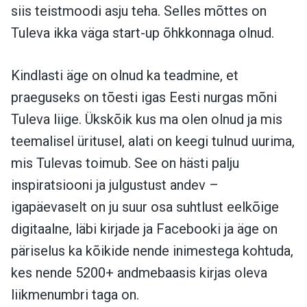
siis teistmoodi asju teha. Selles mõttes on
Tuleva ikka väga start-up õhkkonnaga olnud.
Kindlasti äge on olnud ka teadmine, et
praeguseks on tõesti igas Eesti nurgas mõni
Tuleva liige. Ükskõik kus ma olen olnud ja mis
teemalisel üritusel, alati on keegi tulnud uurima,
mis Tulevas toimub. See on hästi palju
inspiratsiooni ja julgustust andev –
igapäevaselt on ju suur osa suhtlust eelkõige
digitaalne, läbi kirjade ja Facebooki ja äge on
päriselus ka kõikide nende inimestega kohtuda,
kes nende 5200+ andmebaasis kirjas oleva
liikmenumbri taga on.