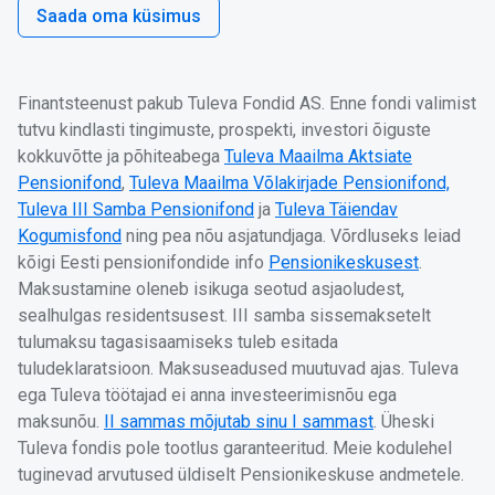
Saada oma küsimus
Finantsteenust pakub Tuleva Fondid AS. Enne fondi valimist
tutvu kindlasti tingimuste, prospekti, investori õiguste
kokkuvõtte ja põhiteabega
Tuleva Maailma Aktsiate
Pensionifond
,
Tuleva Maailma Võlakirjade Pensionifond,
Tuleva III Samba Pensionifond
ja
Tuleva Täiendav
Kogumisfond
ning pea nõu asjatundjaga. Võrdluseks leiad
kõigi Eesti pensionifondide info
Pensionikeskusest
.
Maksustamine oleneb isikuga seotud asjaoludest,
sealhulgas residentsusest. III samba sissemaksetelt
tulumaksu tagasisaamiseks tuleb esitada
tuludeklaratsioon. Maksuseadused muutuvad ajas. Tuleva
ega Tuleva töötajad ei anna investeerimisnõu ega
maksunõu.
II sammas mõjutab sinu I sammast
. Üheski
Tuleva fondis pole tootlus garanteeritud. Meie kodulehel
tuginevad arvutused üldiselt Pensionikeskuse andmetele.