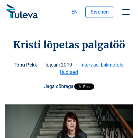
Liigu edasi sisu juurde
EN
Sisenen
Kristi lõpetas palgatöö
Tõnu Pekk
·
5. juuni 2019
·
Intervjuu
,
Liikmetele
,
Uudised
Jaga sõbraga: