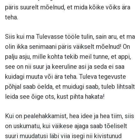
päris suurelt mõelnud, et mida kõike võiks ära
teha.
Siis kui ma Tulevasse tööle tulin, sain aru, et ma
olin ikka senimaani päris väikselt mõelnud! On
palju asju, mille kohta tekib meil tunne, et appi,
see on nii suur ja keeruline asi ja seda ei saa
kuidagi muuta või ära teha. Tuleva tegevuste
põhjal saab öelda, et muidugi saab, tuleb lihtsalt
leida see õige ots, kust pihta hakata!
Kui on pealehakkamist, hea idee ja hea tiim, siis
on uskumatu, kui väikese ajaga saab tõeliselt
suuri muudatusi läbi viia isegi nii kivistunud