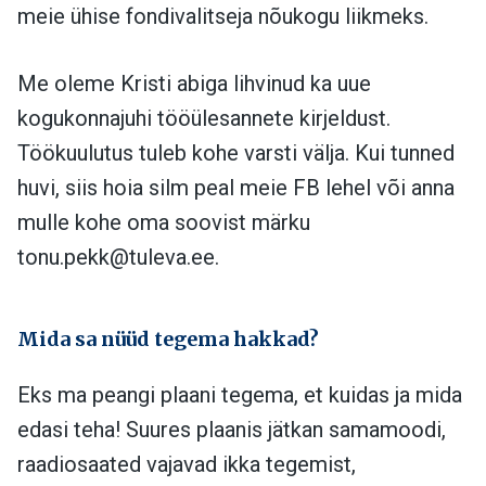
meie ühise fondivalitseja nõukogu liikmeks.
Me oleme Kristi abiga lihvinud ka uue
kogukonnajuhi tööülesannete kirjeldust.
Töökuulutus tuleb kohe varsti välja. Kui tunned
huvi, siis hoia silm peal meie FB lehel või anna
mulle kohe oma soovist märku
tonu.pekk@tuleva.ee
.
Mida sa nüüd tegema hakkad?
Eks ma peangi plaani tegema, et kuidas ja mida
edasi teha! Suures plaanis jätkan samamoodi,
raadiosaated vajavad ikka tegemist,