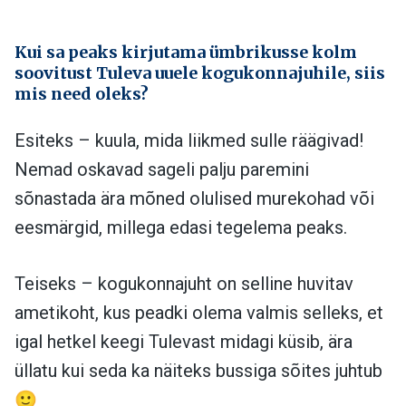
Kui sa peaks kirjutama ümbrikusse kolm
soovitust Tuleva uuele kogukonnajuhile, siis
mis need oleks?
Esiteks – kuula, mida liikmed sulle räägivad!
Nemad oskavad sageli palju paremini
sõnastada ära mõned olulised murekohad või
eesmärgid, millega edasi tegelema peaks.
Teiseks – kogukonnajuht on selline huvitav
ametikoht, kus peadki olema valmis selleks, et
igal hetkel keegi Tulevast midagi küsib, ära
üllatu kui seda ka näiteks bussiga sõites juhtub
🙂