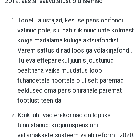
2019. aastal saavutatust olulisemad:
Tööelu alustajad, kes ise pensionifondi
valinud pole, suunab riik nüüd ühte kolmest
kõige madalama kuluga aktsiafondist.
Varem sattusid nad loosiga võlakirjafondi.
Tuleva ettepanekul juunis jõustunud
pealtnäha väike muudatus loob
tuhandetele noortele oluliselt paremad
eeldused oma pensionirahale paremat
tootlust teenida.
Kõik juhtivad erakonnad on lõpuks
tunnistanud: kogumispensioni
väljamaksete süsteem vajab reformi. 2020.