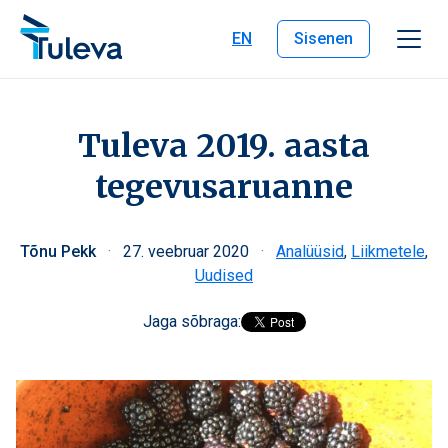
Liigu edasi sisu juurde
EN
Sisenen
Tuleva 2019. aasta
tegevusaruanne
Tõnu Pekk
·
27. veebruar 2020
·
Analüüsid
,
Liikmetele
,
Uudised
Jaga sõbraga: