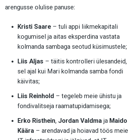
arengusse olulise panuse:
Kristi Saare
– tuli appi liikmekapitali
kogumisel ja aitas eksperdina vastata
kolmanda sambaga seotud küsimustele;
Liis Aljas
– täitis kontrolleri ülesandeid,
sel ajal kui Mari kolmanda samba fondi
käivitas;
Liis Reinhold
– tegeleb meie ühistu ja
fondivalitseja raamatupidamisega;
Erko Risthein
,
Jordan Valdma
ja
Maido
Käära
– arendavad ja hoiavad töös meie