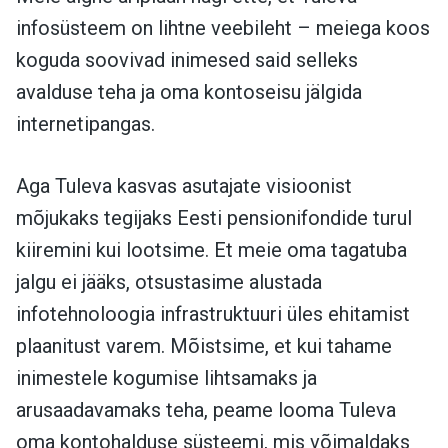
infosüsteem on lihtne veebileht – meiega koos
koguda soovivad inimesed said selleks
avalduse teha ja oma kontoseisu jälgida
internetipangas.
Aga Tuleva kasvas asutajate visioonist
mõjukaks tegijaks Eesti pensionifondide turul
kiiremini kui lootsime. Et meie oma tagatuba
jalgu ei jääks, otsustasime alustada
infotehnoloogia infrastruktuuri üles ehitamist
plaanitust varem. Mõistsime, et kui tahame
inimestele kogumise lihtsamaks ja
arusaadavamaks teha, peame looma Tuleva
oma kontohalduse süsteemi, mis võimaldaks