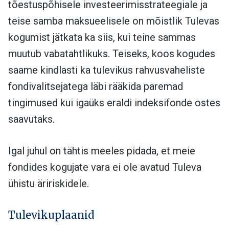
tõestuspõhisele investeerimisstrateegiale ja
teise samba maksueelisele on mõistlik Tulevas
kogumist jätkata ka siis, kui teine sammas
muutub vabatahtlikuks. Teiseks, koos kogudes
saame kindlasti ka tulevikus rahvusvaheliste
fondivalitsejatega läbi rääkida paremad
tingimused kui igaüks eraldi indeksifonde ostes
saavutaks.
Igal juhul on tähtis meeles pidada, et meie
fondides kogujate vara ei ole avatud Tuleva
ühistu äririskidele.
Tulevikuplaanid