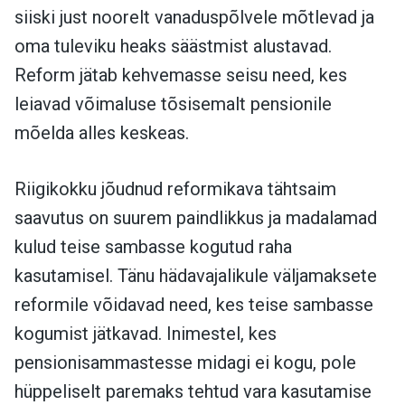
siiski just noorelt vanaduspõlvele mõtlevad ja
oma tuleviku heaks säästmist alustavad.
Reform jätab kehvemasse seisu need, kes
leiavad võimaluse tõsisemalt pensionile
mõelda alles keskeas.
Riigikokku jõudnud reformikava tähtsaim
saavutus on suurem paindlikkus ja madalamad
kulud teise sambasse kogutud raha
kasutamisel. Tänu hädavajalikule väljamaksete
reformile võidavad need, kes teise sambasse
kogumist jätkavad. Inimestel, kes
pensionisammastesse midagi ei kogu, pole
hüppeliselt paremaks tehtud vara kasutamise