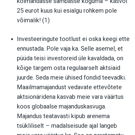
kolmandasse sambasse koguma – kasvõi
25 eurot kuus kui esialgu rohkem pole
võimalik! (1)
Investeeringute tootlust ei oska keegi ette
ennustada. Pole vaja ka. Selle asemel, et
püüda teisi investoreid üle kavaldada, on
kõige targem osta regulaarselt aktsiaid
juurde. Seda meie ühised fondid teevadki.
Maailmamajandust vedavate ettevõtete
aktsionäridena kasvab meie vara väärtus
koos globaalse majanduskasvuga.
Majandus teatavasti kipub arenema
tsükliliselt – madalseisude ajal langeb