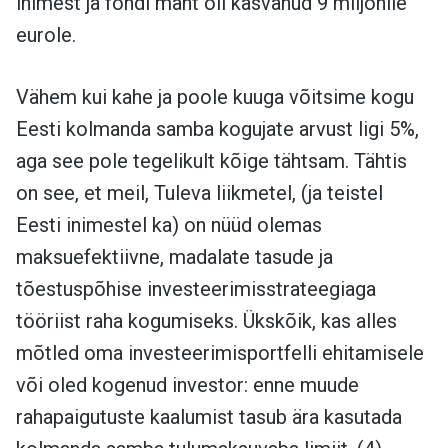
inimest ja fondi maht oli kasvanud 9 miljonile
eurole.
Vähem kui kahe ja poole kuuga võitsime kogu
Eesti kolmanda samba kogujate arvust ligi 5%,
aga see pole tegelikult kõige tähtsam. Tähtis
on see, et meil, Tuleva liikmetel, (ja teistel
Eesti inimestel ka) on nüüd olemas
maksuefektiivne, madalate tasude ja
tõestuspõhise investeerimisstrateegiaga
tööriist raha kogumiseks. Ükskõik, kas alles
mõtled oma investeerimisportfelli ehitamisele
või oled kogenud investor: enne muude
rahapaigutuste kaalumist tasub ära kasutada