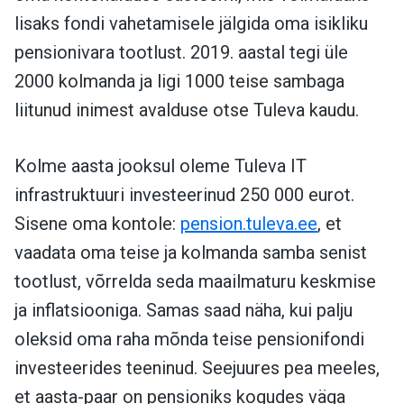
lisaks fondi vahetamisele jälgida oma isikliku
pensionivara tootlust. 2019. aastal tegi üle
2000 kolmanda ja ligi 1000 teise sambaga
liitunud inimest avalduse otse Tuleva kaudu.
Kolme aasta jooksul oleme Tuleva IT
infrastruktuuri investeerinud 250 000 eurot.
Sisene oma kontole:
pension.tuleva.ee
, et
vaadata oma teise ja kolmanda samba senist
tootlust, võrrelda seda maailmaturu keskmise
ja inflatsiooniga. Samas saad näha, kui palju
oleksid oma raha mõnda teise pensionifondi
investeerides teeninud. Seejuures pea meeles,
et aasta-paar on pensioniks kogudes väga