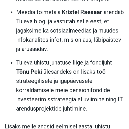
Meedia toimetaja
Kristel Raesaar
arendab
Tuleva blogi ja vastutab selle eest, et
jagaksime ka sotsiaalmeedias ja muudes
infokanalites infot, mis on aus, läbipaistev
ja arusaadav.
Tuleva ühistu juhatuse liige ja fondijuht
Tõnu Peki
ülesandeks on lisaks töö
strateegilisele ja igapäevasele
korraldamisele meie pensionifondide
investeerimisstrateegia elluviimine ning IT
arendusprojektide juhtimine.
Lisaks meile andsid eelmisel aastal ühistu