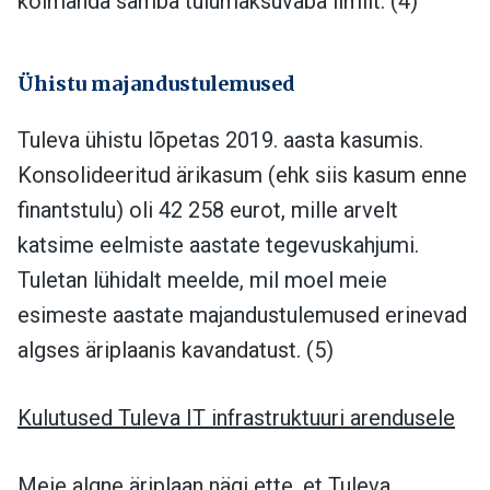
kolmanda samba tulumaksuvaba limiit. (4)
Ühistu majandustulemused
Tuleva ühistu lõpetas 2019. aasta kasumis.
Konsolideeritud ärikasum (ehk siis kasum enne
finantstulu) oli 42 258 eurot, mille arvelt
katsime eelmiste aastate tegevuskahjumi.
Tuletan lühidalt meelde, mil moel meie
esimeste aastate majandustulemused erinevad
algses äriplaanis kavandatust. (5)
Kulutused Tuleva IT infrastruktuuri arendusele
Meie algne äriplaan nägi ette, et Tuleva