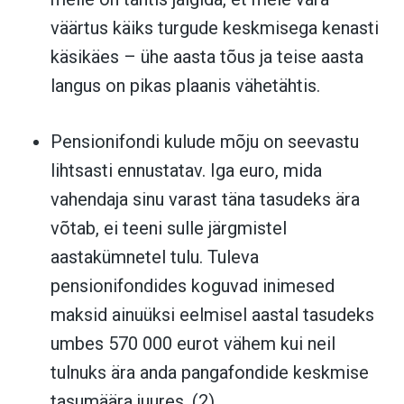
väärtus käiks turgude keskmisega kenasti
käsikäes – ühe aasta tõus ja teise aasta
langus on pikas plaanis vähetähtis.
Pensionifondi kulude mõju on seevastu
lihtsasti ennustatav. Iga euro, mida
vahendaja sinu varast täna tasudeks ära
võtab, ei teeni sulle järgmistel
aastakümnetel tulu. Tuleva
pensionifondides koguvad inimesed
maksid ainuüksi eelmisel aastal tasudeks
umbes 570 000 eurot vähem kui neil
tulnuks ära anda pangafondide keskmise
tasumäära juures. (2)