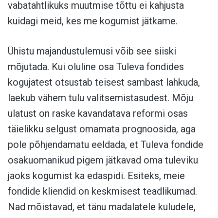
vabatahtlikuks muutmise tõttu ei kahjusta
kuidagi meid, kes me kogumist jätkame.
Ühistu majandustulemusi võib see siiski
mõjutada. Kui oluline osa Tuleva fondides
kogujatest otsustab teisest sambast lahkuda,
laekub vähem tulu valitsemistasudest. Mõju
ulatust on raske kavandatava reformi osas
täielikku selgust omamata prognoosida, aga
pole põhjendamatu eeldada, et Tuleva fondide
osakuomanikud pigem jätkavad oma tuleviku
jaoks kogumist ka edaspidi. Esiteks, meie
fondide kliendid on keskmisest teadlikumad.
Nad mõistavad, et tänu madalatele kuludele,