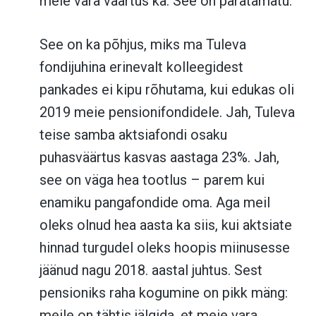
meie vara väärtus ka. See on paratamatu.
See on ka põhjus, miks ma Tuleva
fondijuhina erinevalt kolleegidest
pankades ei kipu rõhutama, kui edukas oli
2019 meie pensionifondidele. Jah, Tuleva
teise samba aktsiafondi osaku
puhasväärtus kasvas aastaga 23%. Jah,
see on väga hea tootlus – parem kui
enamiku pangafondide oma. Aga meil
oleks olnud hea aasta ka siis, kui aktsiate
hinnad turgudel oleks hoopis miinusesse
jäänud nagu 2018. aastal juhtus. Sest
pensioniks raha kogumine on pikk mäng:
meile on tähtis jälgida, et meie vara