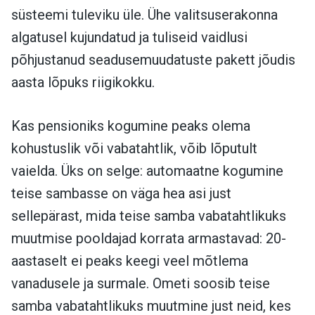
süsteemi tuleviku üle. Ühe valitsuserakonna
algatusel kujundatud ja tuliseid vaidlusi
põhjustanud seadusemuudatuste pakett jõudis
aasta lõpuks riigikokku.
Kas pensioniks kogumine peaks olema
kohustuslik või vabatahtlik, võib lõputult
vaielda. Üks on selge: automaatne kogumine
teise sambasse on väga hea asi just
sellepärast, mida teise samba vabatahtlikuks
muutmise pooldajad korrata armastavad: 20-
aastaselt ei peaks keegi veel mõtlema
vanadusele ja surmale. Ometi soosib teise
samba vabatahtlikuks muutmine just neid, kes