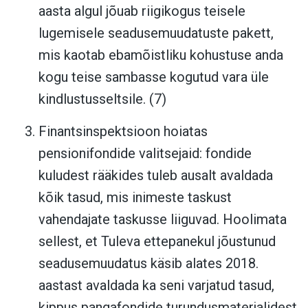
aasta algul jõuab riigikogus teisele
lugemisele seadusemuudatuste pakett,
mis kaotab ebamõistliku kohustuse anda
kogu teise sambasse kogutud vara üle
kindlustusseltsile. (7)
Finantsinspektsioon hoiatas
pensionifondide valitsejaid: fondide
kuludest rääkides tuleb ausalt avaldada
kõik tasud, mis inimeste taskust
vahendajate taskusse liiguvad. Hoolimata
sellest, et Tuleva ettepanekul jõustunud
seadusemuudatus käsib alates 2018.
aastast avaldada ka seni varjatud tasud,
kippus pangafondide turundusmaterjalidest