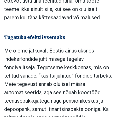
ettevõtlustuluna teenitud raha. Oma toote
teeme ikka ainult siis, kui see on oluliselt
parem kui täna kättesaadavad võimalused.
Tagatuba efektiivsemaks
Me oleme jätkuvalt Eestis ainus üksnes
indeksifondide juhtimisega tegelev
fondivalitseja. Tegutseme keskkonnas, mis on
tehtud vanade, “käsitsi juhitud” fondide tarbeks.
Meie tegevust annab olulisel määral
automatiseerida, aga see nõuab koostööd
teenusepakkujatega nagu pensionikeskus ja
depoopank, samuti finantsinspektsiooniga. Ka