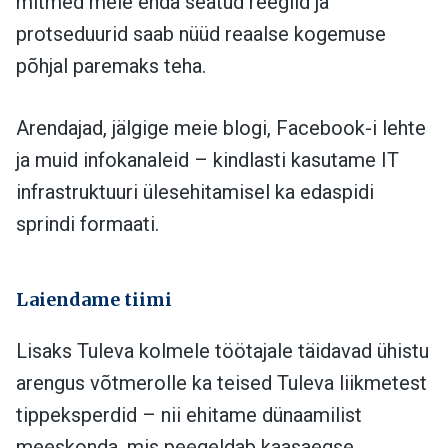
mitmed meie enda seatud reeglid ja
protseduurid saab nüüd reaalse kogemuse
põhjal paremaks teha.
Arendajad, jälgige meie blogi, Facebook-i lehte
ja muid infokanaleid – kindlasti kasutame IT
infrastruktuuri ülesehitamisel ka edaspidi
sprindi formaati.
Laiendame tiimi
Lisaks Tuleva kolmele töötajale täidavad ühistu
arengus võtmerolle ka teised Tuleva liikmetest
tippeksperdid – nii ehitame dünaamilist
meeskonda, mis peegeldab kaasaegse