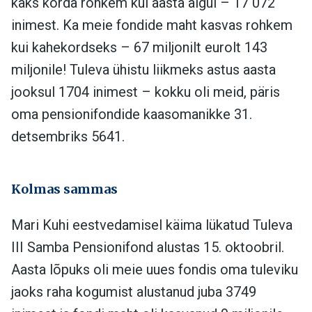
kaks korda rohkem kui aasta algul – 17 072
inimest. Ka meie fondide maht kasvas rohkem
kui kahekordseks – 67 miljonilt eurolt 143
miljonile! Tuleva ühistu liikmeks astus aasta
jooksul 1704 inimest – kokku oli meid, päris
oma pensionifondide kaasomanikke 31.
detsembriks 5641.
Kolmas sammas
Mari Kuhi eestvedamisel käima lükatud Tuleva
III Samba Pensionifond alustas 15. oktoobril.
Aasta lõpuks oli meie uues fondis oma tuleviku
jaoks raha kogumist alustanud juba 3749