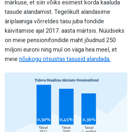
märkuse, et siin võiks esimest korda kaaluda
tasude alandamist. Tegelikult alandasime
äriplaaniga võrreldes tasu juba fondide
käivitamise ajal 2017. aasta märtsis. Nüüdseks
on meie pensionifondide maht jõudnud 250
miljoni euroni ning mul on väga hea meel, et
meie
nõukogu otsustas tasusid alandada.