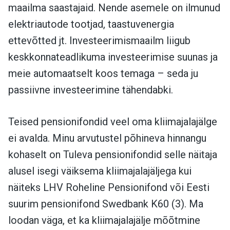
maailma saastajaid. Nende asemele on ilmunud
elektriautode tootjad, taastuvenergia
ettevõtted jt. Investeerimismaailm liigub
keskkonnateadlikuma investeerimise suunas ja
meie automaatselt koos temaga – seda ju
passiivne investeerimine tähendabki.
Teised pensionifondid veel oma kliimajalajälge
ei avalda. Minu arvutustel põhineva hinnangu
kohaselt on Tuleva pensionifondid selle näitaja
alusel isegi väiksema kliimajalajäljega kui
näiteks LHV Roheline Pensionifond või Eesti
suurim pensionifond Swedbank K60 (3). Ma
loodan väga, et ka kliimajalajälje mõõtmine