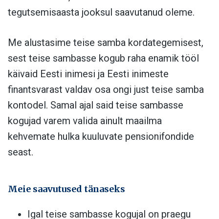
tegutsemisaasta jooksul saavutanud oleme.
Me alustasime teise samba kordategemisest,
sest teise sambasse kogub raha enamik tööl
käivaid Eesti inimesi ja Eesti inimeste
finantsvarast valdav osa ongi just teise samba
kontodel. Samal ajal said teise sambasse
kogujad varem valida ainult maailma
kehvemate hulka kuuluvate pensionifondide
seast.
Meie saavutused tänaseks
Igal teise sambasse kogujal on praegu