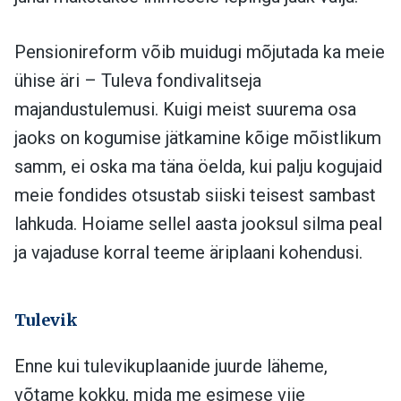
Pensionireform võib muidugi mõjutada ka meie
ühise äri – Tuleva fondivalitseja
majandustulemusi. Kuigi meist suurema osa
jaoks on kogumise jätkamine kõige mõistlikum
samm, ei oska ma täna öelda, kui palju kogujaid
meie fondides otsustab siiski teisest sambast
lahkuda. Hoiame sellel aasta jooksul silma peal
ja vajaduse korral teeme äriplaani kohendusi.
Tulevik
Enne kui tulevikuplaanide juurde läheme,
võtame kokku, mida me esimese viie