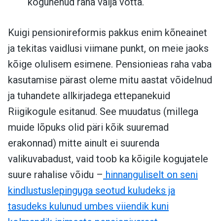
kogunenud raha välja võtta.
Kuigi pensionireformis pakkus enim kõneainet
ja tekitas vaidlusi viimane punkt, on meie jaoks
kõige olulisem esimene. Pensionieas raha vaba
kasutamise pärast oleme mitu aastat võidelnud
ja tuhandete allkirjadega ettepanekuid
Riigikogule esitanud. See muudatus (millega
muide lõpuks olid päri kõik suuremad
erakonnad) mitte ainult ei suurenda
valikuvabadust, vaid toob ka kõigile kogujatele
suure rahalise võidu –
hinnanguliselt on seni
kindlustuslepinguga seotud kuludeks ja
tasudeks kulunud umbes viiendik kuni