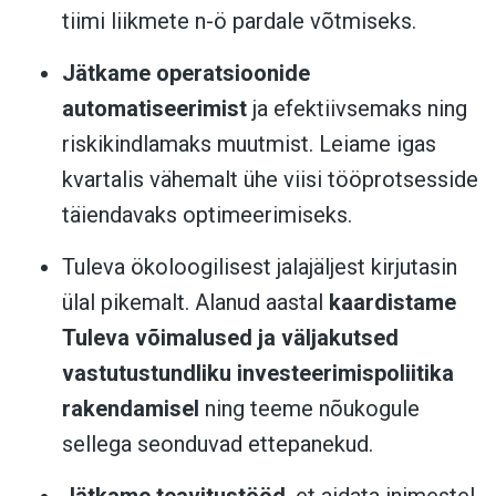
tiimi liikmete n-ö pardale võtmiseks.
Jätkame operatsioonide
automatiseerimist
ja efektiivsemaks ning
riskikindlamaks muutmist. Leiame igas
kvartalis vähemalt ühe viisi tööprotsesside
täiendavaks optimeerimiseks.
Tuleva ökoloogilisest jalajäljest kirjutasin
ülal pikemalt. Alanud aastal
kaardistame
Tuleva võimalused ja väljakutsed
vastutustundliku investeerimispoliitika
rakendamisel
ning teeme nõukogule
sellega seonduvad ettepanekud.
Jätkame teavitustööd
, et aidata inimestel