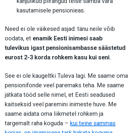
kahjulikud piirangud teise samba vara
kasutamisele pensionieas.
Need ei ole väikesed asjad: tänu neile võib
oodata, et
enamik Eesti inimesi saab
tulevikus igast pensionisambasse säästetud
eurost 2-3 korda rohkem kasu kui seni
.
See ei ole kaugeltki Tuleva lagi. Me saame oma
pensionifonde veel paremaks teha. Me saame
jätkata tööd selle nimel, et Eesti seadused
kaitseksid veel paremini inimeste huve. Me
saame aidata oma liikmetel rohkem ja
targemalt raha koguda –
kui teine sammas
korras, on järgmisena tark hakata koguma