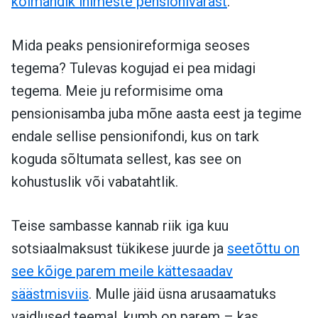
kolmandik inimeste pensionivarast
.
Mida peaks pensionireformiga seoses
tegema? Tulevas kogujad ei pea midagi
tegema. Meie ju reformisime oma
pensionisamba juba mõne aasta eest ja tegime
endale sellise pensionifondi, kus on tark
koguda sõltumata sellest, kas see on
kohustuslik või vabatahtlik.
Teise sambasse kannab riik iga kuu
sotsiaalmaksust tükikese juurde ja
seetõttu on
see kõige parem meile kättesaadav
säästmisviis
. Mulle jäid üsna arusaamatuks
vaidlused teemal, kumb on parem – kas