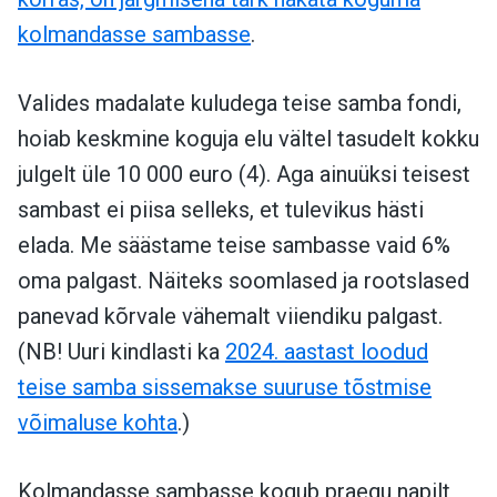
kolmandasse sambasse
.
Valides madalate kuludega teise samba fondi,
hoiab keskmine koguja elu vältel tasudelt kokku
julgelt üle 10 000 euro (4). Aga ainuüksi teisest
sambast ei piisa selleks, et tulevikus hästi
elada. Me säästame teise sambasse vaid 6%
oma palgast. Näiteks soomlased ja rootslased
panevad kõrvale vähemalt viiendiku palgast.
(NB! Uuri kindlasti ka
2024. aastast loodud
teise samba sissemakse suuruse tõstmise
võimaluse kohta
.)
Kolmandasse sambasse kogub praegu napilt