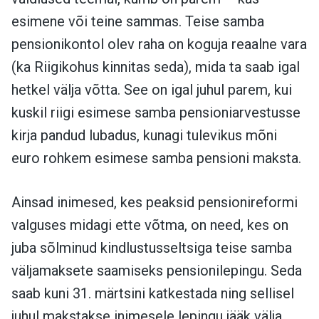
esimene või teine sammas. Teise samba
pensionikontol olev raha on koguja reaalne vara
(ka Riigikohus kinnitas seda), mida ta saab igal
hetkel välja võtta. See on igal juhul parem, kui
kuskil riigi esimese samba pensioniarvestusse
kirja pandud lubadus, kunagi tulevikus mõni
euro rohkem esimese samba pensioni maksta.
Ainsad inimesed, kes peaksid pensionireformi
valguses midagi ette võtma, on need, kes on
juba sõlminud kindlustusseltsiga teise samba
väljamaksete saamiseks pensionilepingu. Seda
saab kuni 31. märtsini katkestada ning sellisel
juhul makstakse inimesele lepingu jääk välja.