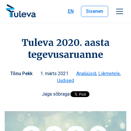
Liigu edasi sisu juurde
EN
Sisenen
Tuleva 2020. aasta
tegevusaruanne
Tõnu Pekk
·
1. märts 2021
·
Analüüsid
,
Liikmetele
,
Uudised
Jaga sõbraga: