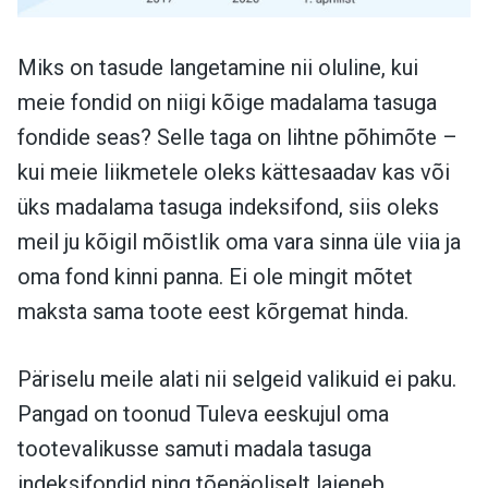
Miks on tasude langetamine nii oluline, kui
meie fondid on niigi kõige madalama tasuga
fondide seas? Selle taga on lihtne põhimõte –
kui meie liikmetele oleks kättesaadav kas või
üks madalama tasuga indeksifond, siis oleks
meil ju kõigil mõistlik oma vara sinna üle viia ja
oma fond kinni panna. Ei ole mingit mõtet
maksta sama toote eest kõrgemat hinda.
Päriselu meile alati nii selgeid valikuid ei paku.
Pangad on toonud Tuleva eeskujul oma
tootevalikusse samuti madala tasuga
indeksifondid ning tõenäoliselt laieneb