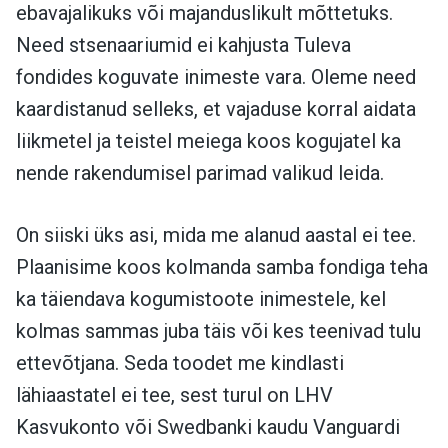
ebavajalikuks või majanduslikult mõttetuks.
Need stsenaariumid ei kahjusta Tuleva
fondides koguvate inimeste vara. Oleme need
kaardistanud selleks, et vajaduse korral aidata
liikmetel ja teistel meiega koos kogujatel ka
nende rakendumisel parimad valikud leida.
On siiski üks asi, mida me alanud aastal ei tee.
Plaanisime koos kolmanda samba fondiga teha
ka täiendava kogumistoote inimestele, kel
kolmas sammas juba täis või kes teenivad tulu
ettevõtjana. Seda toodet me kindlasti
lähiaastatel ei tee, sest turul on LHV
Kasvukonto või Swedbanki kaudu Vanguardi