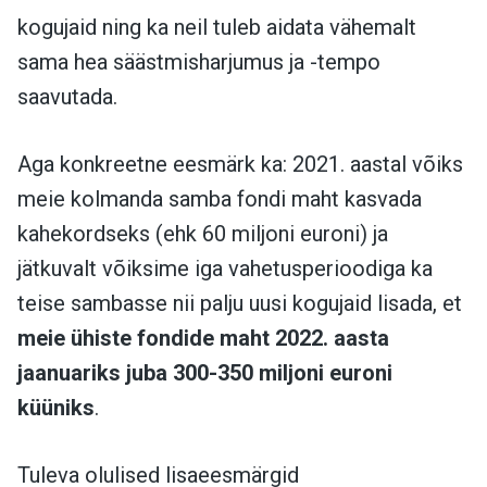
kogujaid ning ka neil tuleb aidata vähemalt
sama hea säästmisharjumus ja -tempo
saavutada.
Aga konkreetne eesmärk ka: 2021. aastal võiks
meie kolmanda samba fondi maht kasvada
kahekordseks (ehk 60 miljoni euroni) ja
jätkuvalt võiksime iga vahetusperioodiga ka
teise sambasse nii palju uusi kogujaid lisada, et
meie ühiste fondide maht 2022. aasta
jaanuariks juba 300-350 miljoni euroni
küüniks
.
Tuleva olulised lisaeesmärgid