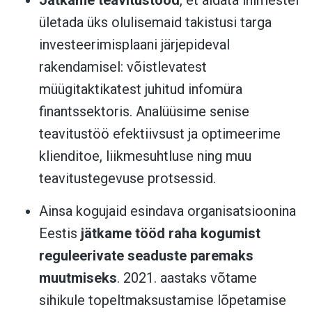
ületada üks olulisemaid takistusi targa
investeerimisplaani järjepideval
rakendamisel: võistlevatest
müügitaktikatest juhitud infomüra
finantssektoris. Analüüsime senise
teavitustöö efektiivsust ja optimeerime
klienditoe, liikmesuhtluse ning muu
teavitustegevuse protsessid.
Ainsa kogujaid esindava organisatsioonina
Eestis
jätkame tööd raha kogumist
reguleerivate seaduste paremaks
muutmiseks
. 2021. aastaks võtame
sihikule topeltmaksustamise lõpetamise