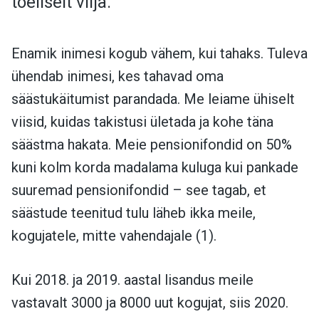
tõeliselt vilja.
Enamik inimesi kogub vähem, kui tahaks. Tuleva
ühendab inimesi, kes tahavad oma
säästukäitumist parandada. Me leiame ühiselt
viisid, kuidas takistusi ületada ja kohe täna
säästma hakata. Meie pensionifondid on 50%
kuni kolm korda madalama kuluga kui pankade
suuremad pensionifondid – see tagab, et
säästude teenitud tulu läheb ikka meile,
kogujatele, mitte vahendajale (1).
Kui 2018. ja 2019. aastal lisandus meile
vastavalt 3000 ja 8000 uut kogujat, siis 2020.