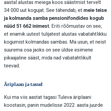
aastal alustas meiega koos säästmist tervelt
34 000 uut kogujat. See tähendab, et
meie teise
ja kolmanda samba pensionifondides kogub
nüüd 51 662 inimest
. Eriti rõõmustav on see,
et enamik uutest tulijatest alustas vabatahtlikku
kogumist kolmandas sambas. Ma usun, et neist
suurema osa jaoks on see üldse esimene
pikaajaline sääst, mida nad vabatahtlikult
teevad.
Äriplaan ja tasud
Kui ma viis aastat tagasi Tuleva äriplaani
koostasin, panin mudelisse 2022. aasta juurde