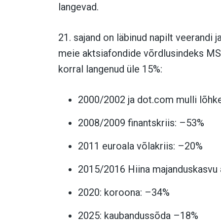
langevad.
21. sajand on läbinud napilt veerandi 
meie aktsiafondide võrdlusindeks M
korral langenud üle 15%:
2000/2002 ja dot.com mulli lõh
2008/2009 finantskriis: –53%
2011 euroala võlakriis: –20%
2015/2016 Hiina majanduskasvu
2020: koroona: –34%
2025: kaubandussõda –18%