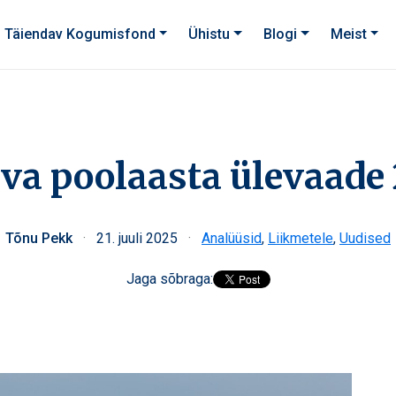
Täiendav Kogumisfond
Ühistu
Blogi
Meist
va poolaasta ülevaade
Tõnu Pekk
·
21. juuli 2025
·
Analüüsid
,
Liikmetele
,
Uudised
Jaga sõbraga: