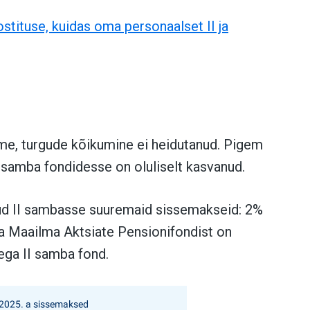
stituse, kuidas oma personaalset II ja
e, turgude kõikumine ei heidutanud. Pigem
I samba fondidesse on oluliselt kasvanud.
üd II sambasse suuremaid sissemakseid: 2%
a Maailma Aktsiate Pensionifondist on
ega II samba fond.