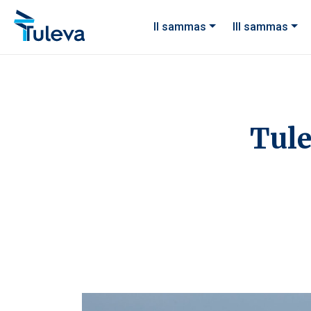
Liigu edasi sisu juurde
II sammas
III sammas
Tule