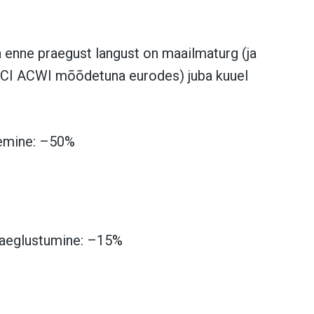
ja enne praegust langust on maailmaturg (ja
SCI ACWI mõõdetuna eurodes) juba kuuel
kemine: –50%
 aeglustumine: –15%