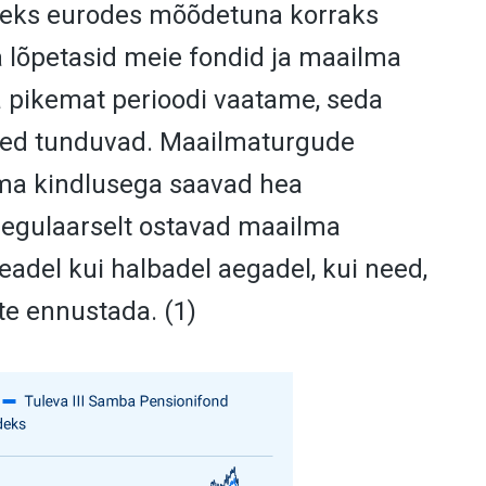
deks eurodes mõõdetuna korraks
a lõpetasid meie fondid ja maailma
a pikemat perioodi vaatame, seda
sed tunduvad. Maailmaturgude
ema kindlusega saavad hea
 regulaarselt ostavad maailma
headel kui halbadel aegadel, kui need,
te ennustada. (1)