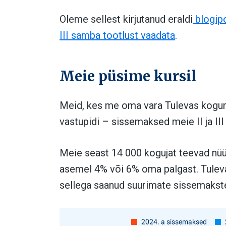
Oleme sellest kirjutanud eraldi
blogipo
III samba tootlust vaadata
.
Meie püsime kursil
Meid, kes me oma vara Tulevas kogum
vastupidi – sissemaksed meie II ja II
Meie seast 14 000 kogujat teevad nü
asemel 4% või 6% oma palgast. Tulev
sellega saanud suurimate sissemakst