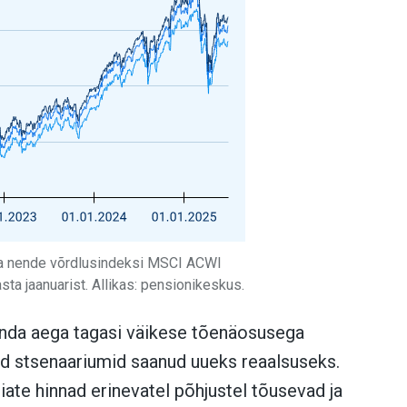
e ja nende võrdlusindeksi MSCI ACWI
ta jaanuarist. Allikas: pensionikeskus.
da aega tagasi väikese tõenäosusega
d stsenaariumid saanud uueks reaalsuseks.
iate hinnad erinevatel põhjustel tõusevad ja