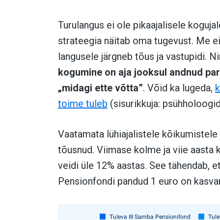
Turulangus ei ole pikaajalisele koguja
strateegia näitab oma tugevust. Me ei
langusele järgneb tõus ja vastupidi. 
kogumine on aja jooksul andnud par
„midagi ette võtta”
. Võid ka lugeda,
k
toime tuleb
(sisurikkuja: psühholoogid
Vaatamata lühiajalistele kõikumistele 
tõusnud. Viimase kolme ja viie aasta 
veidi üle 12% aastas. See tähendab, e
Pensionfondi pandud 1 euro on kasva