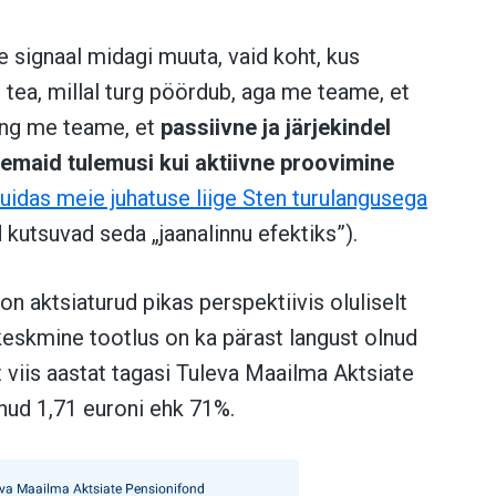
le signaal midagi muuta, vaid koht, kus
 tea, millal turg pöördub, aga me teame, et
Ning me teame, et
passiivne ja järjekindel
emaid tulemusi kui aktiivne proovimine
uidas meie juhatuse liige Sten turulangusega
 kutsuvad seda „jaanalinnu efektiks”).
on aktsiaturud pikas perspektiivis oluliselt
keskmine tootlus on ka pärast langust olnud
t viis aastat tagasi Tuleva Maailma Aktsiate
nud 1,71 euroni ehk 71%.