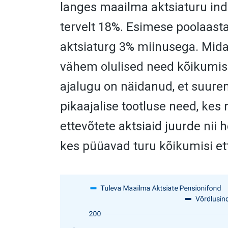
langes maailma aktsiaturu in
tervelt 18%. Esimese poolaast
aktsiaturg 3% miinusega. Mid
vähem olulised need kõikumi
ajalugu on näidanud, et suur
pikaajalise tootluse need, kes
ettevõtete aktsiaid juurde nii 
kes püüavad turu kõikumisi et