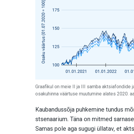
Graafikul on meie II ja III samba aktsiafondid
osakuhinna väärtuse muutumine alates 2020. aas
Kaubandussõja puhkemine tundus mõn
stsenaarium. Täna on mitmed sarnase
Samas pole aga sugugi üllatav, et akts