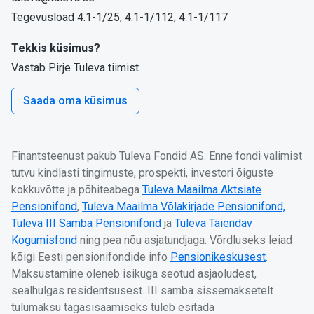
Tegevusload 4.1-1/25, 4.1-1/112, 4.1-1/117
Tekkis küsimus?
Vastab Pirje Tuleva tiimist
Saada oma küsimus
Finantsteenust pakub Tuleva Fondid AS. Enne fondi valimist
tutvu kindlasti tingimuste, prospekti, investori õiguste
kokkuvõtte ja põhiteabega
Tuleva Maailma Aktsiate
Pensionifond
,
Tuleva Maailma Võlakirjade Pensionifond,
Tuleva III Samba Pensionifond
ja
Tuleva Täiendav
Kogumisfond
ning pea nõu asjatundjaga. Võrdluseks leiad
kõigi Eesti pensionifondide info
Pensionikeskusest
.
Maksustamine oleneb isikuga seotud asjaoludest,
sealhulgas residentsusest. III samba sissemaksetelt
tulumaksu tagasisaamiseks tuleb esitada