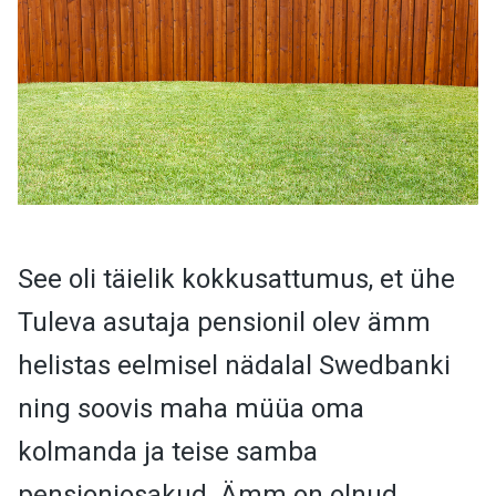
See oli täielik kokkusattumus, et ühe
Tuleva asutaja pensionil olev ämm
helistas eelmisel nädalal Swedbanki
ning soovis maha müüa oma
kolmanda ja teise samba
pensioniosakud. Ämm on olnud