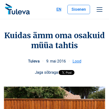
Liigu edasi sisu juurde
EN
Sisenen
Kuidas ämm oma osakuid
müüa tahtis
Tuleva
·
9. mai 2016
·
Lood
Jaga sõbraga: