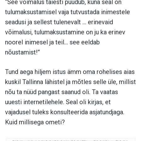
“See võimalus täiesti puudub, kuna seal on
tulumaksustamisel vaja tutvustada inimestele
seadusi ja sellest tulenevalt … erinevaid
võimalusi, tulumaksustamine on ju ka erinev
noorel inimesel ja teil… see eeldab
nõustamist!”
Tund aega hiljem istus ämm oma rohelises aias
kuskil Tallinna lähistel ja mõtles selle üle, millist
nõu ta nüüd pangast saanud oli. Ta vaatas
uuesti internetilehele. Seal oli kirjas, et
vajadusel tuleks konsulteerida asjatundjaga.
Kuid millisega ometi?