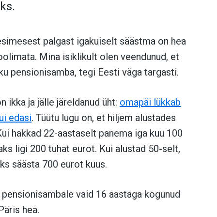
ks.
simesest palgast igakuiselt säästma on hea
hoolimata. Mina isiklikult olen veendunud, et
ku pensionisamba, tegi Eesti väga targasti.
 ikka ja jälle järeldanud üht:
omapäi lükkab
i edasi
. Tüütu lugu on, et hiljem alustades
Kui hakkad 22-aastaselt panema iga kuu 100
s ligi 200 tuhat eurot. Kui alustad 50-selt,
s säästa 700 eurot kuus.
e pensionisambale vaid 16 aastaga kogunud
 Päris hea.