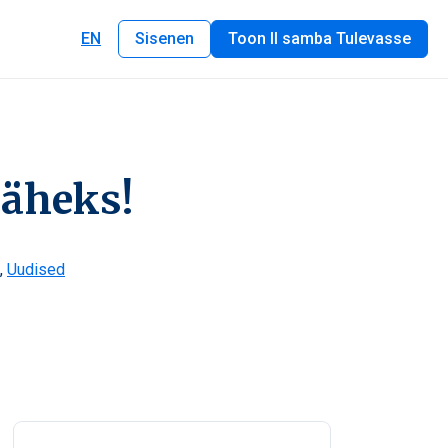
EN
Sisenen
Toon II samba Tulevasse
 läheks!
,
Uudised