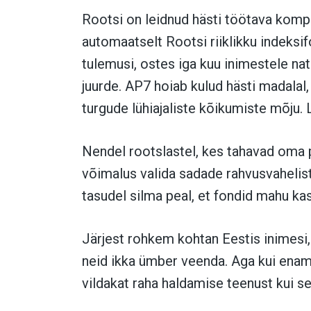
Rootsi on leidnud hästi töötava komp
automaatselt Rootsi riiklikku indeksi
tulemusi, ostes iga kuu inimestele na
juurde. AP7 hoiab kulud hästi madalal,
turgude lühiajaliste kõikumiste mõju. L
Nendel rootslastel, kes tahavad oma 
võimalus valida sadade rahvusvaheliste
tasudel silma peal, et fondid mahu ka
Järjest rohkem kohtan Eestis inimesi
neid ikka ümber veenda. Aga kui enam
vildakat raha haldamise teenust kui s