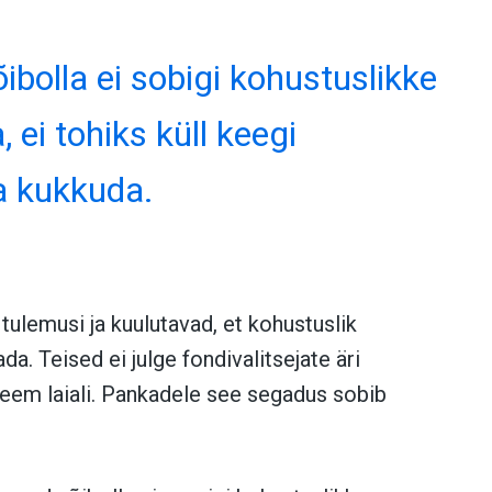
õibolla ei sobigi kohustuslikke
 ei tohiks küll keegi
a kukkuda.
ulemusi ja kuulutavad, et kohustuslik
. Teised ei julge fondivalitsejate äri
steem laiali. Pankadele see segadus sobib