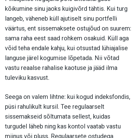
kõikumine sinu jaoks kuigivõrd tähtis. Kui turg
langeb, väheneb küll ajutiselt sinu portfelli
väärtus, ent sissemaksete ostujõud on suurem:
sama raha eest saad rohkem osakuid. Küll aga
võid teha endale kahju, kui otsustad lühiajalise
languse järel kogumise lõpetada. Nii võtad
vastu reaalse rahalise kaotuse ja jääd ilma
tuleviku kasvust.
Seega on valem lihtne: kui kogud indeksfondis,
püsi rahulikult kursil. Tee regulaarselt
sissemakseid sõltumata sellest, kuidas
turgudel läheb ning kas kontol vaatab vastu
miinus või pluss. Regulaarsete ostudega