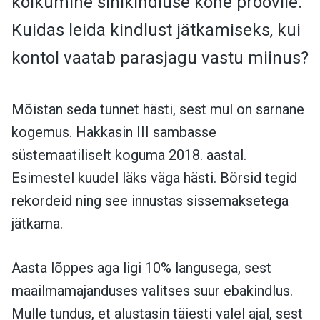
kõikumine sihikindluse kohe proovile.
Kuidas leida kindlust jätkamiseks, kui
kontol vaatab parasjagu vastu miinus?
Mõistan seda tunnet hästi, sest mul on sarnane
kogemus. Hakkasin III sambasse
süstemaatiliselt koguma 2018. aastal.
Esimestel kuudel läks väga hästi. Börsid tegid
rekordeid ning see innustas sissemaksetega
jätkama.
Aasta lõppes aga ligi 10% langusega, sest
maailmamajanduses valitses suur ebakindlus.
Mulle tundus, et alustasin täiesti valel ajal, sest