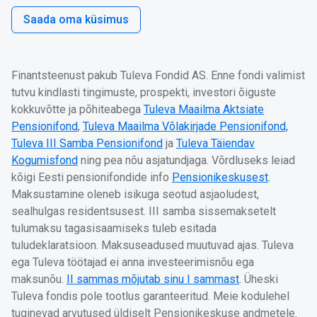
Saada oma küsimus
Finantsteenust pakub Tuleva Fondid AS. Enne fondi valimist
tutvu kindlasti tingimuste, prospekti, investori õiguste
kokkuvõtte ja põhiteabega
Tuleva Maailma Aktsiate
Pensionifond
,
Tuleva Maailma Võlakirjade Pensionifond,
Tuleva III Samba Pensionifond
ja
Tuleva Täiendav
Kogumisfond
ning pea nõu asjatundjaga. Võrdluseks leiad
kõigi Eesti pensionifondide info
Pensionikeskusest
.
Maksustamine oleneb isikuga seotud asjaoludest,
sealhulgas residentsusest. III samba sissemaksetelt
tulumaksu tagasisaamiseks tuleb esitada
tuludeklaratsioon. Maksuseadused muutuvad ajas. Tuleva
ega Tuleva töötajad ei anna investeerimisnõu ega
maksunõu.
II sammas mõjutab sinu I sammast
. Üheski
Tuleva fondis pole tootlus garanteeritud. Meie kodulehel
tuginevad arvutused üldiselt Pensionikeskuse andmetele.