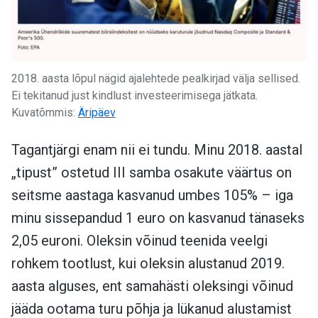
2018. aasta lõpul nägid ajalehtede pealkirjad välja sellised.
Ei tekitanud just kindlust investeerimisega jätkata.
Kuvatõmmis:
Äripäev
Tagantjärgi enam nii ei tundu. Minu 2018. aastal
„tipust” ostetud III samba osakute väärtus on
seitsme aastaga kasvanud umbes 105% – iga
minu sissepandud 1 euro on kasvanud tänaseks
2,05 euroni. Oleksin võinud teenida veelgi
rohkem tootlust, kui oleksin alustanud 2019.
aasta alguses, ent samahästi oleksingi võinud
jääda ootama turu põhja ja lükanud alustamist