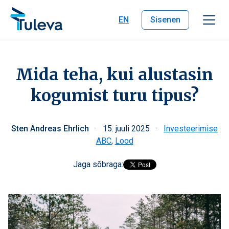
Liigu edasi sisu juurde
EN
Sisenen
Mida teha, kui alustasin
kogumist turu tipus?
Sten Andreas Ehrlich
·
15. juuli 2025
·
Investeerimise
ABC
,
Lood
Jaga sõbraga: