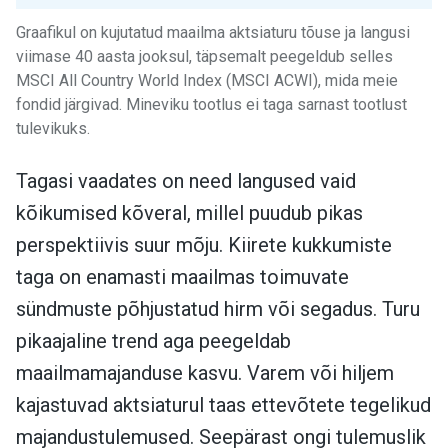
Graafikul on kujutatud maailma aktsiaturu tõuse ja langusi
viimase 40 aasta jooksul, täpsemalt peegeldub selles
MSCI All Country World Index (MSCI ACWI), mida meie
fondid järgivad. Mineviku tootlus ei taga sarnast tootlust
tulevikuks.
Tagasi vaadates on need langused vaid
kõikumised kõveral, millel puudub pikas
perspektiivis suur mõju. Kiirete kukkumiste
taga on enamasti maailmas toimuvate
sündmuste põhjustatud hirm või segadus. Turu
pikaajaline trend aga peegeldab
maailmamajanduse kasvu. Varem või hiljem
kajastuvad aktsiaturul taas ettevõtete tegelikud
majandustulemused. Seepärast ongi tulemuslik