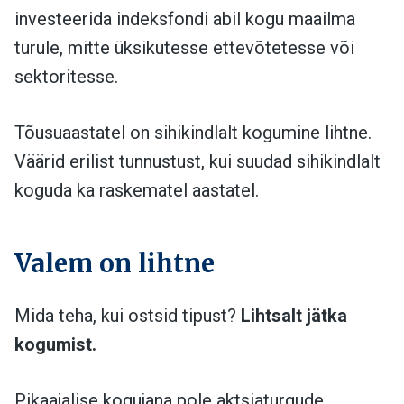
investeerida indeksfondi abil kogu maailma
turule, mitte üksikutesse ettevõtetesse või
sektoritesse.
Tõusuaastatel on sihikindlalt kogumine lihtne.
Väärid erilist tunnustust, kui suudad sihikindlalt
koguda ka raskematel aastatel.
Valem on lihtne
Mida teha, kui ostsid tipust?
Lihtsalt jätka
kogumist.
Pikaajalise kogujana pole aktsiaturgude