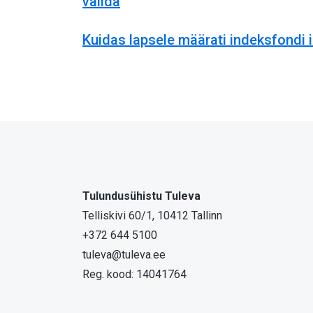
valida
Kuidas lapsele määrati indeksfondi
Tulundusühistu Tuleva
Telliskivi 60/1, 10412 Tallinn
+372 644 5100
tuleva@tuleva.ee
Reg. kood: 14041764