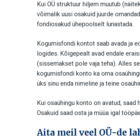
Kui OÜ struktuur hiljem muutub (näite
võimalik uusi osakuid juurde omandada
fondiosakud ühepoolselt lunastada.
Kogumisfondi kontot saab avada ja ed
logides. Kõigepealt avad endale erai
(sissemakset pole vaja teha). Alles 
kogumisfondi konto ka oma osaühingule
üks sinu enda nimeline ja teine osaühi
Kui osaühingu konto on avatud, saad
Osakuid saad osta ja müüa igal tööpäe
Aita meil veel OÜ-de la