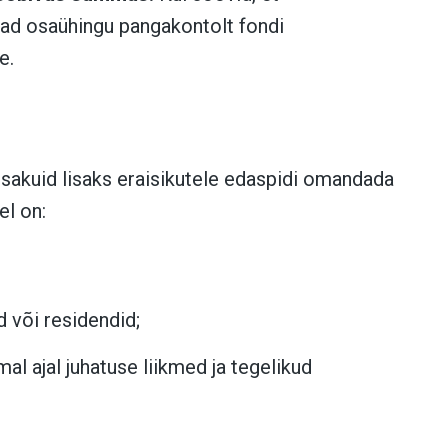
aad osaühingu pangakontolt fondi
e.
osakuid lisaks eraisikutele edaspidi omandada
el on:
 või residendid;
l ajal juhatuse liikmed ja tegelikud