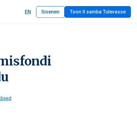
EN
Sisenen
Toon II samba Tulevasse
misfondi
du
dised