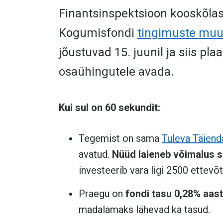
Finantsinspektsioon kooskõlas
Kogumisfondi
tingimuste mu
jõustuvad 15. juunil ja siis pl
osaühingutele avada.
Kui sul on 60 sekundit:
Tegemist on sama
Tuleva Täien
avatud.
Nüüd laieneb võimalus s
investeerib vara ligi 2500 ettevõ
Praegu on
fondi tasu 0,28% aas
madalamaks lähevad ka tasud.