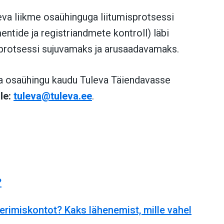
a liikme osaühinguga liitumisprotsessi
ntide ja registriandmete kontroll) läbi
sprotsessi sujuvamaks ja arusaadavamaks.
ma osaühingu kaudu Tuleva Täiendavasse
ile:
tuleva@tuleva.ee
.
?
erimiskontot? Kaks lähenemist, mille vahel