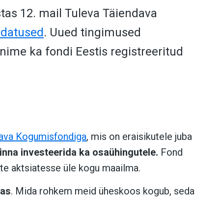
tas 12. mail Tuleva Täiendava
udatused
. Uued tingimused
aanime ka fondi Eestis registreeritud
dava Kogumisfondiga
, mis on eraisikutele juba
inna investeerida ka osaühingutele.
Fond
tte aktsiatesse üle kogu maailma.
tas
. Mida rohkem meid üheskoos kogub, seda