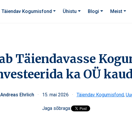
Täiendav Kogumisfond
Ühistu
Blogi
Meist
aab Täiendavasse Kogu
nvesteerida ka OÜ kau
 Andreas Ehrlich
·
15. mai 2026
·
Täiendav Kogumisfond
,
Uu
Jaga sõbraga: