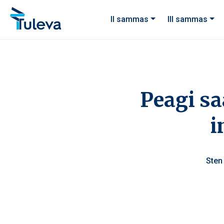
Liigu edasi sisu juurde
II sammas
III sammas
Peagi s
i
Sten