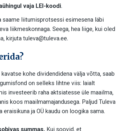
saühingul vaja LEI-koodi
.
ga saame liitumisprotsessi esimesena läbi
eva liikmeskonnaga. Seega, hea liige, kui oled
, kirjuta
tuleva@tuleva.ee
.
erida?
i kavatse kohe dividendidena välja võtta, saab
misfond on selleks lihtne viis: laialt
is investeerib raha aktsiatesse üle maailma,
laanis koos maailmamajandusega. Paljud Tuleva
a eraisikuna ja OÜ kaudu on loogika sama.
a sobivas summas.
Kui soovid, et