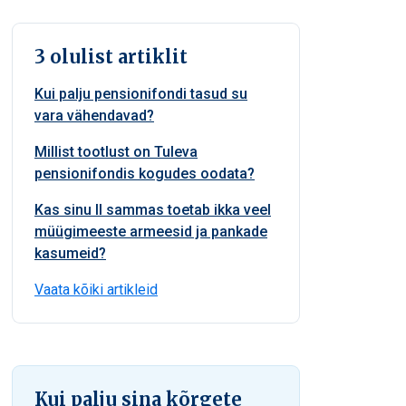
3 olulist artiklit
Kui palju pensionifondi tasud su
vara vähendavad?
Millist tootlust on Tuleva
pensionifondis kogudes oodata?
Kas sinu II sammas toetab ikka veel
müügimeeste armeesid ja pankade
kasumeid?
Vaata kõiki artikleid
Kui palju sina kõrgete