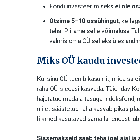
Fondi investeerimiseks
ei ole o
Otsime 5–10 osaühingut
, kelle
teha. Piirame selle võimaluse Tul
valmis oma OÜ selleks üles andma
Miks OÜ kaudu investe
Kui sinu OÜ teenib kasumit, mida sa e
raha OÜ-s edasi kasvada. Täiendav Kogu
hajutatud madala tasuga indeksfond, m
nii et säästetud raha kasvab pikas p
liikmed kasutavad sama lahendust jub
Sissemakseid saab teha igal ajal j