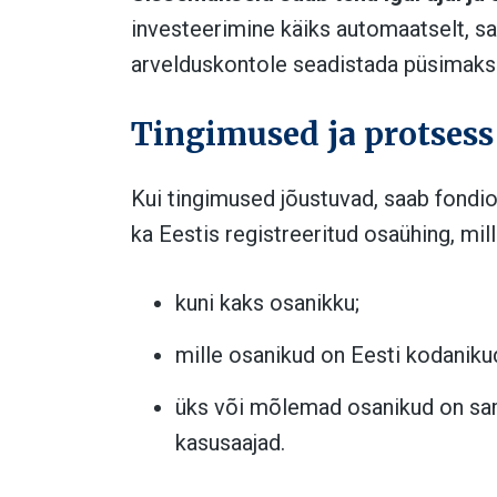
investeerimine käiks automaatselt, s
arvelduskontole seadistada püsimaks
Tingimused ja protsess
Kui tingimused jõustuvad, saab fondi
ka Eestis registreeritud osaühing, mill
kuni kaks osanikku;
mille osanikud on Eesti kodanikud
üks või mõlemad osanikud on sama
kasusaajad.