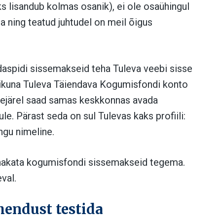
ks lisandub kolmas osanik), ei ole osaühingul
 ning teatud juhtudel on meil õigus
aspidi sissemakseid teha Tuleva veebi sisse
sikuna Tuleva Täiendava Kogumisfondi konto
seejärel saad samas keskkonnas avada
. Pärast seda on sul Tulevas kaks profiili:
ngu nimeline.
 hakata kogumisfondi sissemakseid tegema.
val.
hendust testida