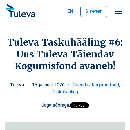
Liigu edasi sisu juurde
EN
Sisenen
Tuleva Taskuhääling #6:
Uus Tuleva Täiendav
Kogumisfond avaneb!
Tuleva
·
15. jaanuar 2026
·
Täiendav Kogumisfond
,
Taskuhääling
Jaga sõbraga: