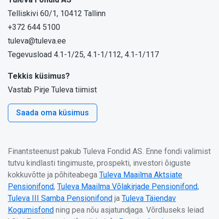
Telliskivi 60/1, 10412 Tallinn
+372 644 5100
tuleva@tuleva.ee
Tegevusload 4.1-1/25, 4.1-1/112, 4.1-1/117
Tekkis küsimus?
Vastab Pirje Tuleva tiimist
Saada oma küsimus
Finantsteenust pakub Tuleva Fondid AS. Enne fondi valimist
tutvu kindlasti tingimuste, prospekti, investori õiguste
kokkuvõtte ja põhiteabega
Tuleva Maailma Aktsiate
Pensionifond
,
Tuleva Maailma Võlakirjade Pensionifond,
Tuleva III Samba Pensionifond
ja
Tuleva Täiendav
Kogumisfond
ning pea nõu asjatundjaga. Võrdluseks leiad