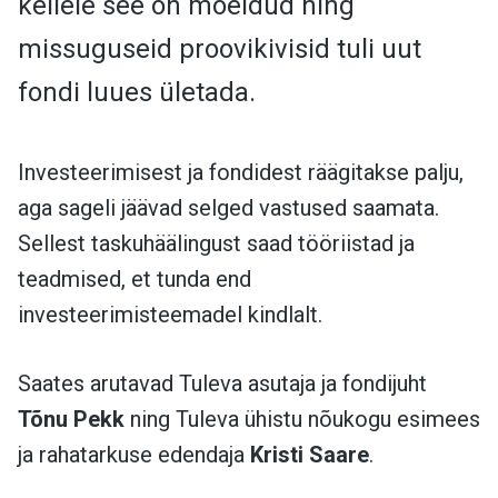
kellele see on mõeldud ning
missuguseid proovikivisid tuli uut
fondi luues ületada.
Investeerimisest ja fondidest räägitakse palju,
aga sageli jäävad selged vastused saamata.
Sellest taskuhäälingust saad tööriistad ja
teadmised, et tunda end
investeerimisteemadel kindlalt.
Saates arutavad Tuleva asutaja ja fondijuht
Tõnu Pekk
ning T
uleva ühistu nõukogu esimees
ja rahatarkuse edendaja
Kristi Saare
.