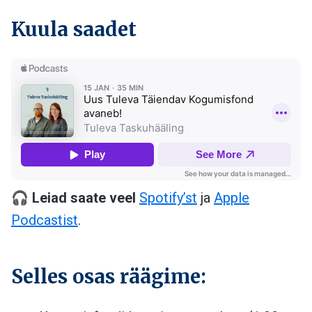
Kuula saadet
🎧
Leiad saate veel
Spotify’st
ja
Apple
Podcastist
.
Selles osas räägime: