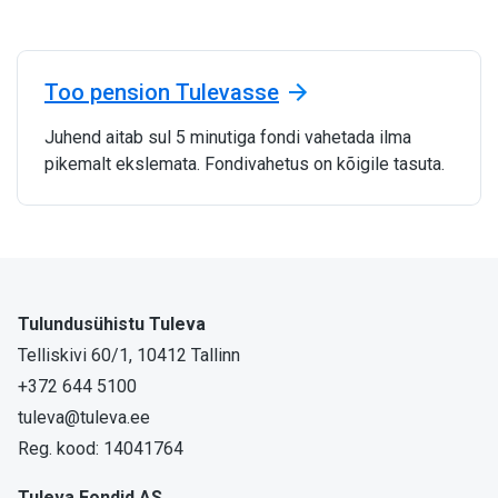
Too pension Tulevasse
Juhend aitab sul 5 minutiga fondi vahetada ilma
pikemalt ekslemata. Fondivahetus on kõigile tasuta.
Tulundusühistu Tuleva
Telliskivi 60/1, 10412 Tallinn
+372 644 5100
tuleva@tuleva.ee
Reg. kood: 14041764
Tuleva Fondid AS