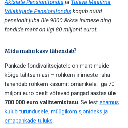
Aktsiate Pensionifondis
ja
Tuleva Maailma
Võlakirjade Pensionifondis
kogub nüüd
pensionit juba üle 9000 ärksa inimese ning
fondide maht on ligi 80 miljonit eurot.
Mida mahu kasv tähendab?
Pankade fondivalitsejatele on maht muide
kõige tähtsam asi – rohkem inimeste raha
tähendab rohkem kasumit omanikele. Iga 70
miljoni euro pealt võtavad pangad aastas
üle
700 000 euro valitsemistasu
. Sellest
enamus
kulub turundusele, müügikomisjonideks ja
emapankade tuluks
.