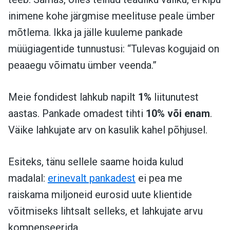
inimene kohe järgmise meelituse peale ümber
mõtlema. Ikka ja jälle kuuleme pankade
müügiagentide tunnustusi: “Tulevas kogujaid on
peaaegu võimatu ümber veenda.”
Meie fondidest lahkub napilt
1%
liitunutest
aastas. Pankade omadest tihti
10% või enam
.
Väike lahkujate arv on kasulik kahel põhjusel.
Esiteks, tänu sellele saame hoida kulud
madalal:
erinevalt pankadest
ei pea me
raiskama miljoneid eurosid uute klientide
võitmiseks lihtsalt selleks, et lahkujate arvu
kompenseerida.