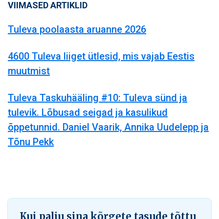
VIIMASED ARTIKLID
Tuleva poolaasta aruanne 2026
4600 Tuleva liiget ütlesid, mis vajab Eestis
muutmist
Tuleva Taskuhääling #10: Tuleva sünd ja
tulevik. Lõbusad seigad ja kasulikud
õppetunnid. Daniel Vaarik, Annika Uudelepp ja
Tõnu Pekk
Kui palju sina kõrgete tasude tõttu