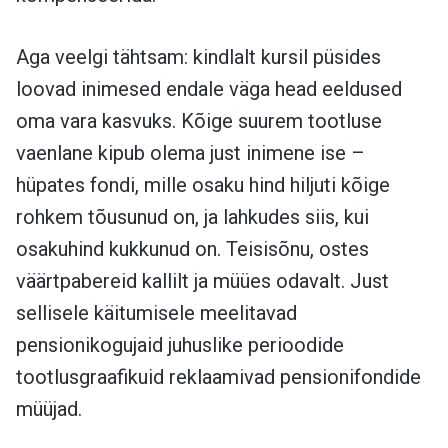
Aga veelgi tähtsam: kindlalt kursil püsides
loovad inimesed endale väga head eeldused
oma vara kasvuks. Kõige suurem tootluse
vaenlane kipub olema just inimene ise –
hüpates fondi, mille osaku hind hiljuti kõige
rohkem tõusunud on, ja lahkudes siis, kui
osakuhind kukkunud on. Teisisõnu, ostes
väärtpabereid kallilt ja müües odavalt. Just
sellisele käitumisele meelitavad
pensionikogujaid juhuslike perioodide
tootlusgraafikuid reklaamivad pensionifondide
müüjad.