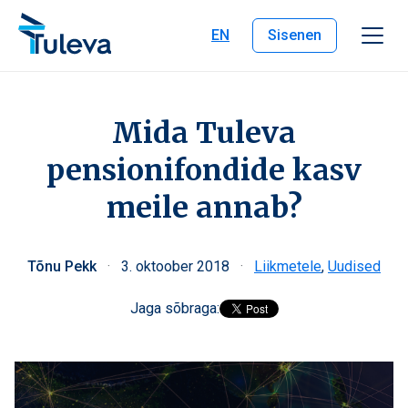
Liigu edasi sisu juurde
EN
Sisenen
Mida Tuleva
pensionifondide kasv
meile annab?
Tõnu Pekk
·
3. oktoober 2018
·
Liikmetele
,
Uudised
Jaga sõbraga: