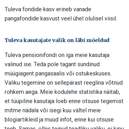
Tuleva fondide kasv erineb vanade
pangafondide kasvust veel ühel olulisel viisil.
Tuleva kasutajate valik on läbi mõeldud
Tuleva pensionifondi on iga meie kasutaja
valinud ise. Teda pole tagant sundinud
müügiagent pangasaalis või ostukeskuses.
Valiku tegemine on sellepärast reeglina võtnud
rohkem aega. Meie kodulehe statistika näitab,
et tüüpiline kasutaja loeb enne otsuse tegemist
mitme nädala või isegi kuu vältel meie
blogiartikleid ja muud infot, enne kui otsuse
teeb. Samas, olles teinud teadliku valiku, ei kipu