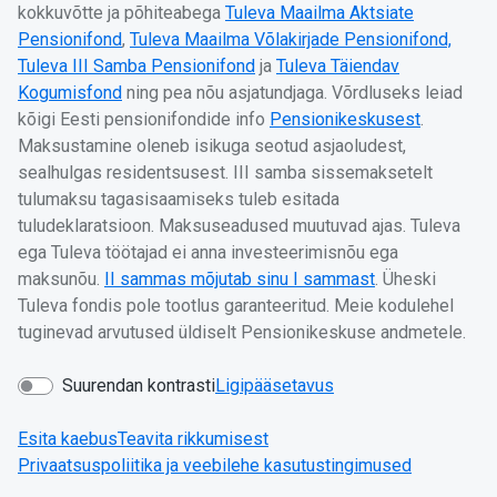
kokkuvõtte ja põhiteabega
Tuleva Maailma Aktsiate
Pensionifond
,
Tuleva Maailma Võlakirjade Pensionifond,
Tuleva III Samba Pensionifond
ja
Tuleva Täiendav
Kogumisfond
ning pea nõu asjatundjaga. Võrdluseks leiad
kõigi Eesti pensionifondide info
Pensionikeskusest
.
Maksustamine oleneb isikuga seotud asjaoludest,
sealhulgas residentsusest. III samba sissemaksetelt
tulumaksu tagasisaamiseks tuleb esitada
tuludeklaratsioon. Maksuseadused muutuvad ajas. Tuleva
ega Tuleva töötajad ei anna investeerimisnõu ega
maksunõu.
II sammas mõjutab sinu I sammast
. Üheski
Tuleva fondis pole tootlus garanteeritud. Meie kodulehel
tuginevad arvutused üldiselt Pensionikeskuse andmetele.
Suurendan kontrasti
Ligipääsetavus
Esita kaebus
Teavita rikkumisest
Privaatsuspoliitika ja veebilehe kasutustingimused