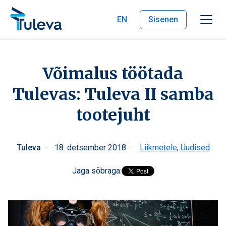
Liigu edasi sisu juurde
EN
Sisenen
Võimalus töötada
Tulevas: Tuleva II samba
tootejuht
Tuleva
·
18. detsember 2018
·
Liikmetele
,
Uudised
Jaga sõbraga: