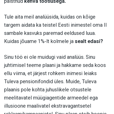
paistnud
kehva tootlusega.
Tule aita meil analüüsida, kuidas on kõige
targem aidata ka teistel Eesti inimestel oma II
sambale kasvuks paremad eeldused luua.
Kuidas jõuame 1%-lt kolmele ja
sealt edasi?
Sinu töö ei ole muidugi vaid analüüs. Sinu
juhtimisel teeme plaani ja hakkame seda koos
ellu viima, et järjest rohkem inimesi leiaks
Tuleva pensionifondid üles. Muide, Tuleva
plaanis pole kohta juhuslikele otsustele
meelitavatel müügiagentide armeedel ega
illusioone maalivatel ekstravagantsetel
reklaamikampaaniatel. Sinu plaan otsib hoopis