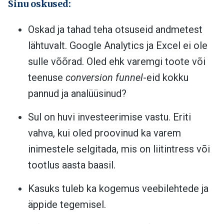
Sinu oskused:
Oskad ja tahad teha otsuseid andmetest
lähtuvalt. Google Analytics ja Excel ei ole
sulle võõrad. Oled ehk varemgi toote või
teenuse
conversion funnel
-eid kokku
pannud ja analüüsinud?
Sul on huvi investeerimise vastu. Eriti
vahva, kui oled proovinud ka varem
inimestele selgitada, mis on liitintress või
tootlus aasta baasil.
Kasuks tuleb ka kogemus veebilehtede ja
äppide tegemisel.