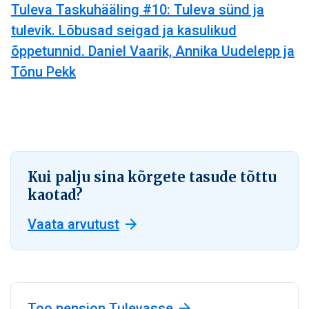
Tuleva Taskuhääling #10: Tuleva sünd ja
tulevik. Lõbusad seigad ja kasulikud
õppetunnid. Daniel Vaarik, Annika Uudelepp ja
Tõnu Pekk
Kui palju sina kõrgete tasude tõttu
kaotad?
Vaata arvutust
Too pension Tulevasse