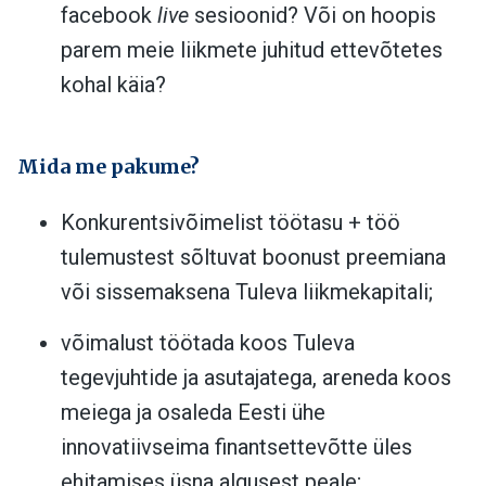
facebook
live
sesioonid? Või on hoopis
parem meie liikmete juhitud ettevõtetes
kohal käia?
Mida me pakume?
Konkurentsivõimelist töötasu + töö
tulemustest sõltuvat boonust preemiana
või sissemaksena Tuleva liikmekapitali;
võimalust töötada koos Tuleva
tegevjuhtide ja asutajatega, areneda koos
meiega ja osaleda Eesti ühe
innovatiivseima finantsettevõtte üles
ehitamises üsna algusest peale;