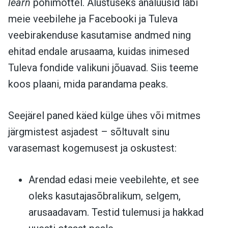
learn
põhimõttel. Alustuseks analüüsid läbi
meie veebilehe ja Facebooki ja Tuleva
veebirakenduse kasutamise andmed ning
ehitad endale arusaama, kuidas inimesed
Tuleva fondide valikuni jõuavad. Siis teeme
koos plaani, mida parandama peaks.
Seejärel paned käed külge ühes või mitmes
järgmistest asjadest – sõltuvalt sinu
varasemast kogemusest ja oskustest:
Arendad edasi meie veebilehte, et see
oleks kasutajasõbralikum, selgem,
arusaadavam. Testid tulemusi ja hakkad