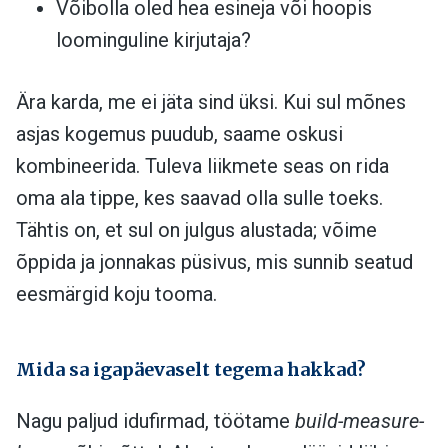
Võibolla oled hea esineja või hoopis
loominguline kirjutaja?
Ära karda, me ei jäta sind üksi. Kui sul mõnes
asjas kogemus puudub, saame oskusi
kombineerida. Tuleva liikmete seas on rida
oma ala tippe, kes saavad olla sulle toeks.
Tähtis on, et sul on julgus alustada; võime
õppida ja jonnakas püsivus, mis sunnib seatud
eesmärgid koju tooma.
Mida sa igapäevaselt tegema hakkad?
Nagu paljud idufirmad, töötame
build-measure-