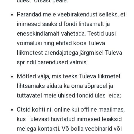
uuesti otsast peale.
Parandad meie veebirakendust selleks, et
inimesed saaksid fondi lihtsamalt ja
enesekindlamalt vahetada. Testid uusi
võimalusi ning ehitad koos Tuleva
liikmetest arendajatega järgmisel Tuleva
sprindil parendused valmis;
Mõtled välja, mis teeks Tuleva liikmetel
lihtsamaks aidata ka oma sõpradel ja
tuttavatel meie ühised fondid üles leida;
Otsid kohti nii online kui offline maailmas,
kus Tulevast huvitatud inimesed leiaksid
meiega kontakti. Võibolla veebinarid või