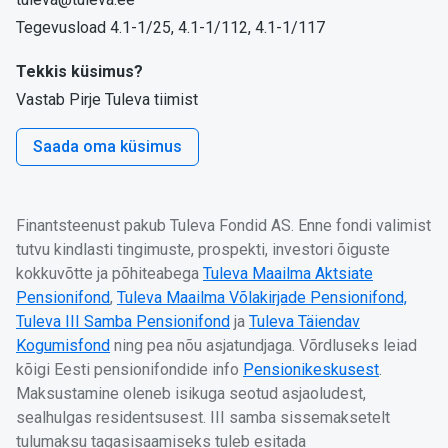
Tegevusload 4.1-1/25, 4.1-1/112, 4.1-1/117
Tekkis küsimus?
Vastab Pirje Tuleva tiimist
Saada oma küsimus
Finantsteenust pakub Tuleva Fondid AS. Enne fondi valimist
tutvu kindlasti tingimuste, prospekti, investori õiguste
kokkuvõtte ja põhiteabega
Tuleva Maailma Aktsiate
Pensionifond
,
Tuleva Maailma Võlakirjade Pensionifond,
Tuleva III Samba Pensionifond
ja
Tuleva Täiendav
Kogumisfond
ning pea nõu asjatundjaga. Võrdluseks leiad
kõigi Eesti pensionifondide info
Pensionikeskusest
.
Maksustamine oleneb isikuga seotud asjaoludest,
sealhulgas residentsusest. III samba sissemaksetelt
tulumaksu tagasisaamiseks tuleb esitada