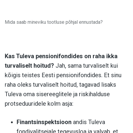
Mida saab mineviku tootluse põhjal ennustada?
Kas Tuleva pensionifondides on raha ikka
turvaliselt hoitud?
Jah, sama turvaliselt kui
kõigis teistes Eesti pensionifondides.
Et sinu
raha oleks turvaliselt hoitud, tagavad lisaks
Tuleva oma sisereeglitele ja riskihalduse
protseduuridele kolm asja:
Finantsinspektsioon
andis Tuleva
fondivalitsejale tegevusloa ja valvab, et