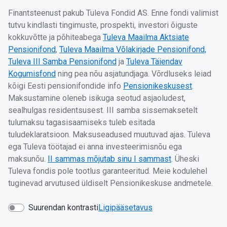
Finantsteenust pakub Tuleva Fondid AS. Enne fondi valimist
tutvu kindlasti tingimuste, prospekti, investori õiguste
kokkuvõtte ja põhiteabega
Tuleva Maailma Aktsiate
Pensionifond
,
Tuleva Maailma Võlakirjade Pensionifond,
Tuleva III Samba Pensionifond
ja
Tuleva Täiendav
Kogumisfond
ning pea nõu asjatundjaga. Võrdluseks leiad
kõigi Eesti pensionifondide info
Pensionikeskusest
.
Maksustamine oleneb isikuga seotud asjaoludest,
sealhulgas residentsusest. III samba sissemaksetelt
tulumaksu tagasisaamiseks tuleb esitada
tuludeklaratsioon. Maksuseadused muutuvad ajas. Tuleva
ega Tuleva töötajad ei anna investeerimisnõu ega
maksunõu.
II sammas mõjutab sinu I sammast
. Üheski
Tuleva fondis pole tootlus garanteeritud. Meie kodulehel
tuginevad arvutused üldiselt Pensionikeskuse andmetele.
Suurendan kontrasti
Ligipääsetavus