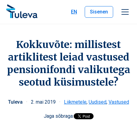
Liigu edasi sisu juurde
EN
Sisenen
Kokkuvõte: millistest
artiklitest leiad vastused
pensionifondi valikutega
seotud küsimustele?
Tuleva
·
2. mai 2019
·
Liikmetele
,
Uudised
,
Vastused
Jaga sõbraga: