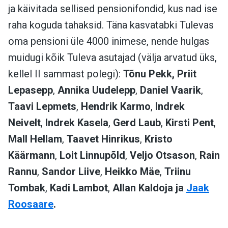
ja käivitada sellised pensionifondid, kus nad ise
raha koguda tahaksid.
Täna kasvatabki Tulevas
oma pensioni üle 4000 inimese, nende hulgas
muidugi kõik Tuleva asutajad (välja arvatud üks,
kellel II sammast polegi):
Tõnu Pekk,
Priit
Lepasepp
,
Annika Uudelepp
,
Daniel Vaarik
,
Taavi Lepmets
,
Hendrik Karmo
,
Indrek
Neivelt
,
Indrek Kasela
,
Gerd Laub
,
Kirsti Pent
,
Mall Hellam
,
Taavet Hinrikus
,
Kristo
Käärmann
,
Loit Linnupõld
,
Veljo Otsason
,
Rain
Rannu
,
Sandor Liive
,
Heikko Mäe
,
Triinu
Tombak
,
Kadi Lambot
,
Allan Kaldoja ja
Jaak
Roosaare
.