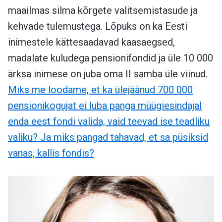
maailmas silma kõrgete valitsemistasude ja
kehvade tulemustega. Lõpuks on ka Eesti
inimestele kättesaadavad kaasaegsed,
madalate kuludega pensionifondid ja üle 10 000
ärksa inimese on juba oma II samba üle viinud.
Miks me loodame, et ka ülejäänud 700 000
pensionikogujat ei luba panga müügiesindajal
enda eest fondi valida, vaid teevad ise teadliku
valiku? Ja miks pangad tahavad, et sa püsiksid
vanas, kallis fondis?