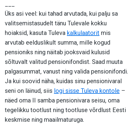
___
Üks asi veel: kui tahad arvutada, kui palju sa
valitsemistasudelt tänu Tulevale kokku
hoiaksid, kasuta Tuleva
kalkulaatorit
mis
arvutab eelduslikult summa, mille kogud
pensioniks ning näitab jooksvaid kulusid
sõltuvalt valitud pensionifondist. Saad muuta
palgasummat, vanust ning valida pensionifondi.
Ja kui soovid näha, kuidas sinu pensionivaral
seni on läinud, siis
logi sisse Tuleva kontole
–
näed oma II samba pensionivara seisu, oma
tegelikku tootlust ning tootluse võrdlust Eesti
keskmise ning maailmaturuga.