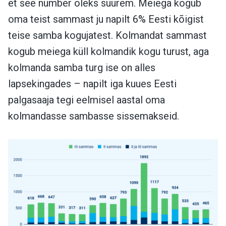
et see number oleks suurem. Meiega kogub
oma teist sammast ju napilt 6% Eesti kõigist
teise samba kogujatest. Kolmandat sammast
kogub meiega küll kolmandik kogu turust, aga
kolmanda samba turg ise on alles
lapsekingades – napilt iga kuues Eesti
palgasaaja tegi eelmisel aastal oma
kolmandasse sambasse sissemakseid.