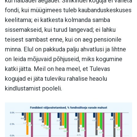
kui halbadel aegadel. Sihikindel koguja ei vaheta
fondi, kui müügimees tuleb kaubanduskeskuses
keelitama; ei katkesta kolmanda samba
sissemakseid, kui turud langevad; ei lahku
teisest sambast enne, kui on aeg pensionile
minna. Elul on pakkuda palju ahvatlusi ja lihtne
on leida mõjuvaid põhjuseid, miks kogumine
katki jätta. Meil on hea meel, et Tulevas
kogujad ei jäta tuleviku rahalise heaolu
kindlustamist pooleli.