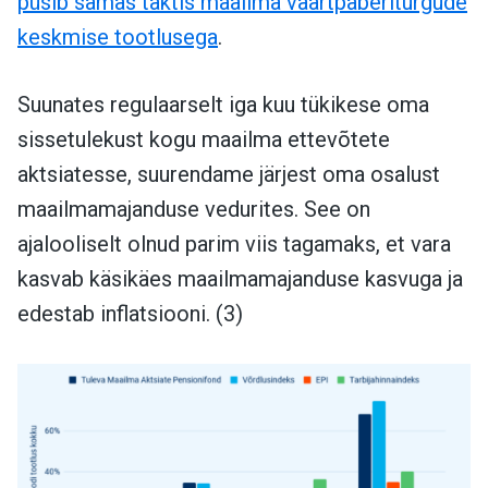
püsib samas taktis maailma väärtpaberiturgude
keskmise tootlusega
.
Suunates regulaarselt iga kuu tükikese oma
sissetulekust kogu maailma ettevõtete
aktsiatesse, suurendame järjest oma osalust
maailmamajanduse vedurites. See on
ajalooliselt olnud parim viis tagamaks, et vara
kasvab käsikäes maailmamajanduse kasvuga ja
edestab inflatsiooni. (3)