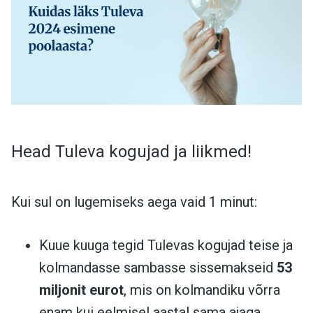
Head Tuleva kogujad ja liikmed!
Kui sul on lugemiseks aega vaid 1 minut:
Kuue kuuga tegid Tulevas kogujad teise ja
kolmandasse sambasse sissemakseid
53
miljonit eurot
, mis on kolmandiku võrra
enam kui eelmisel aastal sama ajaga.