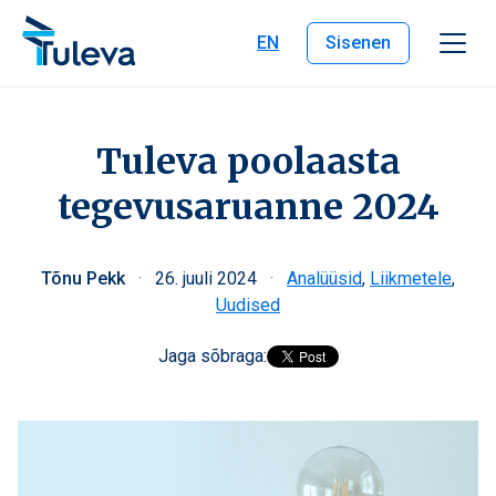
Liigu edasi sisu juurde
EN
Sisenen
Tuleva poolaasta
tegevusaruanne 2024
Tõnu Pekk
·
26. juuli 2024
·
Analüüsid
,
Liikmetele
,
Uudised
Jaga sõbraga: