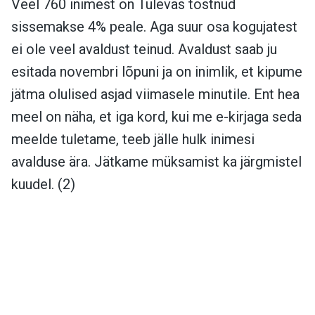
Veel 760 inimest on Tulevas tõstnud
sissemakse 4% peale. Aga suur osa kogujatest
ei ole veel avaldust teinud. Avaldust saab ju
esitada novembri lõpuni ja on inimlik, et kipume
jätma olulised asjad viimasele minutile. Ent hea
meel on näha, et iga kord, kui me e-kirjaga seda
meelde tuletame, teeb jälle hulk inimesi
avalduse ära. Jätkame müksamist ka järgmistel
kuudel. (2)