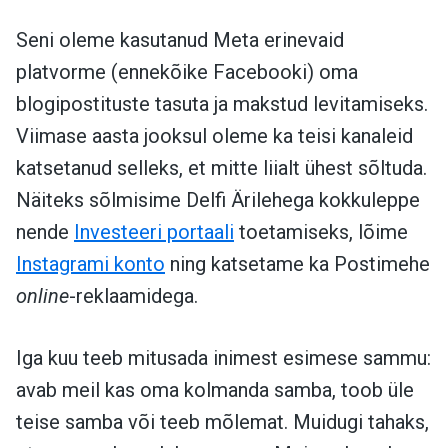
Seni oleme kasutanud Meta erinevaid
platvorme (ennekõike Facebooki) oma
blogipostituste tasuta ja makstud levitamiseks.
Viimase aasta jooksul oleme ka teisi kanaleid
katsetanud selleks, et mitte liialt ühest sõltuda.
Näiteks sõlmisime Delfi Ärilehega kokkuleppe
nende
Investeeri portaali
toetamiseks, lõime
Instagrami konto
ning katsetame ka Postimehe
online
-reklaamidega.
Iga kuu teeb mitusada inimest esimese sammu:
avab meil kas oma kolmanda samba, toob üle
teise samba või teeb mõlemat. Muidugi tahaks,