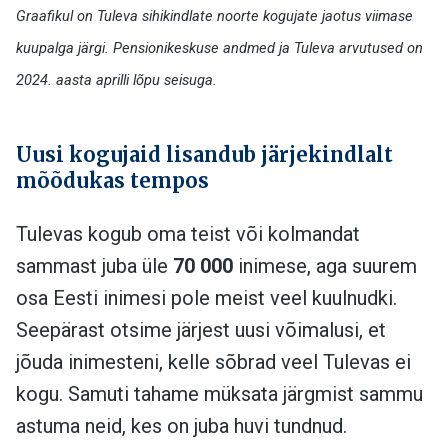
Graafikul on Tuleva sihikindlate noorte kogujate jaotus viimase
kuupalga järgi. Pensionikeskuse andmed ja Tuleva arvutused on
2024. aasta aprilli lõpu seisuga.
Uusi kogujaid lisandub järjekindlalt
mõõdukas tempos
Tulevas kogub oma teist või kolmandat
sammast juba üle
70 000
inimese, aga suurem
osa Eesti inimesi pole meist veel kuulnudki.
Seepärast otsime järjest uusi võimalusi, et
jõuda inimesteni, kelle sõbrad veel Tulevas ei
kogu. Samuti tahame müksata järgmist sammu
astuma neid, kes on juba huvi tundnud.