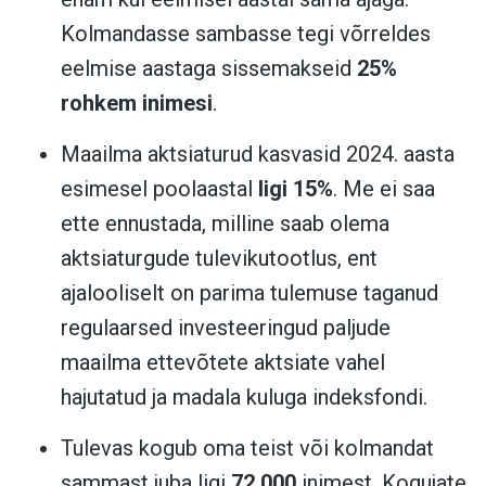
Kolmandasse sambasse tegi võrreldes
eelmise aastaga sissemakseid
25%
rohkem inimesi
.
Maailma aktsiaturud kasvasid 2024. aasta
esimesel poolaastal
ligi 15%
. Me ei saa
ette ennustada, milline saab olema
aktsiaturgude tulevikutootlus, ent
ajalooliselt on parima tulemuse taganud
regulaarsed investeeringud paljude
maailma ettevõtete aktsiate vahel
hajutatud ja madala kuluga indeksfondi.
Tulevas kogub oma teist või kolmandat
sammast juba ligi
72 000
inimest. Kogujate