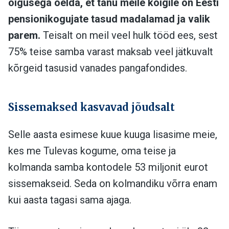
õigusega öelda, et tänu meile kõigile on Eesti
pensionikogujate tasud madalamad ja valik
parem.
Teisalt on meil veel hulk tööd ees, sest
75% teise samba varast maksab veel jätkuvalt
kõrgeid tasusid vanades pangafondides.
Sissemaksed kasvavad jõudsalt
Selle aasta esimese kuue kuuga lisasime meie,
kes me Tulevas kogume, oma teise ja
kolmanda samba kontodele 53 miljonit eurot
sissemakseid. Seda on kolmandiku võrra enam
kui aasta tagasi sama ajaga.