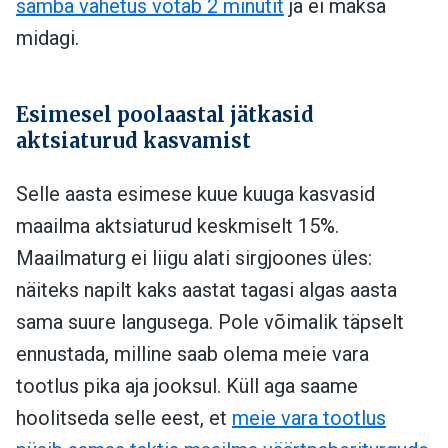
samba vahetus võtab 2 minutit
ja ei maksa
midagi.
Esimesel poolaastal jätkasid
aktsiaturud kasvamist
Selle aasta esimese kuue kuuga kasvasid
maailma aktsiaturud keskmiselt 15%.
Maailmaturg ei liigu alati sirgjoones üles:
näiteks napilt kaks aastat tagasi algas aasta
sama suure langusega. Pole võimalik täpselt
ennustada, milline saab olema meie vara
tootlus pika aja jooksul. Küll aga saame
hoolitseda selle eest, et
meie vara tootlus