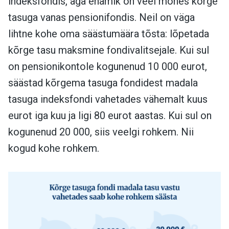
indeksfondis, aga enamik on veel mõnes kõrge
tasuga vanas pensionifondis. Neil on väga
lihtne kohe oma säästumäära tõsta: lõpetada
kõrge tasu maksmine fondivalitsejale. Kui sul
on pensionikontole kogunenud 10 000 eurot,
säästad kõrgema tasuga fondidest madala
tasuga indeksfondi vahetades vähemalt kuus
eurot iga kuu ja ligi 80 eurot aastas. Kui sul on
kogunenud 20 000, siis veelgi rohkem. Nii
kogud kohe rohkem.