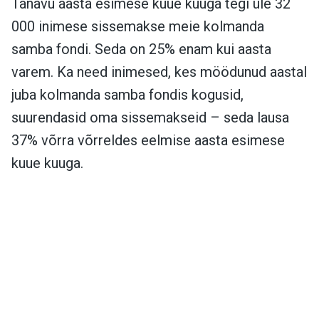
Tänavu aasta esimese kuue kuuga tegi üle 32
000 inimese sissemakse meie kolmanda
samba fondi. Seda on 25% enam kui aasta
varem. Ka need inimesed, kes möödunud aastal
juba kolmanda samba fondis kogusid,
suurendasid oma sissemakseid – seda lausa
37% võrra võrreldes eelmise aasta esimese
kuue kuuga.