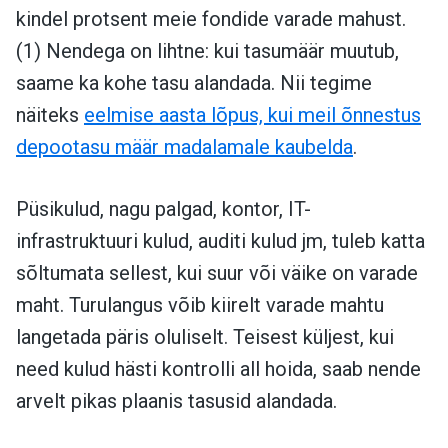
kindel protsent meie fondide varade mahust.
(1) Nendega on lihtne: kui tasumäär muutub,
saame ka kohe tasu alandada. Nii tegime
näiteks
eelmise aasta lõpus, kui meil õnnestus
depootasu määr madalamale kaubelda
.
Püsikulud, nagu palgad, kontor, IT-
infrastruktuuri kulud, auditi kulud jm, tuleb katta
sõltumata sellest, kui suur või väike on varade
maht. Turulangus võib kiirelt varade mahtu
langetada päris oluliselt. Teisest küljest, kui
need kulud hästi kontrolli all hoida, saab nende
arvelt pikas plaanis tasusid alandada.