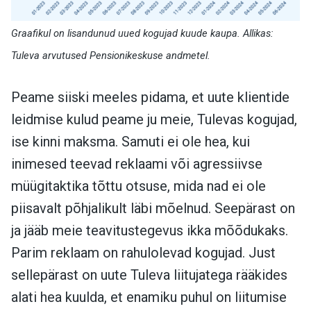
Graafikul on lisandunud uued kogujad kuude kaupa. Allikas:
Tuleva arvutused Pensionikeskuse andmetel.
Peame siiski meeles pidama, et uute klientide
leidmise kulud peame ju meie, Tulevas kogujad,
ise kinni maksma. Samuti ei ole hea, kui
inimesed teevad reklaami või agressiivse
müügitaktika tõttu otsuse, mida nad ei ole
piisavalt põhjalikult läbi mõelnud. Seepärast on
ja jääb meie teavitustegevus ikka mõõdukaks.
Parim reklaam on rahulolevad kogujad. Just
sellepärast on uute Tuleva liitujatega rääkides
alati hea kuulda, et enamiku puhul on liitumise