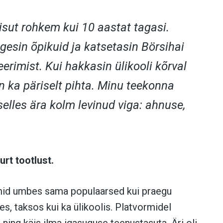
isut rohkem kui 10 aastat tagasi.
ugesin õpikuid ja katsetasin Börsihai
eerimist. Kui hakkasin ülikooli kõrval
 ka päriselt pihta. Minu teekonna
selles ära kolm levinud viga: ahnuse,
urt tootlust.
rmid umbes sama populaarsed kui praegu
es, taksos kui ka ülikoolis. Platvormidel
 ning käis ilma igasuguse teenustasuta. Äri oli