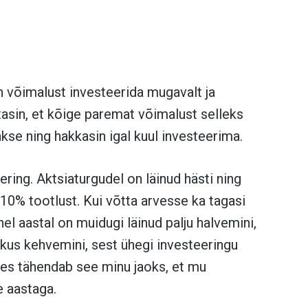
n võimalust investeerida mugavalt ja
asin, et kõige paremat võimalust selleks
kse ning hakkasin igal kuul investeerima.
ring. Aktsiaturgudel on läinud hästi ning
 10% tootlust. Kui võtta arvesse ka tagasi
l aastal on muidugi läinud palju halvemini,
ikus kehvemini, sest ühegi investeeringu
hes tähendab see minu jaoks, et mu
e aastaga.