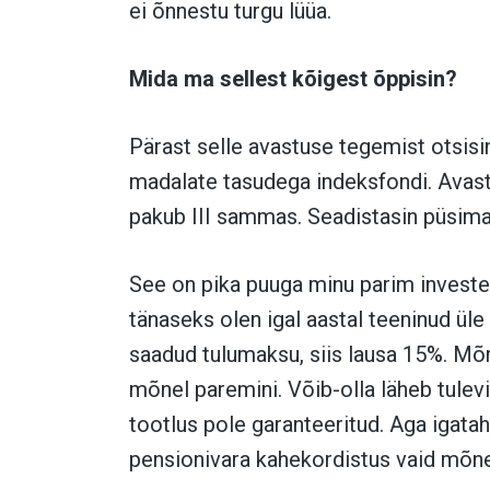
ei õnnestu turgu lüüa.
Mida ma sellest kõigest õppisin?
Pärast selle avastuse tegemist otsisi
madalate tasudega indeksfondi. Avast
pakub III sammas. Seadistasin püsima
See on pika puuga minu parim investee
tänaseks olen igal aastal teeninud üle
saadud tulumaksu, siis lausa 15%. Mõne
mõnel paremini. Võib-olla läheb tulev
tootlus pole garanteeritud. Aga igata
pensionivara kahekordistus vaid mõn