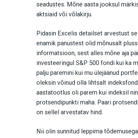
seadustes. Mõne aasta jooksul märkis
aktsiaid või võlakirju.
Pidasin Excelis detailset arvestust sel
enamik panustest olid mõnusalt plussis
informatsioon, sest alles mõne aja pär
investeeringul S&P 500 fondi kui ka mu 
palju paremini kui mu ülejäänud portfell
oleksin võinud olla lihtsalt indeksfon
aastatootlus oli parem kui indeksil ni
protsendipunkti maha. Paari protsendi
on sellel arvestatav hind.
Nii olin sunnitud leppima tõdemusega,