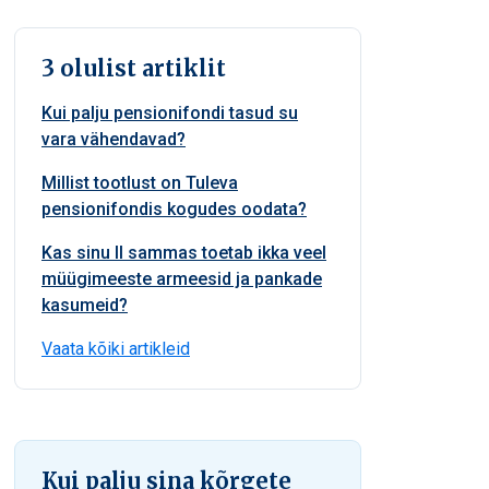
3 olulist artiklit
Kui palju pensionifondi tasud su
vara vähendavad?
Millist tootlust on Tuleva
pensionifondis kogudes oodata?
Kas sinu II sammas toetab ikka veel
müügimeeste armeesid ja pankade
kasumeid?
Vaata kõiki artikleid
Kui palju sina kõrgete