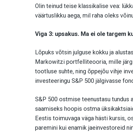
Olin teinud teise klassikalise vea: lük
väärtuslikku aega, mil raha oleks võin
Viga 3: upsakus. Ma ei ole targem ku
Lõpuks võtsin julguse kokku ja alustas
Markowitzi portfelliteooria, mille järg
tootluse suhte, ning õppejõu vihje inv
investeeringu S&P 500 jälgivasse fond
S&P 500 ostmise teenustasu tundus ag
saamiseks hoopis ostma üksikaktsiaid 
Eestis toimuvaga väga hästi kursis, 
paremini kui enamik jaeinvestoreid ni