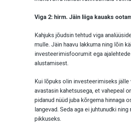
Viga 2: hirm. Jäin liiga kauaks oota
Kahjuks jõudsin tehtud viga analüüside
mulle. Jäin haavu lakkuma ning lõin k
investeerimisfoorumit ega ajalehtede 
alustamisest.
Kui lõpuks olin investeerimiseks jälle
avastasin kahetsusega, et vahepeal on
pidanud nüüd juba kõrgema hinnaga os
langevad. Seda aga ei juhtunudki nin
pikkuseks.