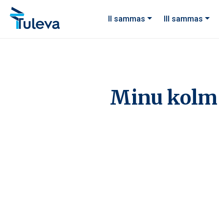
Liigu edasi sisu juurde
II sammas
III sammas
Minu kolm 