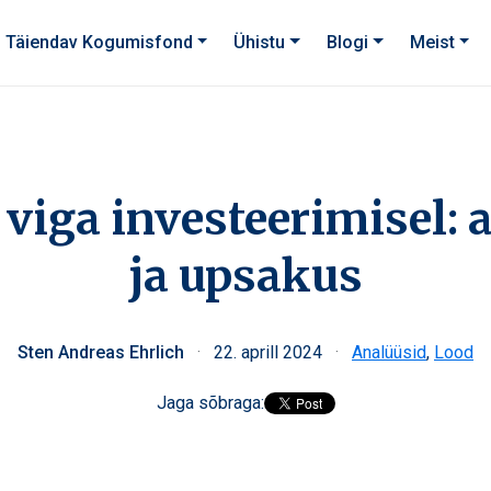
Täiendav Kogumisfond
Ühistu
Blogi
Meist
viga investeerimisel: 
ja upsakus
Sten Andreas Ehrlich
·
22. aprill 2024
·
Analüüsid
,
Lood
Jaga sõbraga: