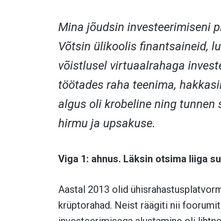
Mina jõudsin investeerimiseni p
Võtsin ülikoolis finantsaineid, l
võistlusel virtuaalrahaga invest
töötades raha teenima, hakkasin
algus oli krobeline ning tunnen 
hirmu ja upsakuse.
Viga 1: ahnus. Läksin otsima liiga su
Aastal 2013 olid ühisrahastusplatvo
krüptorahad. Neist räägiti nii foorumit
investeerimisega alustamine oli lihtne