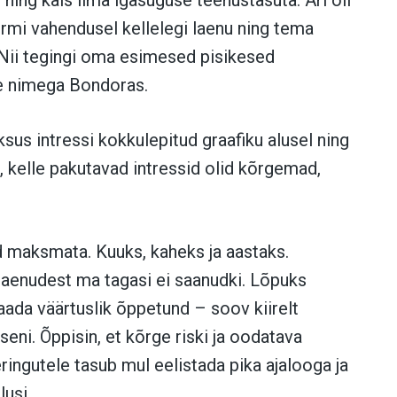
rmi vahendusel kellelegi laenu ning tema
 Nii tegingi oma esimesed pisikesed
se nimega Bondoras.
ksus intressi kokkulepitud graafiku alusel ning
, kelle pakutavad intressid olid kõrgemad,
.
id maksmata. Kuuks, kaheks ja aastaks.
laenudest ma tagasi ei saanudki. Lõpuks
aada väärtuslik õppetund – soov kiirelt
seni. Õppisin, et kõrge riski ja oodatava
ingutele tasub mul eelistada pika ajalooga ja
lusi.