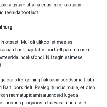
kasin alustamist aina edasi ning kaotasin
ud teenida tootlust.
i turg.
in otsast. Mul oli ülikoolist meeles
i annab hästi hajutatud portfell parema riski-
esteerida indeksfondi. Nii tegin esimese
i.
a päris kõrge ning hakkasin soodsamalt läbi
Balti börsidelt. Pealegi tundus mulle, et olen
oskan raamatupidamisaruandeid lugeda
ng juristina prognoosin tulevasi muutuseid