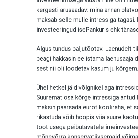
kergesti arusaadav: mina annan platvo
maksab selle mulle intressiga tagasi.
investeeringud isePankuris ehk täna
Algus tundus paljutõotav. Laenudelt ti
peagi hakkasin eelistama laenusaajaid
sest nii oli loodetav kasum ju kõrgem
Ühel hetkel jäid võlgnikel aga intress
Suuremat osa kõrge intressiga antud 
maksin paarsada eurot kooliraha, et s
rikastuda võib hoopis viia suure kaotu
tootlusega peibutavatele imeinvesteer
mõnevõrra konservatiivsemaid võima