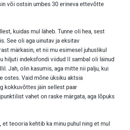
in või ostsin umbes 30 erineva ettevõtte
lest, kuidas mul läheb. Tunne oli hea, sest
. See oli aga uinutav ja eksitav
ast märkasin, et nii mu esimesel juhuslikul
hiljuti indeksfondi viidud II sambal oli läinud
il. Jah, olin kasumis, aga mitte nii palju, kui
de ostes. Vaid mõne üksiku aktsia
ng kokkuvõttes jäin sellest paar
punktilist vahet on raske märgata, aga lõpuks
 et teooria kehtib ka minu puhul ning et mul