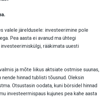
ma.
s valele järeldusele: investeerimine pole
äega. Pea aasta ei avanud ma ühtegi
investeerimiskülgi, rääkimata uuesti
 valmis ja mõte liikus aktsiate ostmise suunas,
 nende hinnad tublisti tõusnud. Oleksin
tma. Otsustasin oodata, kuni börsidel hinnad
g mu investeermispaus kujunes pea kahe aasta