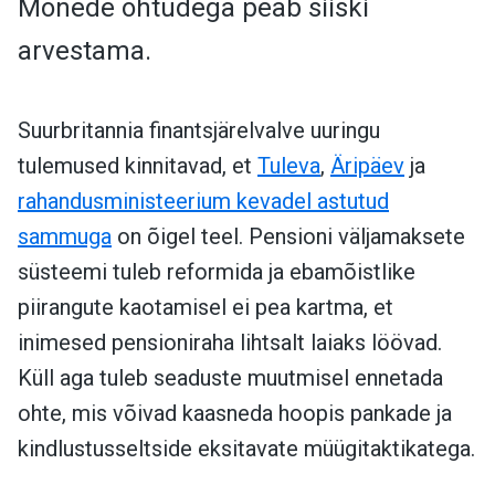
Mõnede ohtudega peab siiski
arvestama.
Suurbritannia finantsjärelvalve uuringu
tulemused kinnitavad, et
Tuleva
,
Äripäev
ja
rahandusministeerium kevadel astutud
sammuga
on õigel teel. Pensioni väljamaksete
süsteemi tuleb reformida ja ebamõistlike
piirangute kaotamisel ei pea kartma, et
inimesed pensioniraha lihtsalt laiaks löövad.
Küll aga tuleb seaduste muutmisel ennetada
ohte, mis võivad kaasneda hoopis pankade ja
kindlustusseltside eksitavate müügitaktikatega.