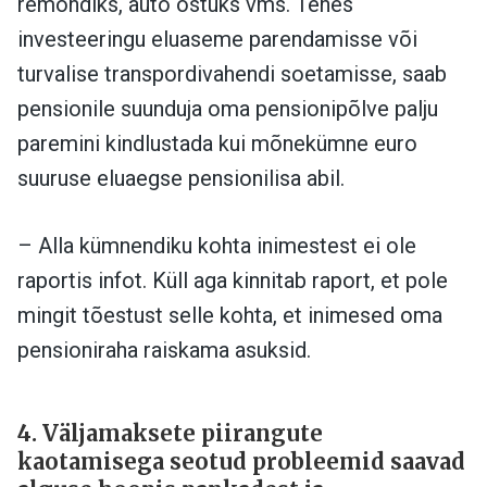
remondiks, auto ostuks vms. Tehes
investeeringu eluaseme parendamisse või
turvalise transpordivahendi soetamisse, saab
pensionile suunduja oma pensionipõlve palju
paremini kindlustada kui mõnekümne euro
suuruse eluaegse pensionilisa abil.
– Alla kümnendiku kohta inimestest ei ole
raportis infot. Küll aga kinnitab raport, et pole
mingit tõestust selle kohta, et inimesed oma
pensioniraha raiskama asuksid.
4. Väljamaksete piirangute
kaotamisega seotud probleemid saavad