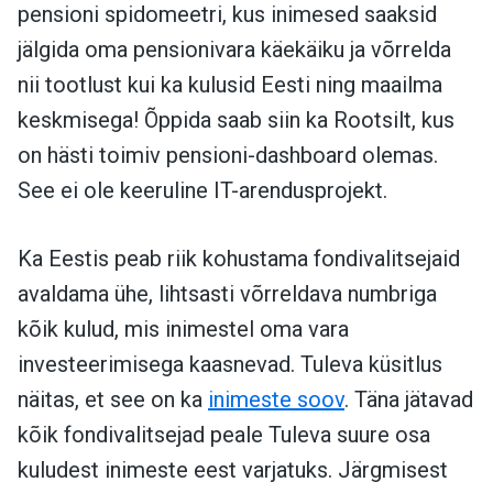
pensioni spidomeetri, kus inimesed saaksid
jälgida oma pensionivara käekäiku ja võrrelda
nii tootlust kui ka kulusid Eesti ning maailma
keskmisega! Õppida saab siin ka Rootsilt, kus
on hästi toimiv pensioni-dashboard olemas.
See ei ole keeruline IT-arendusprojekt.
Ka Eestis peab riik kohustama fondivalitsejaid
avaldama ühe, lihtsasti võrreldava numbriga
kõik kulud, mis inimestel oma vara
investeerimisega kaasnevad. Tuleva küsitlus
näitas, et see on ka
inimeste soov
. Täna jätavad
kõik fondivalitsejad peale Tuleva suure osa
kuludest inimeste eest varjatuks. Järgmisest