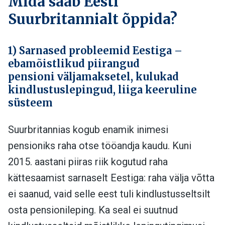
Mida saab Eesti
Suurbritannialt õppida?
1) Sarnased probleemid Eestiga –
ebamõistlikud piirangud
pensioni
väljamaksetel, kulukad
kindlustuslepingud, liiga keeruline
süsteem
Suurbritannias kogub enamik inimesi
pensioniks raha otse tööandja kaudu. Kuni
2015. aastani piiras riik kogutud raha
kättesaamist sarnaselt Eestiga: raha välja võtta
ei saanud, vaid selle eest tuli kindlustusseltsilt
osta pensionileping. Ka seal ei suutnud