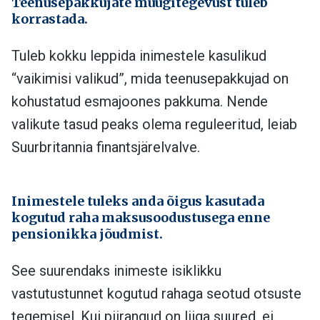
Teenusepakkujate müügitegevust tuleb
korrastada.
Tuleb kokku leppida inimestele kasulikud
“vaikimisi valikud”, mida teenusepakkujad on
kohustatud esmajoones pakkuma. Nende
valikute tasud peaks olema reguleeritud, leiab
Suurbritannia finantsjärelvalve.
Inimestele tuleks anda õigus kasutada
kogutud raha maksusoodustusega enne
pensionikka jõudmist.
See suurendaks inimeste isiklikku
vastutustunnet kogutud rahaga seotud otsuste
tegemisel. Kui piirangud on liiga suured, ei