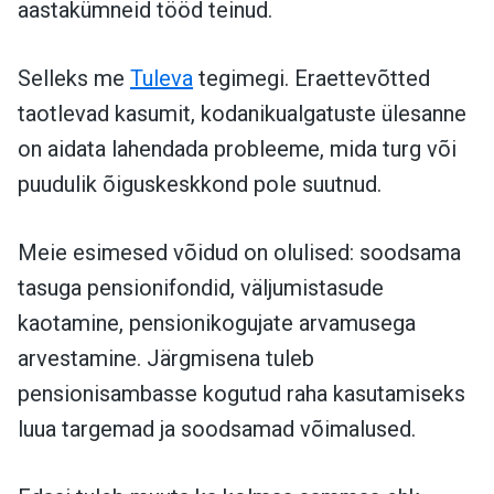
aastakümneid tööd teinud.
Selleks me
Tuleva
tegimegi. Eraettevõtted
taotlevad kasumit, kodanikualgatuste ülesanne
on aidata lahendada probleeme, mida turg või
puudulik õiguskeskkond pole suutnud.
Meie esimesed võidud on olulised: soodsama
tasuga pensionifondid, väljumistasude
kaotamine, pensionikogujate arvamusega
arvestamine. Järgmisena tuleb
pensionisambasse kogutud raha kasutamiseks
luua targemad ja soodsamad võimalused.