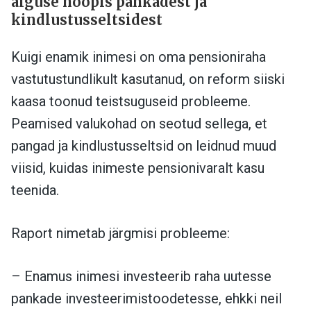
alguse hoopis pankadest ja
kindlustusseltsidest
Kuigi enamik inimesi on oma pensioniraha
vastutustundlikult kasutanud, on reform siiski
kaasa toonud teistsuguseid probleeme.
Peamised valukohad on seotud sellega, et
pangad ja kindlustusseltsid on leidnud muud
viisid, kuidas inimeste pensionivaralt kasu
teenida.
Raport nimetab järgmisi probleeme:
– Enamus inimesi investeerib raha uutesse
pankade investeerimistoodetesse, ehkki neil