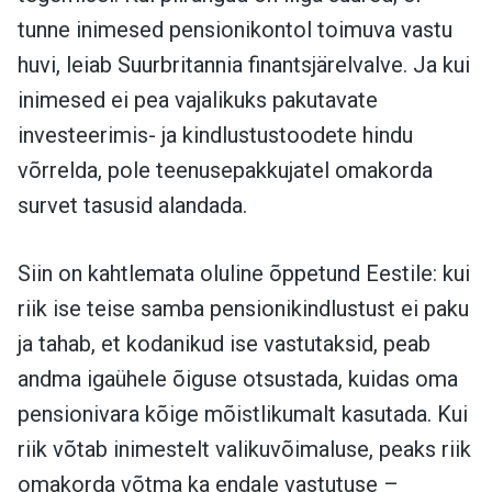
tunne inimesed pensionikontol toimuva vastu
huvi, leiab Suurbritannia finantsjärelvalve. Ja kui
inimesed ei pea vajalikuks pakutavate
investeerimis- ja kindlustustoodete hindu
võrrelda, pole teenusepakkujatel omakorda
survet tasusid alandada.
Siin on kahtlemata oluline õppetund Eestile: kui
riik ise teise samba pensionikindlustust ei paku
ja tahab, et kodanikud ise vastutaksid, peab
andma igaühele õiguse otsustada, kuidas oma
pensionivara kõige mõistlikumalt kasutada. Kui
riik võtab inimestelt valikuvõimaluse, peaks riik
omakorda võtma ka endale vastutuse –