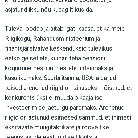
asjatundlikku nõu kusagilt küsida.
Tuleva loodab ja aitab igati kaasa, et ka meie
Riigikogu, Rahandusministeerium ja
finantsjärelvalve keskenduksid tulevikus
eelkõige sellele, kuidas teha pensioni
kogumine Eesti inimestele lihtsamaks ja
kasulikumaks. Suurbritannia, USA ja paljud
teised arenenud riigid on tänaseks mõistnud, et
konkurents üksi ei muuda pikaajalise
investeerimise jaeturgu paremaks. Arenenud
riigid on astunud esimesed sammud, et inimesi
eksitavate müügitaktikate ja röövellike
teenustasude eest jõuliselt kaitsta.