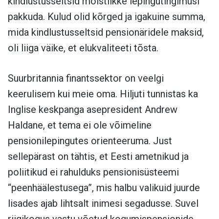
kindlustusseltsid mõistlikke lepingutingimusi
pakkuda. Kulud olid kõrged ja igakuine summa,
mida kindlustusseltsid pensionäridele maksid,
oli liiga väike, et elukvaliteeti tõsta.
Suurbritannia finantssektor on veelgi
keerulisem kui meie oma. Hiljuti tunnistas ka
Inglise keskpanga asepresident Andrew
Haldane, et tema ei ole võimeline
pensionilepingutes orienteeruma. Just
sellepärast on tähtis, et Eesti ametnikud ja
poliitikud ei rahulduks pensionisüsteemi
“peenhäälestusega”, mis halbu valikuid juurde
lisades ajab lihtsalt inimesi segadusse. Suvel
riigikogus vastu võetud kogumispensionide