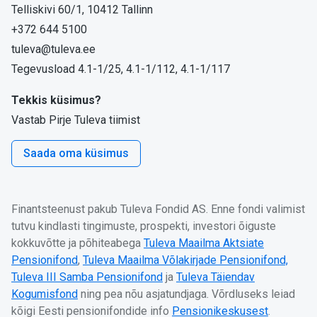
Telliskivi 60/1, 10412 Tallinn
+372 644 5100
tuleva@tuleva.ee
Tegevusload 4.1-1/25, 4.1-1/112, 4.1-1/117
Tekkis küsimus?
Vastab Pirje Tuleva tiimist
Saada oma küsimus
Finantsteenust pakub Tuleva Fondid AS. Enne fondi valimist
tutvu kindlasti tingimuste, prospekti, investori õiguste
kokkuvõtte ja põhiteabega
Tuleva Maailma Aktsiate
Pensionifond
,
Tuleva Maailma Võlakirjade Pensionifond,
Tuleva III Samba Pensionifond
ja
Tuleva Täiendav
Kogumisfond
ning pea nõu asjatundjaga. Võrdluseks leiad
kõigi Eesti pensionifondide info
Pensionikeskusest
.