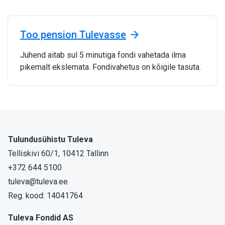
Too pension Tulevasse
Juhend aitab sul 5 minutiga fondi vahetada ilma
pikemalt ekslemata. Fondivahetus on kõigile tasuta.
Tulundusühistu Tuleva
Telliskivi 60/1, 10412 Tallinn
+372 644 5100
tuleva@tuleva.ee
Reg. kood: 14041764
Tuleva Fondid AS