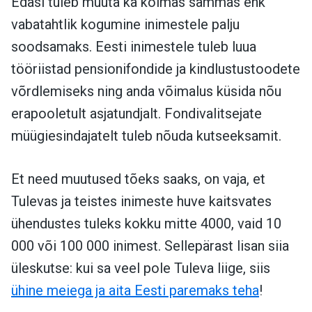
Edasi tuleb muuta ka kolmas sammas ehk
vabatahtlik kogumine inimestele palju
soodsamaks. Eesti inimestele tuleb luua
tööriistad pensionifondide ja kindlustustoodete
võrdlemiseks ning anda võimalus küsida nõu
erapooletult asjatundjalt. Fondivalitsejate
müügiesindajatelt tuleb nõuda kutseeksamit.
Et need muutused tõeks saaks, on vaja, et
Tulevas ja teistes inimeste huve kaitsvates
ühendustes tuleks kokku mitte 4000, vaid 10
000 või 100 000 inimest. Sellepärast lisan siia
üleskutse: kui sa veel pole Tuleva liige, siis
ühine meiega ja aita Eesti paremaks teha
!