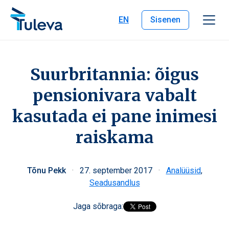
Liigu edasi sisu juurde
EN
Sisenen
Suurbritannia: õigus
pensionivara vabalt
kasutada ei pane inimesi
raiskama
Tõnu Pekk
·
27. september 2017
·
Analüüsid
,
Seadusandlus
Jaga sõbraga: