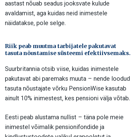
aastast nõuab seadus jooksvate kulude
avaldamist, aga kuidas neid inimestele
näidatakse, pole selge.
Riik peab muutma tarbijatele pakutavat
tasuta nõustamise süsteemi efektiivsemaks.
Suurbritannia otsib viise, kuidas inimestele
pakutavat abi paremaks muuta – nende loodud
tasuta nõustajate võrku PensionWise kasutab
ainult 10% inimestest, kes pensioni välja võtab.
Eesti peab alustama nullist – täna pole meie
inimestel võimalik pensionifondide ja
kindlustustoodete valikul erapooletut ja