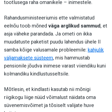
tootlusega raha omanikele – inimestele.
Rahandusministeeriumis ette valmistatud
eelnõu toob mõned
väga arglikud sammud
, et
asja väheke parandada. Ja ometi on ikka
muudatuste paketist puudu lahendus ühele II
samba kõige valusamale probleemile:
kahjulik
väljamaksete süsteem
, mis hammustab
pensionile jõudva inimese varast viiendiku kuni
kolmandiku kindlustusseltsile.
Mõtlesin, et kindlasti kasutab nii mõnigi
riigikogu liige nüüd võimalust näidata oma
süvenemisvõimet ja tõsiselt valijate huve