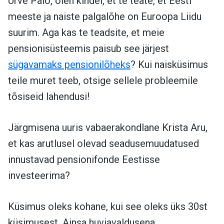
Urve Palo, olen kindel, et te teate, et Eesti
meeste ja naiste palgalõhe on Euroopa Liidu
suurim. Aga kas te teadsite, et meie
pensionisüsteemis paisub see järjest
sügavamaks pensionilõheks
? Kui naisküsimus
teile muret teeb, otsige sellele probleemile
tõsiseid lahendusi!
Järgmisena uuris vabaerakondlane Krista Aru,
et kas arutlusel olevad seadusemuudatused
innustavad pensionifonde Eestisse
investeerima?
Küsimus oleks kohane, kui see oleks üks 30st
küsimusest. Ainsa huviavaldusena