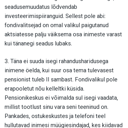
seadusemuudatus lõdvendab
investeerimispiiranguid. Sellest pole abi:
fondivalitsejad on omal valikul paigutanud
aktsiatesse palju väiksema osa inimeste varast
kui tänanegi seadus lubaks.
3. Täna ei suuda isegi rahandusharidusega
inimene öelda, kui suur osa tema tulevasest
pensionist tuleb II sambast. Fondivalikul pole
erapooletut nõu kelleltki küsida.
Pensionikeskus ei võimalda sul isegi vaadata,
millist tootlust sinu vara seni teeninud on.
Pankades, ostukeskustes ja telefoni teel
hullutavad inimesi müügiesindajad, kes kiidavad