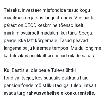
Teiseks, investeerimisfondide tasud kogu
maailmas on järsus langustrendis. Viie aasta
pärast on OECD keskmine tõenäoliselt
märkimisväärselt madalam kui täna. Seega:
pange ikka latt kõrgemale. Tasud peavad
langema palju kiiremas tempos! Muidu longime
ka tulevikus piinlikult arenenud riikide sabas.
Kui Eestis ei ole peale Tuleva ühtki
fondivalitsejat, kes suudaks pakkuda häid
pensionifonde mõistliku tasuga, tuleb lihtsalt
avada turg
rahvusvahelisele konkurentsile.