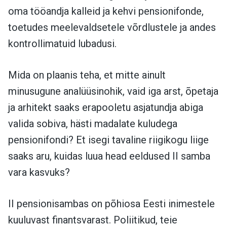
oma tööandja kalleid ja kehvi pensionifonde,
toetudes meelevaldsetele võrdlustele ja andes
kontrollimatuid lubadusi.
Mida on plaanis teha, et mitte ainult
minusugune analüüsinohik, vaid iga arst, õpetaja
ja arhitekt saaks erapooletu asjatundja abiga
valida sobiva, hästi madalate kuludega
pensionifondi? Et isegi tavaline riigikogu liige
saaks aru, kuidas luua head eeldused II samba
vara kasvuks?
II pensionisambas on põhiosa Eesti inimestele
kuuluvast finantsvarast. Poliitikud, teie