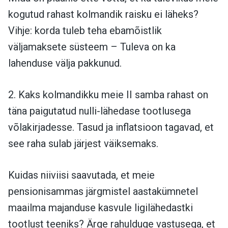
kogutud rahast kolmandik raisku ei läheks?
Vihje: korda tuleb teha ebamõistlik
väljamaksete süsteem – Tuleva on ka
lahenduse välja pakkunud.
2. Kaks kolmandikku meie II samba rahast on
täna paigutatud nulli-lähedase tootlusega
võlakirjadesse. Tasud ja inflatsioon tagavad, et
see raha sulab järjest väiksemaks.
Kuidas niiviisi saavutada, et meie
pensionisammas järgmistel aastakümnetel
maailma majanduse kasvule ligilähedastki
tootlust teeniks? Ärge rahulduge vastusega, et