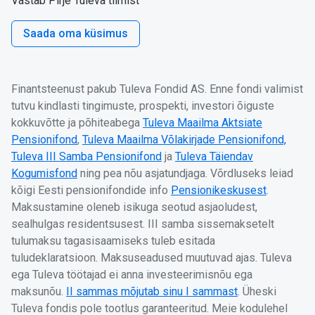
Vastab Pirje Tuleva tiimist
Saada oma küsimus
Finantsteenust pakub Tuleva Fondid AS. Enne fondi valimist
tutvu kindlasti tingimuste, prospekti, investori õiguste
kokkuvõtte ja põhiteabega
Tuleva Maailma Aktsiate
Pensionifond
,
Tuleva Maailma Võlakirjade Pensionifond,
Tuleva III Samba Pensionifond
ja
Tuleva Täiendav
Kogumisfond
ning pea nõu asjatundjaga. Võrdluseks leiad
kõigi Eesti pensionifondide info
Pensionikeskusest
.
Maksustamine oleneb isikuga seotud asjaoludest,
sealhulgas residentsusest. III samba sissemaksetelt
tulumaksu tagasisaamiseks tuleb esitada
tuludeklaratsioon. Maksuseadused muutuvad ajas. Tuleva
ega Tuleva töötajad ei anna investeerimisnõu ega
maksunõu.
II sammas mõjutab sinu I sammast
. Üheski
Tuleva fondis pole tootlus garanteeritud. Meie kodulehel