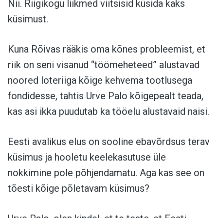
Nii. Riigikogu liikmed viitsisid küsida kaks
küsimust.
Kuna Rõivas rääkis oma kõnes probleemist, et
riik on seni visanud “töömeheteed” alustavad
noored loteriiga kõige kehvema tootlusega
fondidesse, tahtis Urve Palo kõigepealt teada,
kas asi ikka puudutab ka tööelu alustavaid naisi.
Eesti avalikus elus on sooline ebavõrdsus terav
küsimus ja hooletu keelekasutuse üle
nokkimine pole põhjendamatu. Aga kas see on
tõesti kõige põletavam küsimus?