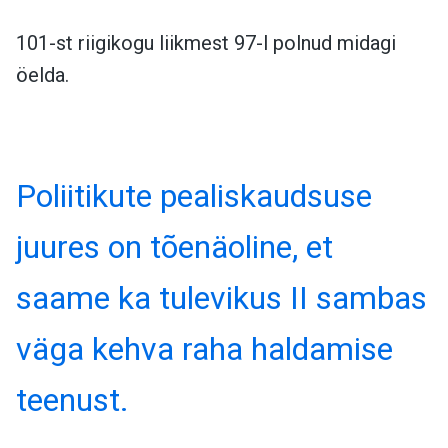
101-st riigikogu liikmest 97-l polnud midagi
öelda.
Poliitikute pealiskaudsuse
juures on tõenäoline, et
saame ka tulevikus II sambas
väga kehva raha haldamise
teenust.