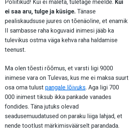
Poliitikud! Kui ei mäleta, tuletage meelde.
Kui
ei saa aru, tulge ja küsige.
Tänase
pealiskaudsuse juures on tõenäoline, et enamik
II sambasse raha koguvaid inimesi jääb ka
tulevikus ostma väga kehva raha haldamise
teenust.
Ma olen tõesti rõõmus, et varsti ligi 9000
inimese vara on Tulevas, kus me ei maksa suurt
osa oma tulust
pangale lõivuks
. Aga ligi 700
000 inimest tiksub ikka pankade vanades
fondides. Täna jutuks olevad
seadusemuudatused on paraku liiga lahjad, et
nende tootlust märkimisväärselt parandada.