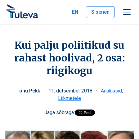
Liigu edasi sisu juurde
EN
Sisenen
Kui palju poliitikud su
rahast hoolivad, 2 osa:
riigikogu
Tõnu Pekk
·
11. detsember 2018
·
Analüüsid
,
Liikmetele
Jaga sõbraga: