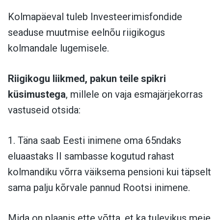
Kolmapäeval tuleb Investeerimisfondide
seaduse muutmise eelnõu riigikogus
kolmandale lugemisele.
Riigikogu liikmed, pakun teile spikri
küsimustega
, millele on vaja esmajärjekorras
vastuseid otsida:
1. Täna saab Eesti inimene oma 65ndaks
eluaastaks II sambasse kogutud rahast
kolmandiku võrra väiksema pensioni kui täpselt
sama palju kõrvale pannud Rootsi inimene.
Mida on plaanis ette võtta, et ka tulevikus meie