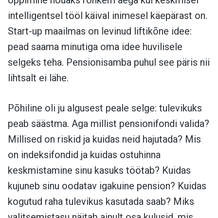
intelligentsel tööl käival inimesel käepärast on.
Start-up maailmas on levinud liftikõne idee:
pead saama minutiga oma idee huvilisele
selgeks teha. Pensionisamba puhul see päris nii
lihtsalt ei lähe.
Põhiline oli ju algusest peale selge: tulevikuks
peab säästma. Aga millist pensionifondi valida?
Millised on riskid ja kuidas neid hajutada? Mis
on indeksifondid ja kuidas ostuhinna
keskmistamine sinu kasuks töötab? Kuidas
kujuneb sinu oodatav igakuine pension? Kuidas
kogutud raha tulevikus kasutada saab? Miks
valitsemistasu näitab ainult osa kulusid, mis