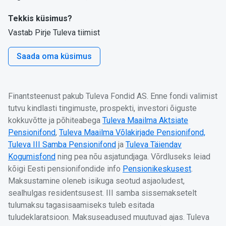
Tekkis küsimus?
Vastab Pirje Tuleva tiimist
Saada oma küsimus
Finantsteenust pakub Tuleva Fondid AS. Enne fondi valimist
tutvu kindlasti tingimuste, prospekti, investori õiguste
kokkuvõtte ja põhiteabega
Tuleva Maailma Aktsiate
Pensionifond
,
Tuleva Maailma Võlakirjade Pensionifond,
Tuleva III Samba Pensionifond
ja
Tuleva Täiendav
Kogumisfond
ning pea nõu asjatundjaga. Võrdluseks leiad
kõigi Eesti pensionifondide info
Pensionikeskusest
.
Maksustamine oleneb isikuga seotud asjaoludest,
sealhulgas residentsusest. III samba sissemaksetelt
tulumaksu tagasisaamiseks tuleb esitada
tuludeklaratsioon. Maksuseadused muutuvad ajas. Tuleva