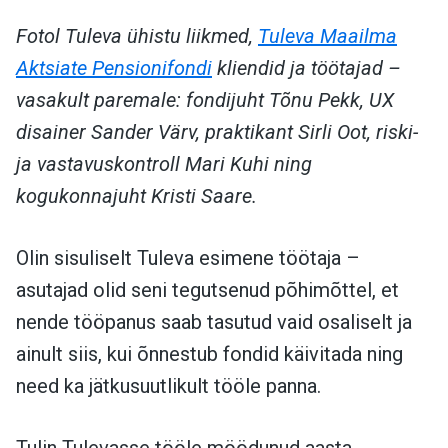
Fotol Tuleva ühistu liikmed,
Tuleva Maailma
Aktsiate Pensionifondi
kliendid ja töötajad –
vasakult paremale: fondijuht Tõnu Pekk, UX
disainer Sander Värv, praktikant Sirli Oot, riski-
ja vastavuskontroll Mari Kuhi ning
kogukonnajuht Kristi Saare.
Olin sisuliselt Tuleva esimene töötaja –
asutajad olid seni tegutsenud põhimõttel, et
nende tööpanus saab tasutud vaid osaliselt ja
ainult siis, kui õnnestub fondid käivitada ning
need ka jätkusuutlikult tööle panna.
Tulin Tulevasse tööle möödunud aasta