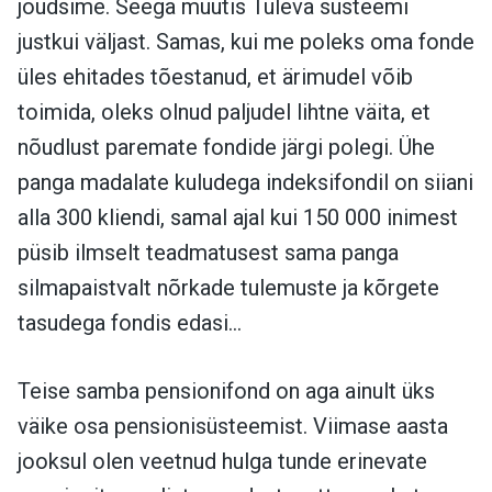
jõudsime. Seega muutis Tuleva süsteemi
justkui väljast. Samas, kui me poleks oma fonde
üles ehitades tõestanud, et ärimudel võib
toimida, oleks olnud paljudel lihtne väita, et
nõudlust paremate fondide järgi polegi. Ühe
panga madalate kuludega indeksifondil on siiani
alla 300 kliendi, samal ajal kui 150 000 inimest
püsib ilmselt teadmatusest sama panga
silmapaistvalt nõrkade tulemuste ja kõrgete
tasudega fondis edasi…
Teise samba pensionifond on aga ainult üks
väike osa pensionisüsteemist. Viimase aasta
jooksul olen veetnud hulga tunde erinevate