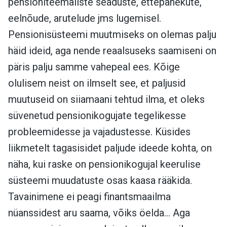
pensioniteemaliste seaduste, ettepanekute,
eelnõude, arutelude jms lugemisel.
Pensionisüsteemi muutmiseks on olemas palju
häid ideid, aga nende reaalsuseks saamiseni on
päris palju samme vahepeal ees. Kõige
olulisem neist on ilmselt see, et paljusid
muutuseid on siiamaani tehtud ilma, et oleks
süvenetud pensionikogujate tegelikesse
probleemidesse ja vajadustesse. Küsides
liikmetelt tagasisidet paljude ideede kohta, on
näha, kui raske on pensionikogujal keerulise
süsteemi muudatuste osas kaasa rääkida.
Tavainimene ei peagi finantsmaailma
nüanssidest aru saama, võiks öelda… Aga