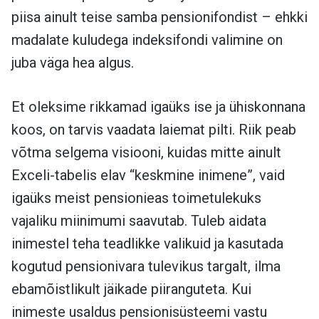
piisa ainult teise samba pensionifondist – ehkki
madalate kuludega indeksifondi valimine on
juba väga hea algus.
Et oleksime rikkamad igaüks ise ja ühiskonnana
koos, on tarvis vaadata laiemat pilti. Riik peab
võtma selgema visiooni, kuidas mitte ainult
Exceli-tabelis elav “keskmine inimene”, vaid
igaüks meist pensionieas toimetulekuks
vajaliku miinimumi saavutab. Tuleb aidata
inimestel teha teadlikke valikuid ja kasutada
kogutud pensionivara tulevikus targalt, ilma
ebamõistlikult jäikade piiranguteta. Kui
inimeste usaldus pensionisüsteemi vastu