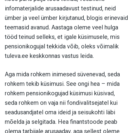
infomaterjalide arusaadavust testinud, neid
ümber ja veel ümber kirjutanud, blogis erinevaid
teemasid avanud. Aastaga oleme veel hulga
tööd teinud selleks, et igale küsimusele, mis
pensionikogujal tekkida võib, oleks võimalik
tuleva.ee keskkonnas vastus leida.
Aga mida rohkem inimesed süvenevad, seda
rohkem tekib küsimusi. See ongi hea – mida
rohkem pensionikogujad küsimusi küsivad,
seda rohkem on vaja nii fondivalitsejatel kui
seadusandjatel oma ideid ja seisukohti läbi
mõelda ja selgitada. Hea finantstoode peab
olema tarbijale arusaadav, aga sellest oleme