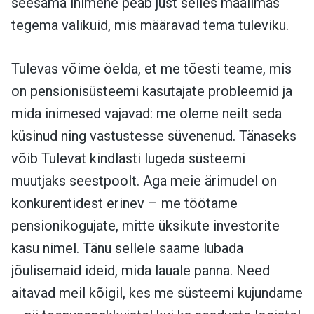
seesama inimene peab just selles maailmas
tegema valikuid, mis määravad tema tuleviku.
Tulevas võime öelda, et me tõesti teame, mis
on pensionisüsteemi kasutajate probleemid ja
mida inimesed vajavad: me oleme neilt seda
küsinud ning vastustesse süvenenud. Tänaseks
võib Tulevat kindlasti lugeda süsteemi
muutjaks seestpoolt. Aga meie ärimudel on
konkurentidest erinev – me töötame
pensionikogujate, mitte üksikute investorite
kasu nimel. Tänu sellele saame lubada
jõulisemaid ideid, mida lauale panna. Need
aitavad meil kõigil, kes me süsteemi kujundame