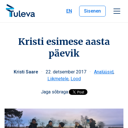
Liigu edasi sisu juurde
EN
Sisenen
Kristi esimese aasta
päevik
Kristi Saare
·
22. detsember 2017
·
Analüüsid
,
Liikmetele
,
Lood
Jaga sõbraga: