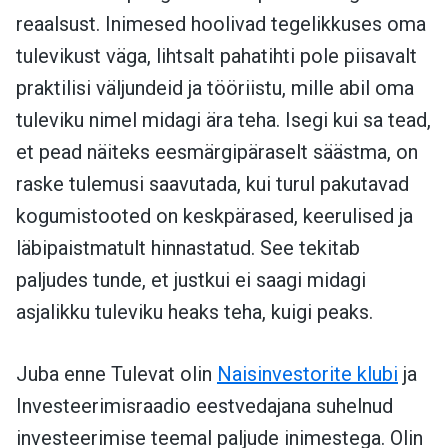
reaalsust. Inimesed hoolivad tegelikkuses oma
tulevikust väga, lihtsalt pahatihti pole piisavalt
praktilisi väljundeid ja tööriistu, mille abil oma
tuleviku nimel midagi ära teha. Isegi kui sa tead,
et pead näiteks eesmärgipäraselt säästma, on
raske tulemusi saavutada, kui turul pakutavad
kogumistooted on keskpärased, keerulised ja
läbipaistmatult hinnastatud. See tekitab
paljudes tunde, et justkui ei saagi midagi
asjalikku tuleviku heaks teha, kuigi peaks.
Juba enne Tulevat olin
Naisinvestorite klubi
ja
Investeerimisraadio eestvedajana suhelnud
investeerimise teemal paljude inimestega. Olin