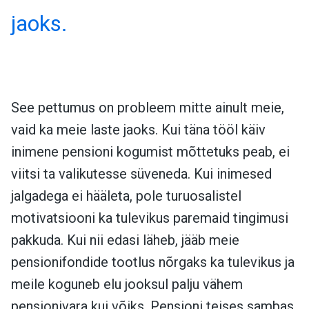
jaoks.
See pettumus on probleem mitte ainult meie,
vaid ka meie laste jaoks. Kui täna tööl käiv
inimene pensioni kogumist mõttetuks peab, ei
viitsi ta valikutesse süveneda. Kui inimesed
jalgadega ei hääleta, pole turuosalistel
motivatsiooni ka tulevikus paremaid tingimusi
pakkuda. Kui nii edasi läheb, jääb meie
pensionifondide tootlus nõrgaks ka tulevikus ja
meile koguneb elu jooksul palju vähem
pensionivara kui võiks. Pensioni teises sambas