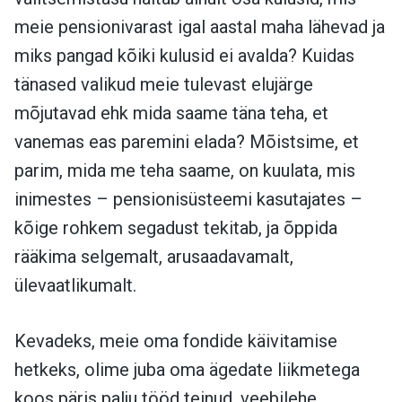
meie pensionivarast igal aastal maha lähevad ja
miks pangad kõiki kulusid ei avalda? Kuidas
tänased valikud meie tulevast elujärge
mõjutavad ehk mida saame täna teha, et
vanemas eas paremini elada? Mõistsime, et
parim, mida me teha saame, on kuulata, mis
inimestes – pensionisüsteemi kasutajates –
kõige rohkem segadust tekitab, ja õppida
rääkima selgemalt, arusaadavamalt,
ülevaatlikumalt.
Kevadeks, meie oma fondide käivitamise
hetkeks, olime juba oma ägedate liikmetega
koos päris palju tööd teinud, veebilehe