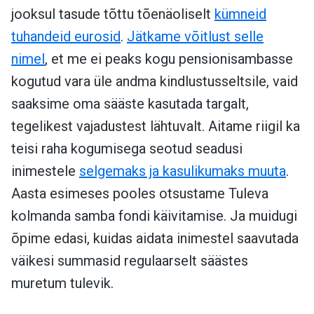
jooksul tasude tõttu tõenäoliselt
kümneid
tuhandeid eurosid
.
Jätkame võitlust selle
nimel
, et me ei peaks kogu pensionisambasse
kogutud vara üle andma kindlustusseltsile, vaid
saaksime oma sääste kasutada targalt,
tegelikest vajadustest lähtuvalt. Aitame riigil ka
teisi raha kogumisega seotud seadusi
inimestele
selgemaks ja kasulikumaks muuta
.
Aasta esimeses pooles otsustame Tuleva
kolmanda samba fondi käivitamise. Ja muidugi
õpime edasi, kuidas aidata inimestel saavutada
väikesi summasid regulaarselt säästes
muretum tulevik.