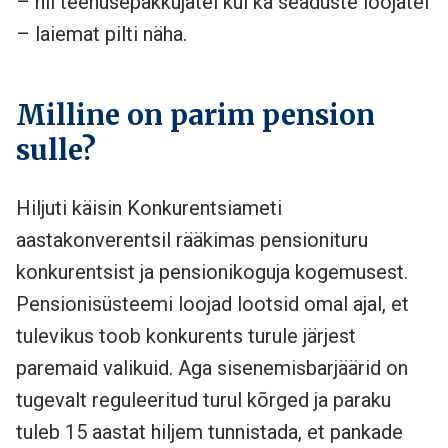
– nii teenusepakkujatel kui ka seaduste loojatel
– laiemat pilti näha.
Milline on parim pension
sulle?
Hiljuti käisin Konkurentsiameti
aastakonverentsil rääkimas pensionituru
konkurentsist ja pensionikoguja kogemusest.
Pensionisüsteemi loojad lootsid omal ajal, et
tulevikus toob konkurents turule järjest
paremaid valikuid. Aga sisenemisbarjäärid on
tugevalt reguleeritud turul kõrged ja paraku
tuleb 15 aastat hiljem tunnistada, et pankade