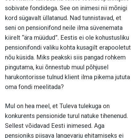
sobivate fondidega. See on inimesi nii mõnigi
kord sügavalt üllatanud. Nad tunnistavad, et
seni on pensionifond neile ilma süvenemata
kiirelt “ära müüdud”. Eestis ei ole kohustusliku
pensionifondi valiku kohta kusagilt erapooletut
nõu küsida. Miks peakski siis pangad rohkem
pingutama, kui õnnestub muul põhjusel
harukontorisse tulnud klient ilma pikema jututa
oma fondi meelitada?
Mul on hea meel, et Tuleva tulekuga on
konkurents pensionide turul natuke tihenenud.
Sellest võidavad Eesti inimesed. Aga
pensioniks piisava langevarju ehitamiseks ei