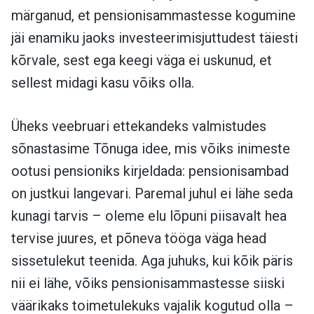
märganud, et pensionisammastesse kogumine
jäi enamiku jaoks investeerimisjuttudest täiesti
kõrvale, sest ega keegi väga ei uskunud, et
sellest midagi kasu võiks olla.
Üheks veebruari ettekandeks valmistudes
sõnastasime Tõnuga idee, mis võiks inimeste
ootusi pensioniks kirjeldada: pensionisambad
on justkui langevari. Paremal juhul ei lähe seda
kunagi tarvis – oleme elu lõpuni piisavalt hea
tervise juures, et põneva tööga väga head
sissetulekut teenida. Aga juhuks, kui kõik päris
nii ei lähe, võiks pensionisammastesse siiski
väärikaks toimetulekuks vajalik kogutud olla –