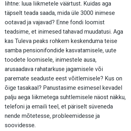
lihtne: luua liikmetele väärtust. Kuidas aga
täpselt teada saada, mida üle 3000 inimese
ootavad ja vajavad? Enne fondi loomist
teadsime, et inimesed tahavad muudatusi. Aga
kas Tuleva peaks rohkem keskenduma teise
samba pensionifondide kasvatamisele, uute
toodete loomisele, inimestele ausa,
arusaadava rahatarkuse jagamisele või
paremate seaduste eest võitlemisele? Kus on
õige tasakaal? Panustasime esimesel kevadel
palju aega liikmetega suhtlemisele näost näkku,
telefoni ja emaili teel, et päriselt süveneda
nende mõtetesse, probleemidesse ja
soovidesse.