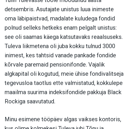
detsembris. Asutajate unistus luua inimeste
oma läbipaistvad, madalate kuludega fondid
polnud selleks hetkeks enam pelgalt unistus:
see oli saamas käega katsutavaks reaalsuseks.
Tuleva liikmetena oli juba kokku tulnud 3000
inimest, kes tahtsid vanade pankade fondide
kõrvale paremaid pensionifonde. Vajalik
algkapital oli kogutud, meie ühise fondivalitseja
tegevusloa taotlus ette valmistatud, kokkulepe
maailma suurima indeksifondide pakkuja Black
Rockiga saavutatud.
Minu esimene tööpäev algas vaikses kontoris,
kus olime kolmekesi Tuleva juhi Tõnu ja