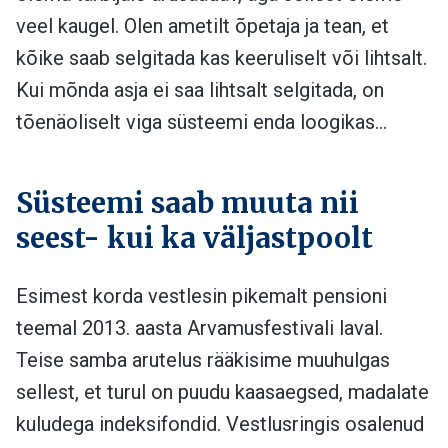
veel kaugel. Olen ametilt õpetaja ja tean, et
kõike saab selgitada kas keeruliselt või lihtsalt.
Kui mõnda asja ei saa lihtsalt selgitada, on
tõenäoliselt viga süsteemi enda loogikas…
Süsteemi saab muuta nii
seest- kui ka väljastpoolt
Esimest korda vestlesin pikemalt pensioni
teemal 2013. aasta Arvamusfestivali laval.
Teise samba arutelus rääkisime muuhulgas
sellest, et turul on puudu kaasaegsed, madalate
kuludega indeksifondid. Vestlusringis osalenud