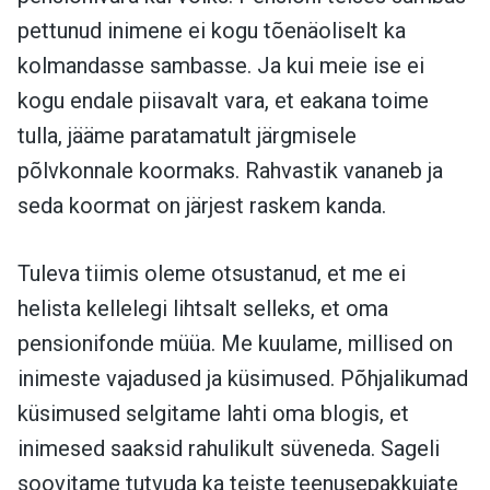
pettunud inimene ei kogu tõenäoliselt ka
kolmandasse sambasse. Ja kui meie ise ei
kogu endale piisavalt vara, et eakana toime
tulla, jääme paratamatult järgmisele
põlvkonnale koormaks. Rahvastik vananeb ja
seda koormat on järjest raskem kanda.
Tuleva tiimis oleme otsustanud, et me ei
helista kellelegi lihtsalt selleks, et oma
pensionifonde müüa. Me kuulame, millised on
inimeste vajadused ja küsimused. Põhjalikumad
küsimused selgitame lahti oma blogis, et
inimesed saaksid rahulikult süveneda. Sageli
soovitame tutvuda ka teiste teenusepakkujate