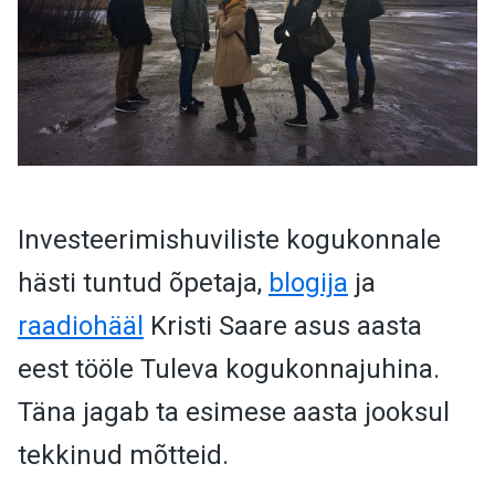
Investeerimishuviliste kogukonnale
hästi tuntud õpetaja,
blogija
ja
raadiohääl
Kristi Saare asus aasta
eest tööle Tuleva kogukonnajuhina.
Täna jagab ta esimese aasta jooksul
tekkinud mõtteid.