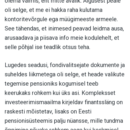
olema valmis, ent mitte avalik. Algusest peale
oli selge, et me ei hakka raha kulutama
kontoritevõrgule ega müügimeeste armeele.
See tähendas, et inimesed peavad leidma ausa,
arusaadava ja piisava info meie kodulehelt, et
selle põhjal ise teadlik otsus teha.
Lugedes seadusi, fondivalitsejate dokumente ja
suheldes liikmetega oli selge, et heade valikute
tegemise pensioniks kogumisel teeb
keerukaks rohkem kui üks asi. Kompleksset
investeerimismaailma kirjeldav finantssläng on
raskesti mõistetav, lisaks on Eesti
pensionisüsteemis palju nüansse, mille tundma
õppimine nõuaks rohkem aega kui keskmisel