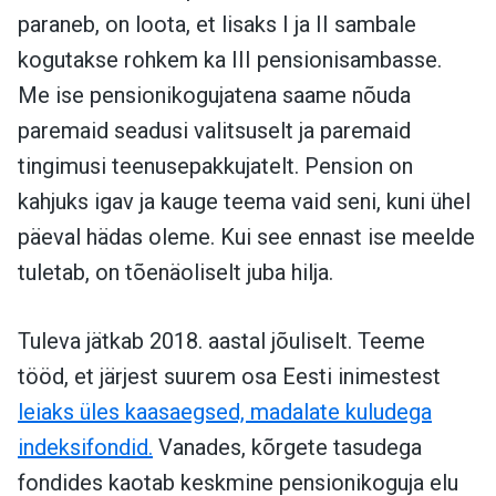
paraneb, on loota, et lisaks I ja II sambale
kogutakse rohkem ka III pensionisambasse.
Me ise pensionikogujatena saame nõuda
paremaid seadusi valitsuselt ja paremaid
tingimusi teenusepakkujatelt. Pension on
kahjuks igav ja kauge teema vaid seni, kuni ühel
päeval hädas oleme. Kui see ennast ise meelde
tuletab, on tõenäoliselt juba hilja.
Tuleva jätkab 2018. aastal jõuliselt. Teeme
tööd, et järjest suurem osa Eesti inimestest
leiaks üles kaasaegsed, madalate kuludega
indeksifondid.
Vanades, kõrgete tasudega
fondides kaotab keskmine pensionikoguja elu