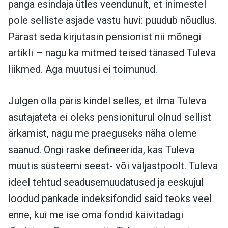
panga esindaja ütles veendunult, et inimestel
pole selliste asjade vastu huvi: puudub nõudlus.
Pärast seda kirjutasin pensionist nii mõnegi
artikli – nagu ka mitmed teised tänased Tuleva
liikmed. Aga muutusi ei toimunud.
Julgen olla päris kindel selles, et ilma Tuleva
asutajateta ei oleks pensioniturul olnud sellist
ärkamist, nagu me praeguseks näha oleme
saanud. Ongi raske defineerida, kas Tuleva
muutis süsteemi seest- või väljastpoolt. Tuleva
ideel tehtud seadusemuudatused ja eeskujul
loodud pankade indeksifondid said teoks veel
enne, kui me ise oma fondid käivitadagi