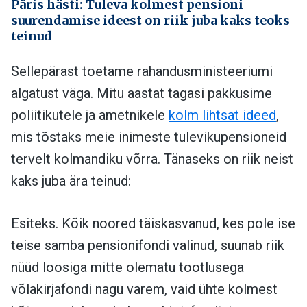
Päris hästi: Tuleva kolmest pensioni
suurendamise ideest on riik juba kaks teoks
teinud
Sellepärast toetame rahandusministeeriumi
algatust väga. Mitu aastat tagasi pakkusime
poliitikutele ja ametnikele
kolm lihtsat ideed
,
mis tõstaks meie inimeste tulevikupensioneid
tervelt kolmandiku võrra. Tänaseks on riik neist
kaks juba ära teinud:
Esiteks. Kõik noored täiskasvanud, kes pole ise
teise samba pensionifondi valinud, suunab riik
nüüd loosiga mitte olematu tootlusega
võlakirjafondi nagu varem, vaid ühte kolmest