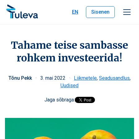
Liigu edasi sisu juurde
EN
Sisenen
Tahame teise sambasse
rohkem investeerida!
Tõnu Pekk
·
3. mai 2022
·
Liikmetele
,
Seadusandlus
,
Uudised
Jaga sõbraga: