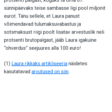
protsenti palgast, koguks ta oma 67.
sünnipäevaks teise sambasse ligi pool miljonit
eurot. Tänu sellele, et Laura panust
võimendavad tulumaksuvabastus ja
sotsmaksust riigi poolt lisatav arvestuslik neli
protsenti brutopalgast, jääb Laura igakuine
“ohverdus” seejuures alla 100 euro!
(1)
Laura rikkaks artikliseeria
näidetes
kasutatavad
arvutused on siin
.