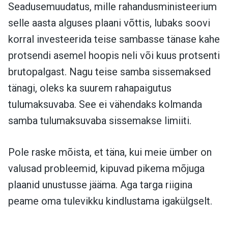
Seadusemuudatus, mille rahandusministeerium
selle aasta alguses plaani võttis, lubaks soovi
korral investeerida teise sambasse tänase kahe
protsendi asemel hoopis neli või kuus protsenti
brutopalgast. Nagu teise samba sissemaksed
tänagi, oleks ka suurem rahapaigutus
tulumaksuvaba. See ei vähendaks kolmanda
samba tulumaksuvaba sissemakse limiiti.
Pole raske mõista, et täna, kui meie ümber on
valusad probleemid, kipuvad pikema mõjuga
plaanid unustusse jääma. Aga targa riigina
peame oma tulevikku kindlustama igakülgselt.