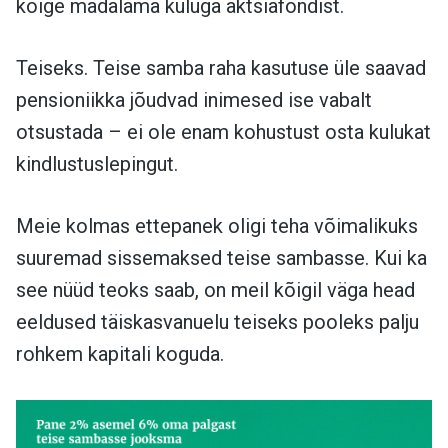
kõige madalama kuluga aktsiafondist.
Teiseks. Teise samba raha kasutuse üle saavad
pensioniikka jõudvad inimesed ise vabalt
otsustada – ei ole enam kohustust osta kulukat
kindlustuslepingut.
Meie kolmas ettepanek oligi teha võimalikuks
suuremad sissemaksed teise sambasse. Kui ka
see nüüd teoks saab, on meil kõigil väga head
eeldused täiskasvanuelu teiseks pooleks palju
rohkem kapitali koguda.