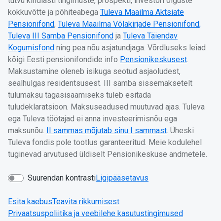
tutvu kindlasti tingimuste, prospekti, investori õiguste
kokkuvõtte ja põhiteabega
Tuleva Maailma Aktsiate
Pensionifond
,
Tuleva Maailma Võlakirjade Pensionifond,
Tuleva III Samba Pensionifond
ja
Tuleva Täiendav
Kogumisfond
ning pea nõu asjatundjaga. Võrdluseks leiad
kõigi Eesti pensionifondide info
Pensionikeskusest
.
Maksustamine oleneb isikuga seotud asjaoludest,
sealhulgas residentsusest. III samba sissemaksetelt
tulumaksu tagasisaamiseks tuleb esitada
tuludeklaratsioon. Maksuseadused muutuvad ajas. Tuleva
ega Tuleva töötajad ei anna investeerimisnõu ega
maksunõu.
II sammas mõjutab sinu I sammast
. Üheski
Tuleva fondis pole tootlus garanteeritud. Meie kodulehel
tuginevad arvutused üldiselt Pensionikeskuse andmetele.
Suurendan kontrasti
Ligipääsetavus
Esita kaebus
Teavita rikkumisest
Privaatsuspoliitika ja veebilehe kasutustingimused