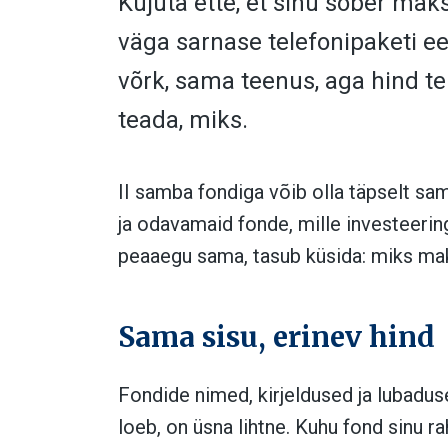
Kujuta ette, et sinu sõber mak
väga sarnase telefonipaketi 
võrk, sama teenus, aga hind te
teada, miks.
II samba fondiga võib olla täpselt sa
ja odavamaid fonde, mille investeering
peaaegu sama, tasub küsida: miks m
Sama sisu, erinev hind
Fondide nimed, kirjeldused ja lubadus
loeb, on üsna lihtne. Kuhu fond sinu ra