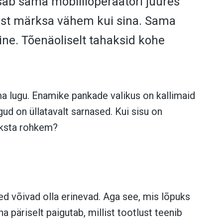
sab sama mobiilioperaatori juures
eest märksa vähem kui sina. Sama
ine. Tõenäoliselt tahaksid kohe
ma lugu. Enamike pankade valikus on kallimaid
ud on üllatavalt sarnased. Kui sisu on
aksta rohkem?
ed võivad olla erinevad. Aga see, mis lõpuks
ha päriselt paigutab, millist tootlust teenib