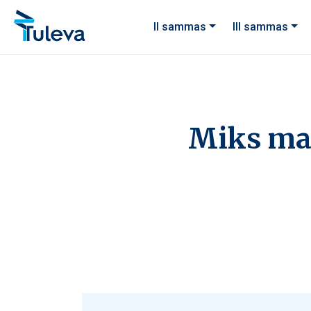
Liigu edasi sisu juurde
II sammas
III sammas
Miks mak