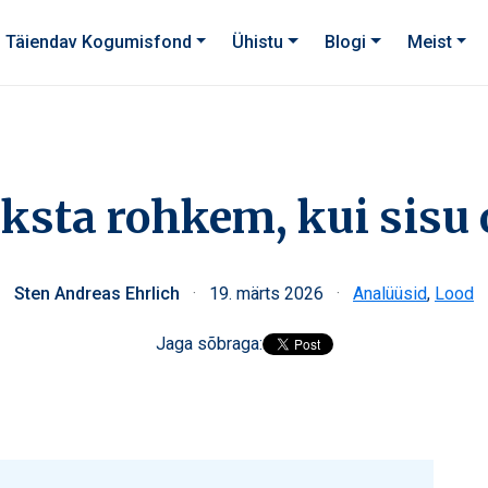
Täiendav Kogumisfond
Ühistu
Blogi
Meist
sta rohkem, kui sisu
Sten Andreas Ehrlich
·
19. märts 2026
·
Analüüsid
,
Lood
Jaga sõbraga: