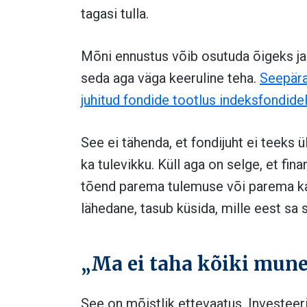
tagasi tulla.
Mõni ennustus võib osutuda õigeks ja 
seda aga väga keeruline teha.
Seepära
juhitud fondide tootlus indeksfondidel
See ei tähenda, et fondijuht ei teeks 
ka tulevikku. Küll aga on selge, et f
tõend parema tulemuse või parema kait
lähedane, tasub küsida, mille eest sa
„Ma ei taha kõiki mune
See on mõistlik ettevaatus. Investeer