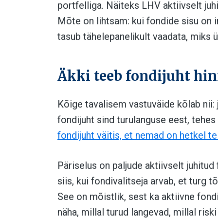
portfelliga. Näiteks LHV aktiivselt juh
Mõte on lihtsam: kui fondide sisu on in
tasub tähelepanelikult vaadata, miks 
Äkki teeb fondijuht hi
Kõige tavalisem vastuväide kõlab nii: j
fondijuht sind turulanguse eest, tehes
fondijuht väitis, et nemad on hetkel te
Päriselus on paljude aktiivselt juhitud
siis, kui fondivalitseja arvab, et turg t
See on mõistlik, sest ka aktiivne fondi
näha, millal turud langevad, millal risk