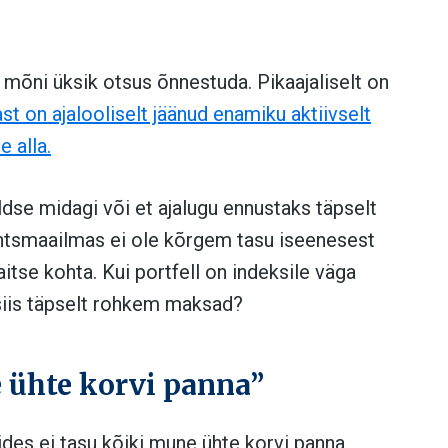
mõni üksik otsus õnnestuda. Pikaajaliselt on
st on ajalooliselt jäänud enamiku aktiivselt
e alla.
üldse midagi või et ajalugu ennustaks täpselt
inantsmaailmas ei ole kõrgem tasu iseenesest
se kohta. Kui portfell on indeksile väga
 siis täpselt rohkem maksad?
 ühte korvi panna”
ides ei tasu kõiki mune ühte korvi panna.