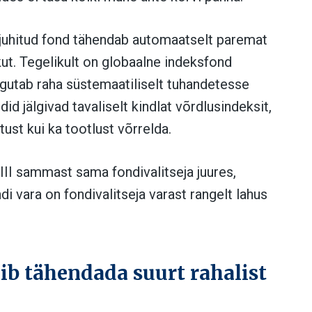
t juhitud fond tähendab automaatselt paremat
kut. Tegelikult on globaalne indeksfond
paigutab raha süstemaatiliselt tuhandetesse
d jälgivad tavaliselt kindlat võrdlusindeksit,
atust kui ka tootlust võrrelda.
a III sammast sama fondivalitseja juures,
i vara on fondivalitseja varast rangelt lahus
ib tähendada suurt rahalist