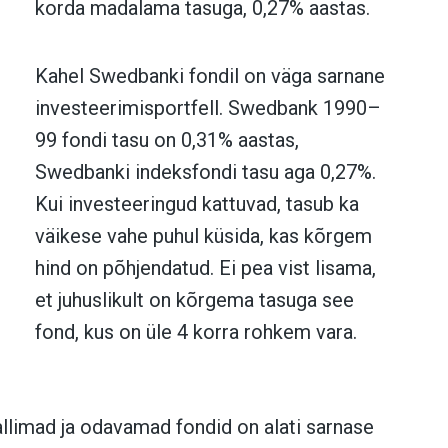
korda madalama tasuga, 0,27% aastas.
Kahel Swedbanki fondil on väga sarnane
investeerimisportfell. Swedbank 1990–
99 fondi tasu on 0,31% aastas,
Swedbanki indeksfondi tasu aga 0,27%.
Kui investeeringud kattuvad, tasub ka
väikese vahe puhul küsida, kas kõrgem
hind on põhjendatud. Ei pea vist lisama,
et juhuslikult on kõrgema tasuga see
fond, kus on üle 4 korra rohkem vara.
allimad ja odavamad fondid on alati sarnase