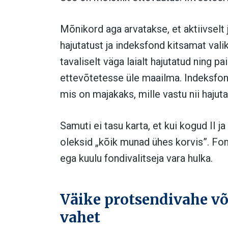
Mõnikord aga arvatakse, et aktiivsel
hajutatust ja indeksfond kitsamat vali
tavaliselt väga laialt hajutatud ning 
ettevõtetesse üle maailma. Indeksfondi
mis on majakaks, mille vastu nii hajut
Samuti ei tasu karta, et kui kogud II j
oleksid „kõik munad ühes korvis”. Fond
ega kuulu fondivalitseja vara hulka.
Väike protsendivahe võ
vahet