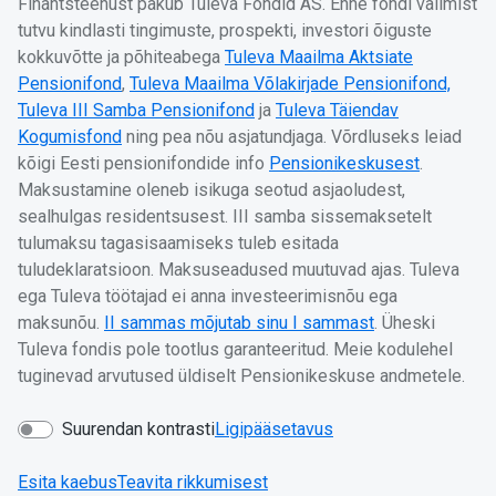
Finantsteenust pakub Tuleva Fondid AS. Enne fondi valimist
tutvu kindlasti tingimuste, prospekti, investori õiguste
kokkuvõtte ja põhiteabega
Tuleva Maailma Aktsiate
Pensionifond
,
Tuleva Maailma Võlakirjade Pensionifond,
Tuleva III Samba Pensionifond
ja
Tuleva Täiendav
Kogumisfond
ning pea nõu asjatundjaga. Võrdluseks leiad
kõigi Eesti pensionifondide info
Pensionikeskusest
.
Maksustamine oleneb isikuga seotud asjaoludest,
sealhulgas residentsusest. III samba sissemaksetelt
tulumaksu tagasisaamiseks tuleb esitada
tuludeklaratsioon. Maksuseadused muutuvad ajas. Tuleva
ega Tuleva töötajad ei anna investeerimisnõu ega
maksunõu.
II sammas mõjutab sinu I sammast
. Üheski
Tuleva fondis pole tootlus garanteeritud. Meie kodulehel
tuginevad arvutused üldiselt Pensionikeskuse andmetele.
Suurendan kontrasti
Ligipääsetavus
Esita kaebus
Teavita rikkumisest