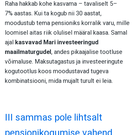
Raha hakkab kohe kasvama – tavaliselt 5–
7% aastas. Kui ta kogub nii 30 aastat,
moodustub tema pensioniks korralik varu, mille
loomisel aitas riik olulisel määral kaasa. Samal
ajal
kasvavad Mari investeeringud
maailmaturgudel
, andes pikaajalise tootluse
võimaluse. Maksutagastus ja investeeringute
kogutootlus koos moodustavad tugeva
kombinatsiooni, mida mujalt turult ei leia.
III sammas pole lihtsalt
pensionikogumise vahend,