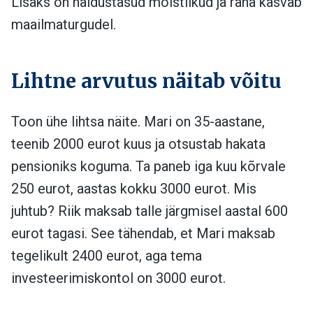
Lisaks on haldustasud mõistlikud ja raha kasvab
maailmaturgudel.
Lihtne arvutus näitab võitu
Toon ühe lihtsa näite. Mari on 35-aastane,
teenib 2000 eurot kuus ja otsustab hakata
pensioniks koguma. Ta paneb iga kuu kõrvale
250 eurot, aastas kokku 3000 eurot. Mis
juhtub? Riik maksab talle järgmisel aastal 600
eurot tagasi. See tähendab, et Mari maksab
tegelikult 2400 eurot, aga tema
investeerimiskontol on 3000 eurot.