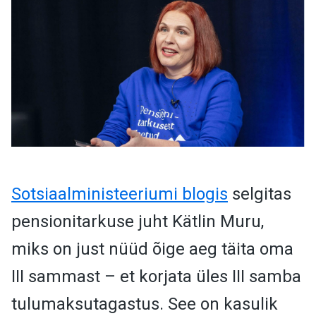
Sotsiaalministeeriumi blogis
selgitas
pensionitarkuse juht Kätlin Muru,
miks on just nüüd õige aeg täita oma
III sammast – et korjata üles III samba
tulumaksutagastus. See on kasulik