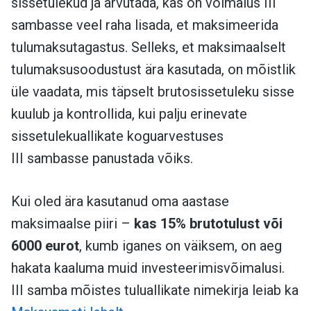
sissetulekud ja arvutada, kas on võimalus III
sambasse veel raha lisada, et maksimeerida
tulumaksutagastus. Selleks, et maksimaalselt
tulumaksusoodustust ära kasutada, on mõistlik
üle vaadata, mis täpselt brutosissetuleku sisse
kuulub ja kontrollida, kui palju erinevate
sissetulekuallikate koguarvestuses
III sambasse panustada võiks.
Kui oled ära kasutanud oma aastase
maksimaalse piiri –
kas 15% brutotulust või
6000 eurot
, kumb iganes on väiksem, on aeg
hakata kaaluma muid investeerimisvõimalusi.
III samba mõistes tuluallikate nimekirja leiab ka