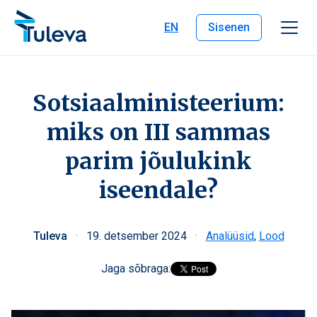
Liigu edasi sisu juurde
EN
Sisenen
Sotsiaalministeerium:
miks on III sammas
parim jõulukink
iseendale?
Tuleva
·
19. detsember 2024
·
Analüüsid
,
Lood
Jaga sõbraga: