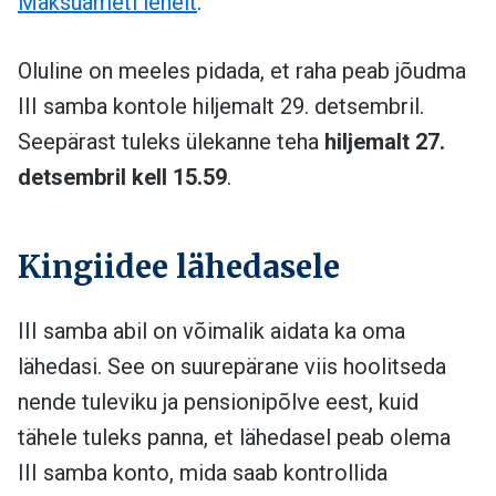
Maksuameti lehelt
.
Oluline on meeles pidada, et raha peab jõudma
III samba kontole hiljemalt 29. detsembril.
Seepärast tuleks ülekanne teha
hiljemalt 27.
detsembril kell 15.59
.
Kingiidee lähedasele
III samba abil on võimalik aidata ka oma
lähedasi. See on suurepärane viis hoolitseda
nende tuleviku ja pensionipõlve eest, kuid
tähele tuleks panna, et lähedasel peab olema
III samba konto, mida saab kontrollida