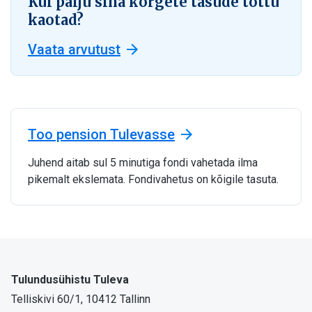
Kui palju sina kõrgete tasude tõttu
kaotad?
Vaata arvutust
Too pension Tulevasse
Juhend aitab sul 5 minutiga fondi vahetada ilma
pikemalt ekslemata. Fondivahetus on kõigile tasuta.
Tulundusühistu Tuleva
Telliskivi 60/1, 10412 Tallinn