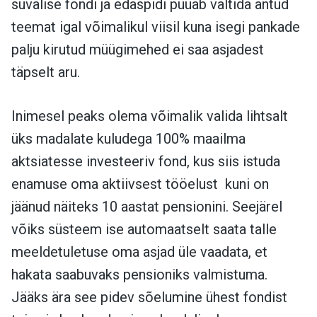
suvalise fondi ja edaspidi püüab vältida antud
teemat igal võimalikul viisil kuna isegi pankade
palju kirutud müügimehed ei saa asjadest
täpselt aru.
Inimesel peaks olema võimalik valida lihtsalt
üks madalate kuludega 100% maailma
aktsiatesse investeeriv fond, kus siis istuda
enamuse oma aktiivsest tööelust kuni on
jäänud näiteks 10 aastat pensionini. Seejärel
võiks süsteem ise automaatselt saata talle
meeldetuletuse oma asjad üle vaadata, et
hakata saabuvaks pensioniks valmistuma.
Jääks ära see pidev sõelumine ühest fondist