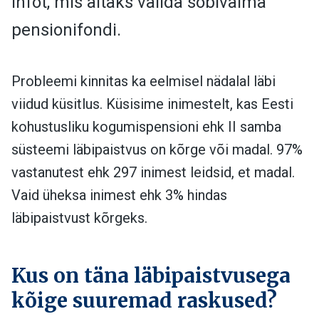
infot, mis aitaks valida sobivaima
pensionifondi.
Probleemi kinnitas ka eelmisel nädalal läbi
viidud küsitlus. Küsisime inimestelt, kas Eesti
kohustusliku kogumispensioni ehk II samba
süsteemi läbipaistvus on kõrge või madal. 97%
vastanutest ehk 297 inimest leidsid, et madal.
Vaid üheksa inimest ehk 3% hindas
läbipaistvust kõrgeks.
Kus on täna läbipaistvusega
kõige suuremad raskused?