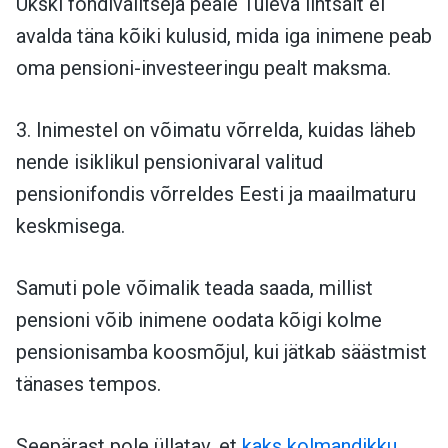
Ükski fondivalitseja peale Tuleva lihtsalt ei
avalda täna kõiki kulusid, mida iga inimene peab
oma pensioni-investeeringu pealt maksma.
3. Inimestel on võimatu võrrelda, kuidas läheb
nende isiklikul pensionivaral valitud
pensionifondis võrreldes Eesti ja maailmaturu
keskmisega.
Samuti pole võimalik teada saada, millist
pensioni võib inimene oodata kõigi kolme
pensionisamba koosmõjul, kui jätkab säästmist
tänases tempos.
Seepärast pole üllatav, et
kaks kolmandikku