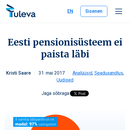
Liigu edasi sisu juurde
EN
Sisenen
Eesti pensionisüsteem ei
paista läbi
Kristi Saare
·
31. mai 2017
·
Analüüsid
,
Seadusandlus
,
Uudised
Jaga sõbraga: