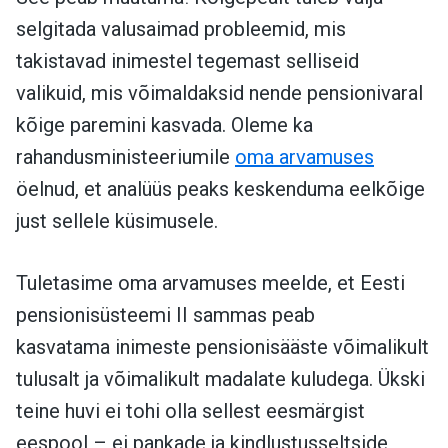
selgitada valusaimad probleemid, mis
takistavad inimestel tegemast selliseid
valikuid, mis võimaldaksid nende pensionivaral
kõige paremini kasvada. Oleme ka
rahandusministeeriumile
oma arvamuses
öelnud, et analüüs peaks keskenduma eelkõige
just sellele küsimusele.
Tuletasime oma arvamuses meelde, et Eesti
pensionisüsteemi II sammas peab
kasvatama inimeste pensionisääste võimalikult
tulusalt ja võimalikult madalate kuludega. Ükski
teine huvi ei tohi olla sellest eesmärgist
eespool – ei pankade ja kindlustusseltside