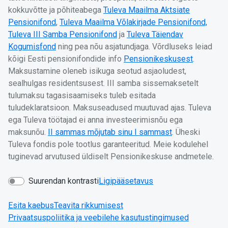
kokkuvõtte ja põhiteabega
Tuleva Maailma Aktsiate
Pensionifond
,
Tuleva Maailma Võlakirjade Pensionifond,
Tuleva III Samba Pensionifond
ja
Tuleva Täiendav
Kogumisfond
ning pea nõu asjatundjaga. Võrdluseks leiad
kõigi Eesti pensionifondide info
Pensionikeskusest
.
Maksustamine oleneb isikuga seotud asjaoludest,
sealhulgas residentsusest. III samba sissemaksetelt
tulumaksu tagasisaamiseks tuleb esitada
tuludeklaratsioon. Maksuseadused muutuvad ajas. Tuleva
ega Tuleva töötajad ei anna investeerimisnõu ega
maksunõu.
II sammas mõjutab sinu I sammast
. Üheski
Tuleva fondis pole tootlus garanteeritud. Meie kodulehel
tuginevad arvutused üldiselt Pensionikeskuse andmetele.
Suurendan kontrasti
Ligipääsetavus
Esita kaebus
Teavita rikkumisest
Privaatsuspoliitika ja veebilehe kasutustingimused