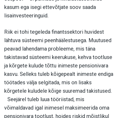
kasum ega isegi ettevõtjate soov saada
lisainvesteeringuid.
Riik ei tohi tegeleda finantssektori huvidest
lähtuva süsteemi peenhäälestusega. Muutused
peavad lahendama probleeme, mis täna
takistavad süsteemi keerukuse, kehva tootluse
ja kõrgete kulude tõttu inimeste pensionivara
kasvu. Selleks tuleb kõigepealt inimeste endiga
töötades välja selgitada, mis on lisaks
kõrgetele kuludele kõige suuremad takistused.
Seejärel tuleb luua tööriistad, mis
võimaldavad igal inimesel maksimeerida oma
pensionivara tootlust, hoides riskid mõistlikul