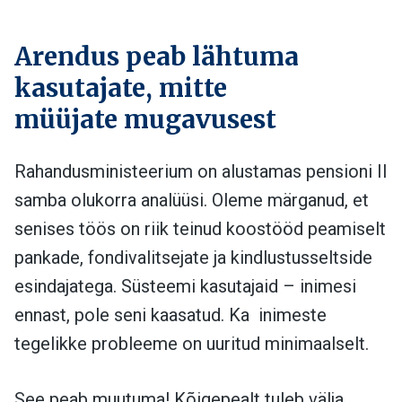
Arendus peab lähtuma
kasutajate, mitte
müüjate mugavusest
Rahandusministeerium on alustamas pensioni II
samba olukorra analüüsi. Oleme märganud, et
senises töös on riik teinud koostööd peamiselt
pankade, fondivalitsejate ja kindlustusseltside
esindajatega. Süsteemi kasutajaid – inimesi
ennast, pole seni kaasatud. Ka inimeste
tegelikke probleeme on uuritud minimaalselt.
See peab muutuma! Kõigepealt tuleb välja