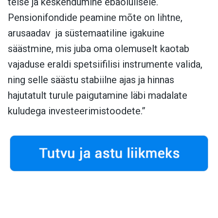
teise ja keskendumine ebaolulisele.
Pensionifondide peamine mõte on lihtne,
arusaadav ja süstemaatiline igakuine
säästmine, mis juba oma olemuselt kaotab
vajaduse eraldi spetsiifilisi instrumente valida,
ning selle säästu stabiilne ajas ja hinnas
hajutatult turule paigutamine läbi madalate
kuludega investeerimistoodete.”