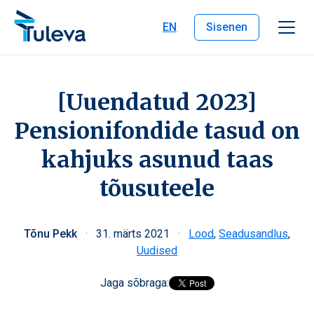
Liigu edasi sisu juurde
EN
Sisenen
[Uuendatud 2023]
Pensionifondide tasud on
kahjuks asunud taas
tõusuteele
Tõnu Pekk
·
31. märts 2021
·
Lood
,
Seadusandlus
,
Uudised
Jaga sõbraga: