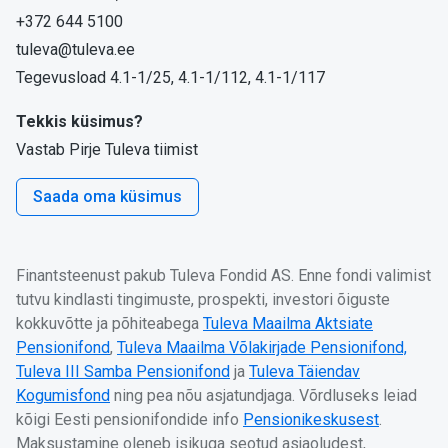
+372 644 5100
tuleva@tuleva.ee
Tegevusload 4.1-1/25, 4.1-1/112, 4.1-1/117
Tekkis küsimus?
Vastab Pirje Tuleva tiimist
Saada oma küsimus
Finantsteenust pakub Tuleva Fondid AS. Enne fondi valimist
tutvu kindlasti tingimuste, prospekti, investori õiguste
kokkuvõtte ja põhiteabega
Tuleva Maailma Aktsiate
Pensionifond
,
Tuleva Maailma Võlakirjade Pensionifond,
Tuleva III Samba Pensionifond
ja
Tuleva Täiendav
Kogumisfond
ning pea nõu asjatundjaga. Võrdluseks leiad
kõigi Eesti pensionifondide info
Pensionikeskusest
.
Maksustamine oleneb isikuga seotud asjaoludest,