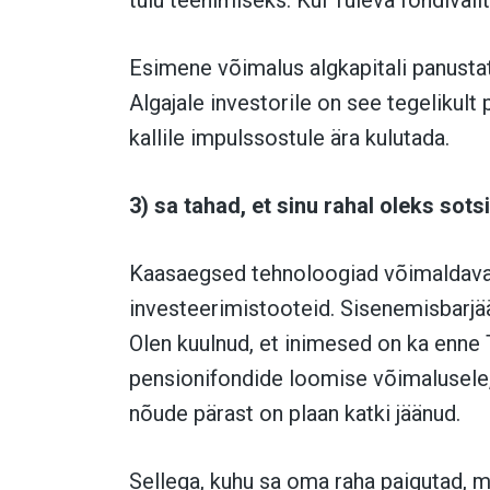
Esimene võimalus algkapitali panustatu
Algajale investorile on see tegelikult
kallile impulssostule ära kulutada.
3) sa tahad, et sinu rahal oleks sot
Kaasaegsed tehnoloogiad võimaldava
investeerimistooteid. Sisenemisbarjää
Olen kuulnud, et inimesed on ka enne
pensionifondide loomise võimalusele, 
nõude pärast on plaan katki jäänud.
Sellega, kuhu sa oma raha paigutad, m