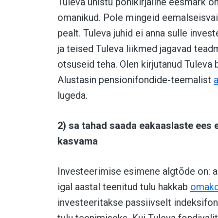
Tuleva ühistu põhikirjaline eesmärk o
omanikud. Pole mingeid eemalseisvaid
pealt. Tuleva juhid ei anna sulle inv
ja teised Tuleva liikmed jagavad tead
otsuseid teha. Olen kirjutanud Tuleva 
Alustasin pensionifondide-teemalist
a
lugeda.
2) sa tahad saada eakaaslaste ees
kasvama
Investeerimise esimene algtõde on: al
igal aastal teenitud tulu hakkab
omako
investeeritakse passiivselt indeksifo
tulu teenimiseks. Kui Tuleva fondivalit