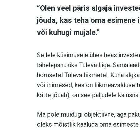
“Olen veel päris algaja invest
jõuda, kas teha oma esimene i
või kuhugi mujale.”
Sellele küsimusele ühes heas invest
tähelepanu üks Tuleva liige. Samalaadn
homsetel Tuleva liikmetel. Kuna algka
või inimesed, kes on liikmeavalduse 
kätte jõuab), on see paljudele ka üsna
Ma pole muidugi objektiivne, aga paku
oleks mõistlik kaaluda oma esimeste 