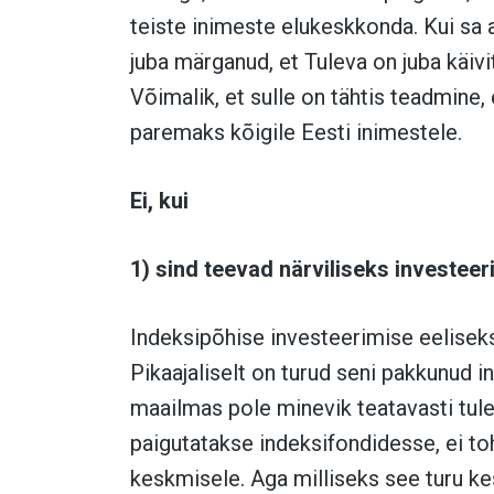
teiste inimeste elukeskkonda. Kui sa a
juba märganud, et Tuleva on juba käiv
Võimalik, et sulle on tähtis teadmine,
paremaks kõigile Eesti inimestele.
Ei, kui
1) sind teevad närviliseks investee
Indeksipõhise investeerimise eeliseks 
Pikaajaliselt on turud seni pakkunud i
maailmas pole minevik teatavasti tulev
paigutatakse indeksifondidesse, ei toh
keskmisele. Aga milliseks see turu ke