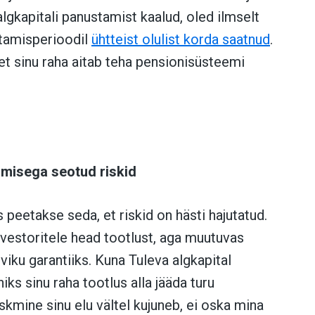
lgkapitali panustamist kaalud, oled ilmselt
itamisperioodil
ühtteist olulist korda saatnud
.
 et sinu raha aitab teha pensionisüsteemi
rimisega seotud riskid
peetakse seda, et riskid on hästi hajutatud.
nvestoritele head tootlust, aga muutuvas
iku garantiiks. Kuna Tuleva algkapital
iks sinu raha tootlus alla jääda turu
skmine sinu elu vältel kujuneb, ei oska mina