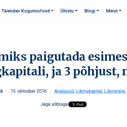
Täiendav Kogumisfond
Ühistu
Blogi
Meist
 miks paigutada esime
kapitali, ja 3 põhjust,
kk
·
15. oktoober 2016
·
Analüüsid
,
Liikmekapital
,
Liikmetele
,
Jaga sõbraga: