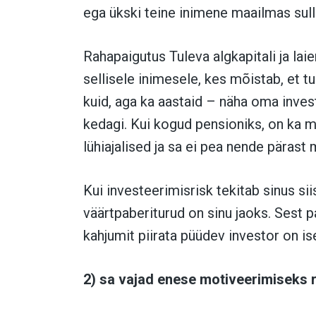
ega ükski teine inimene maailmas sull
Rahapaigutus Tuleva algkapitali ja la
sellisele inimesele, kes mõistab, et t
kuid, aga ka aastaid – näha oma inve
kedagi. Kui kogud pensioniks, on ka 
lühiajalised ja sa ei pea nende pärast
Kui investeerimisrisk tekitab sinus si
väärtpaberiturud on sinu jaoks. Sest 
kahjumit piirata püüdev investor on i
2) sa vajad enese motiveerimiseks