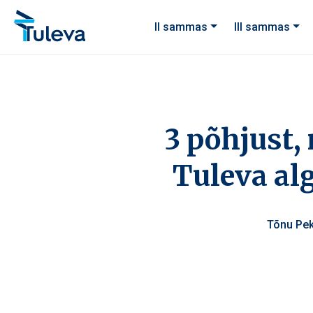
Liigu edasi sisu juurde
II sammas
III sammas
3 põhjust,
Tuleva alg
Tõnu Pe