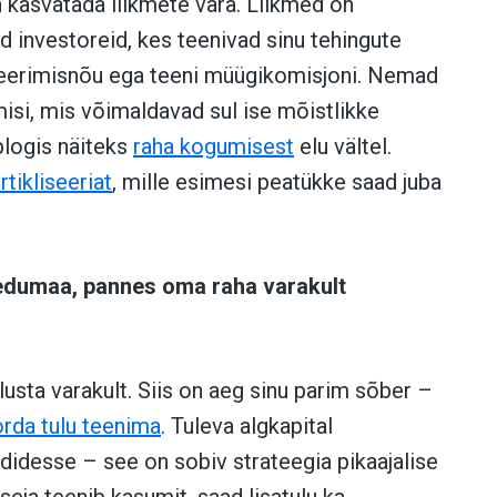
n kasvatada liikmete vara. Liikmed on
 investoreid, kes teenivad sinu tehingute
esteerimisnõu ega teeni müügikomisjoni. Nemad
misi, mis võimaldavad sul ise mõistlikke
blogis näiteks
raha kogumisest
elu vältel.
rtikliseeriat
, mille esimesi peatükke saad juba
 edumaa, pannes oma raha varakult
usta varakult. Siis on aeg sinu parim sõber –
rda tulu teenima
. Tuleva algkapital
ndidesse – see on sobiv strateegia pikaajalise
seja teenib kasumit, saad lisatulu ka.