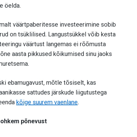
e öelda.
iemalt väärtpaberitesse investeerimine sobib
urud on tsüklilised. Langustsükkel võib kesta
steeringu väärtust langemas ei rõõmusta
mõne aasta pikkused kõikumised sinu jaoks
 muretsema.
iski ebamugavust, mõtle tõsiselt, kas
paanikasse sattudes järskude liigutustega
seenda
kõige suurem vaenlane
.
 rohkem põnevust