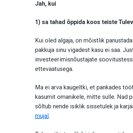
Jah, kui
1) sa tahad õppida koos teiste Tule
Kui oled algaja, on mõistlik panustad
pakkuja sinu vigadest kasu ei saa. Jus
investeerimisnõustajate soovitustes
ettevaatusega.
Ma ei arva kaugeltki, et pankades töö
kasumit omanikele, mitte sulle. Nad 
sõltub nende isiklik sissetulek ja karj
mujal
.