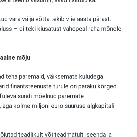
d vara välja võtta tekib viie aasta pärast.
 pluss – ei teki kiusatust vahepeal raha mõnele
siaalne mõju
d teha paremaid, väiksemate kuludega
rid finantsteenuste turule on paraku kõrged.
 Tuleva sündi mõelnud paremate
aga kolme miljoni euro suuruse algkapitali
õjutad teadlikult või teadmatult iseenda ja