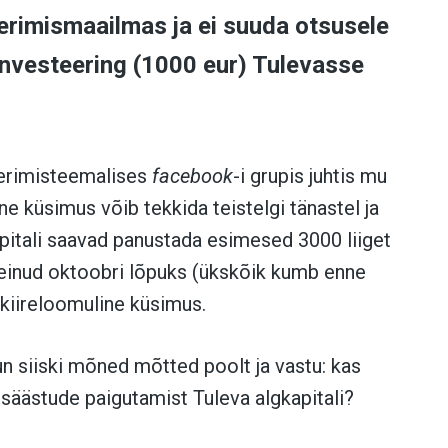
eerimismaailmas ja ei suuda otsusele
nvesteering (1000 eur) Tulevasse
eerimisteemalises
facebook
-i grupis juhtis mu
e küsimus võib tekkida teistelgi tänastel ja
pitali saavad panustada esimesed 3000 liiget
teinud oktoobri lõpuks (ükskõik kumb enne
 kiireloomuline küsimus.
n siiski mõned mõtted poolt ja vastu: kas
säästude paigutamist Tuleva algkapitali?