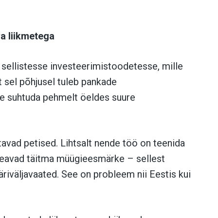
va liikmetega
a sellistesse investeerimistoodetesse, mille
t sel põhjusel tuleb pankade
se suhtuda pehmelt öeldes suure
tavad petised. Lihtsalt nende töö on teenida
peavad täitma müügieesmärke – sellest
ääriväljavaated. See on probleem nii Eestis kui