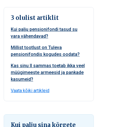
3 olulist artiklit
Kui palju pensionifondi tasud su
vara vähendavad?
Millist tootlust on Tuleva
pensionifondis kogudes oodata?
Kas sinu II sammas toetab ikka veel
müügimeeste armeesid ja pankade
kasumeid?
Vaata kõiki artikleid
Kui palju sina kõrgete