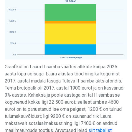
Graafikul on Laura II samba väärtus allikate kaupa 2025.
aasta lõpu seisuga. Laura alustas tööd ning ka kogumist
2017. aastal madala tasuga Tuleva II samba aktsiafondis.
Tema brutopalk oli 2017. aastal 1900 eurot ja on kasvanud
3% aastas. Kaheksa ja poole aastaga on tal II sambasse
kogunenud kokku ligi 22 500 eurot: sellest umbes 4600
eurot on ta panustanud ise oma palgast, 1200 € on tulnud
tulumaksuvõidust; ligi 9200 € on suunanud riik Laura
makstavalt sotsiaalmaksust ning ligi 7400 € on andnud
maailmaturgude tootlus. Arvutused leiad
siit tabelist
.