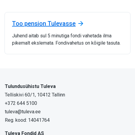
Too pension Tulevasse
Juhend aitab sul 5 minutiga fondi vahetada ilma
pikemalt ekslemata. Fondivahetus on kõigile tasuta.
Tulundusühistu Tuleva
Telliskivi 60/1, 10412 Tallinn
+372 644 5100
tuleva@tuleva.ee
Reg. kood: 14041764
Tuleva Fondid AS