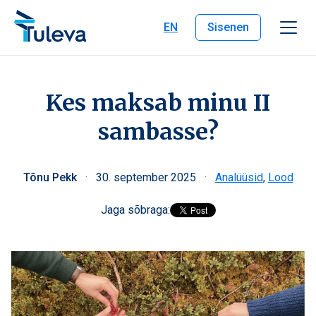
Liigu edasi sisu juurde
EN
Sisenen
Kes maksab minu II
sambasse?
Tõnu Pekk
·
30. september 2025
·
Analüüsid
,
Lood
Jaga sõbraga: