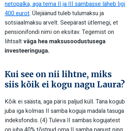
netopalka, aga tema II ja III sambasse läheb ligi
400 eurot
. Ülejäänud tuleb tulumaksu ja
sotsiaalmaksu arvelt. Seepärast ütlemegi, et
pensionifondi nimi on eksitav. Tegemist on
lihtsalt
väga hea maksusoodustusega
investeeringuga.
Kui see on nii lihtne, miks
siis kõik ei kogu nagu Laura?
Kõik ei säästa, aga päris paljud küll. Täna kogub
juba iga kolmas II samba koguja madala tasuga
indeksfondis. (4) Tuleva II sambas kogujatest
on juba 40% tõstnud oma II samba panust ning