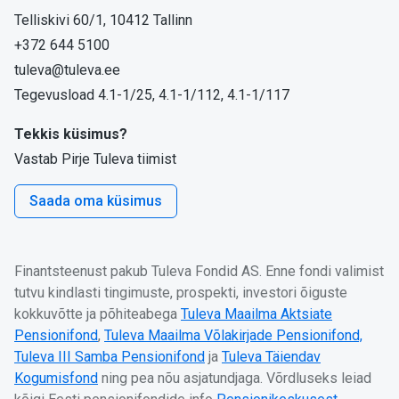
Telliskivi 60/1, 10412 Tallinn
+372 644 5100
tuleva@tuleva.ee
Tegevusload 4.1-1/25, 4.1-1/112, 4.1-1/117
Tekkis küsimus?
Vastab Pirje Tuleva tiimist
Saada oma küsimus
Finantsteenust pakub Tuleva Fondid AS. Enne fondi valimist
tutvu kindlasti tingimuste, prospekti, investori õiguste
kokkuvõtte ja põhiteabega
Tuleva Maailma Aktsiate
Pensionifond
,
Tuleva Maailma Võlakirjade Pensionifond,
Tuleva III Samba Pensionifond
ja
Tuleva Täiendav
Kogumisfond
ning pea nõu asjatundjaga. Võrdluseks leiad