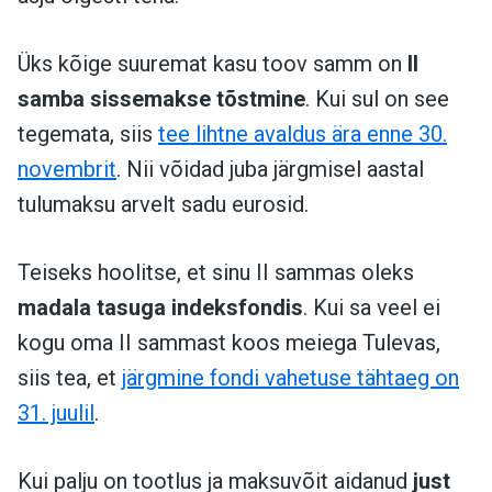
Üks kõige suuremat kasu toov samm on
II
samba sissemakse tõstmine
. Kui sul on see
tegemata, siis
tee lihtne avaldus ära enne 30.
novembrit
. Nii võidad juba järgmisel aastal
tulumaksu arvelt sadu eurosid.
Teiseks hoolitse, et sinu II sammas oleks
madala tasuga indeksfondis
.
Kui sa veel ei
kogu oma II sammast koos meiega Tulevas,
siis tea, et
järgmine fondi vahetuse tähtaeg on
3
1.
juulil
.
Kui palju on tootlus ja maksuvõit aidanud
just