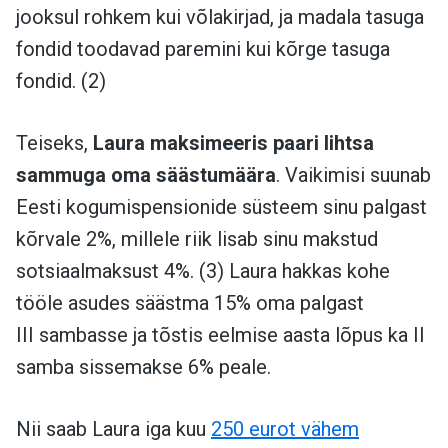
jooksul rohkem kui võlakirjad, ja madala tasuga
fondid toodavad paremini kui kõrge tasuga
fondid. (2)
Teiseks,
Laura maksimeeris paari lihtsa
sammuga oma säästumäära
. Vaikimisi suunab
Eesti kogumispensionide süsteem sinu palgast
kõrvale 2%, millele riik lisab sinu makstud
sotsiaalmaksust 4%. (3) Laura hakkas kohe
tööle asudes säästma 15% oma palgast
III sambasse ja tõstis eelmise aasta lõpus ka II
samba sissemakse 6% peale.
Nii saab Laura iga kuu
250 eurot vähem