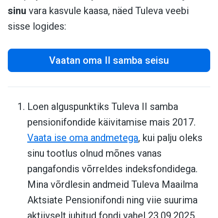
sinu
vara kasvule kaasa, näed Tuleva veebi
sisse logides:
Vaatan oma II samba seisu
Loen alguspunktiks Tuleva II samba
pensionifondide käivitamise mais 2017.
Vaata ise oma andmetega
, kui palju oleks
sinu tootlus olnud mõnes vanas
pangafondis võrreldes indeksfondidega.
Mina võrdlesin andmeid Tuleva Maailma
Aktsiate Pensionifondi ning viie suurima
aktiivselt juhitud fondi vahel 23.09.2025.