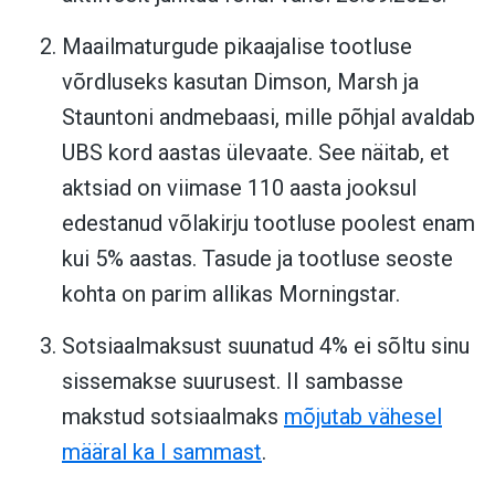
Maailmaturgude pikaajalise tootluse
võrdluseks kasutan Dimson, Marsh ja
Stauntoni andmebaasi, mille põhjal avaldab
UBS kord aastas ülevaate. See näitab, et
aktsiad on viimase 110 aasta jooksul
edestanud võlakirju tootluse poolest enam
kui 5% aastas. Tasude ja tootluse seoste
kohta on parim allikas Morningstar.
Sotsiaalmaksust suunatud 4% ei sõltu sinu
sissemakse suurusest. II sambasse
makstud sotsiaalmaks
mõjutab vähesel
määral ka I sammast
.