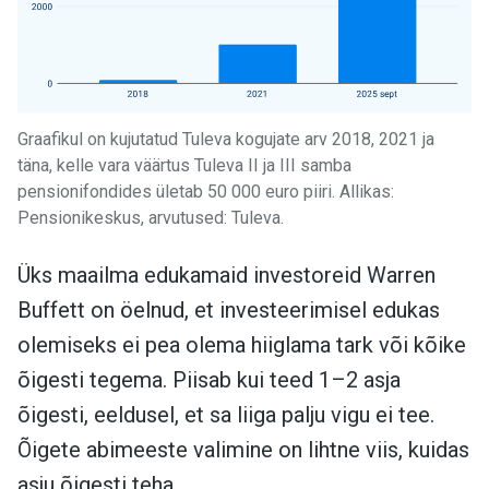
Graafikul on kujutatud Tuleva kogujate arv 2018, 2021 ja
täna, kelle vara väärtus Tuleva II ja III samba
pensionifondides ületab 50 000 euro piiri. Allikas:
Pensionikeskus, arvutused: Tuleva.
Üks maailma edukamaid investoreid Warren
Buffett on öelnud, et investeerimisel edukas
olemiseks ei pea olema hiiglama tark või kõike
õigesti tegema. Piisab kui teed 1–2 asja
õigesti, eeldusel, et sa liiga palju vigu ei tee.
Õigete abimeeste valimine on lihtne viis, kuidas
asju õigesti teha.