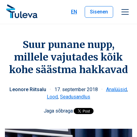
Liigu edasi sisu juurde
EN
Sisenen
Suur punane nupp,
millele vajutades kõik
kohe säästma hakkavad
Leonore Riitsalu
·
17. september 2018
·
Analüüsid
,
Lood
,
Seadusandlus
Jaga sõbraga: