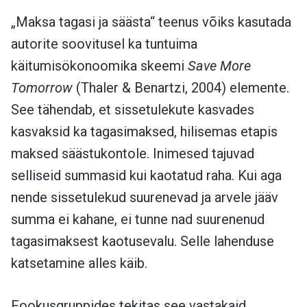
„Maksa tagasi ja säästa“ teenus võiks kasutada
autorite soovitusel ka tuntuima
käitumisökonoomika skeemi
Save More
Tomorrow
(Thaler & Benartzi, 2004) elemente.
See tähendab, et sissetulekute kasvades
kasvaksid ka tagasimaksed, hilisemas etapis
maksed säästukontole. Inimesed tajuvad
selliseid summasid kui kaotatud raha. Kui aga
nende sissetulekud suurenevad ja arvele jääv
summa ei kahane, ei tunne nad suurenenud
tagasimaksest kaotusevalu. Selle lahenduse
katsetamine alles käib.
Fookusgruppides tekitas see vastakaid