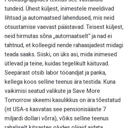
tundeid. Ühest küljest, inimestele meeldivad
lihtsad ja automaatsed lahendused, mis neid
otsustamise vaevast päästavad. Teisest küljest,
neid hirmutas sõna „automaatselt“ ja nad ei
tahtnud, et kolleegid nende rahaasjadest midagi
teada saaks. Siiski, on üks asi, mida inimesed
ütlevad ja teine, kuidas tegelikult käituvad.
Seepärast otsib labor tööandjat ja panka,
kellega koos selline teenus ära testida. Kuna
vaikimisi seatud valikute ja Save More
Tomorrow skeemi kasulikkus on ära tõestatud
(nt USA-s kasvatas see pensionisääste 7
miljardi dollari võrra), võiks selline teenus
rahaliselt kitsastes oludes olijaid aidata.