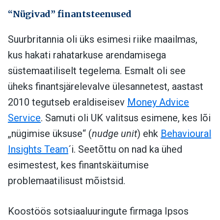
“Nügivad” finantsteenused
Suurbritannia oli üks esimesi riike maailmas,
kus hakati rahatarkuse arendamisega
süstemaatiliselt tegelema. Esmalt oli see
üheks finantsjärelevalve ülesannetest, aastast
2010 tegutseb eraldiseisev
Money Advice
Service
. Samuti oli UK valitsus esimene, kes lõi
„nügimise üksuse“ (
nudge unit
) ehk
Behavioural
Insights Team
´i. Seetõttu on nad ka ühed
esimestest, kes finantskäitumise
problemaatilisust mõistsid.
Koostöös sotsiaaluuringute firmaga Ipsos