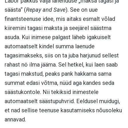
Labor pakkus välja lahenduse „maksa tagasi ja
säästa“ (
Repay and Save
). See on uue
finantsteenuse idee, mis aitaks esmalt võlad
kiiremini tagasi maksta ja seejärel säästma
asuda. Kui inimese palgast läheb igakuiselt
automaatselt kindel summa laenude
tagasimakseks, siis on ta juba harjunud sellest
rahast nö ilma jääma. Sel hetkel, kui laen saab
tagasi makstud, peaks pank hakkama sama
summat edasi võtma, nüüd aga kandes seda
säästukontole. Nii tekiksid inimestele
automaatselt säästupuhvrid. Eeldusel muidugi,
et nad sellise teenuse kasutamiseks nõusoleku
annavad.