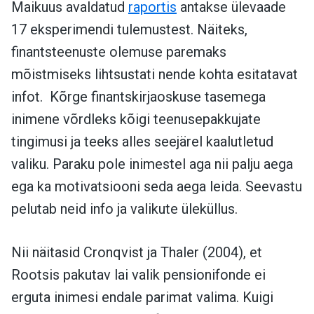
Maikuus avaldatud
raportis
antakse ülevaade
17 eksperimendi tulemustest. Näiteks,
finantsteenuste olemuse paremaks
mõistmiseks lihtsustati nende kohta esitatavat
infot. Kõrge finantskirjaoskuse tasemega
inimene võrdleks kõigi teenusepakkujate
tingimusi ja teeks alles seejärel kaalutletud
valiku. Paraku pole inimestel aga nii palju aega
ega ka motivatsiooni seda aega leida. Seevastu
pelutab neid info ja valikute üleküllus.
Nii näitasid Cronqvist ja Thaler (2004), et
Rootsis pakutav lai valik pensionifonde ei
erguta inimesi endale parimat valima. Kuigi