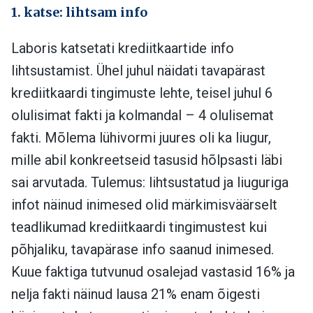
1. katse: lihtsam info
Laboris katsetati krediitkaartide info
lihtsustamist. Ühel juhul näidati tavapärast
krediitkaardi tingimuste lehte, teisel juhul 6
olulisimat fakti ja kolmandal – 4 olulisemat
fakti. Mõlema lühivormi juures oli ka liugur,
mille abil konkreetseid tasusid hõlpsasti läbi
sai arvutada. Tulemus: lihtsustatud ja liuguriga
infot näinud inimesed olid märkimisväärselt
teadlikumad krediitkaardi tingimustest kui
põhjaliku, tavapärase info saanud inimesed.
Kuue faktiga tutvunud osalejad vastasid 16% ja
nelja fakti näinud lausa 21% enam õigesti