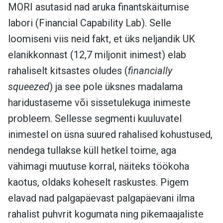
MORI asutasid nad aruka finantskäitumise
labori (Financial Capability Lab). Selle
loomiseni viis neid fakt, et üks neljandik UK
elanikkonnast (12,7 miljonit inimest) elab
rahaliselt kitsastes oludes (
financially
squeezed
) ja see pole üksnes madalama
haridustaseme või sissetulekuga inimeste
probleem. Sellesse segmenti kuuluvatel
inimestel on üsna suured rahalised kohustused,
nendega tullakse küll hetkel toime, aga
vähimagi muutuse korral, näiteks töökoha
kaotus, oldaks koheselt raskustes. Pigem
elavad nad palgapäevast palgapäevani ilma
rahalist puhvrit kogumata ning pikemaajaliste