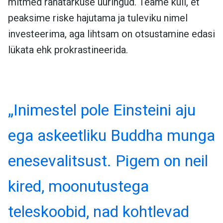
mitmed rahatarkuse uuringud. Teame küll, et
peaksime riske hajutama ja tuleviku nimel
investeerima, aga lihtsam on otsustamine edasi
lükata ehk prokrastineerida.
„Inimestel pole Einsteini aju
ega askeetliku Buddha munga
enesevalitsust. Pigem on neil
kired, moonutustega
teleskoobid, nad kohtlevad