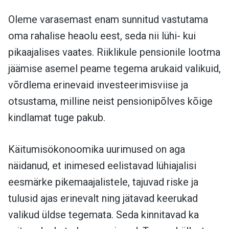
Oleme varasemast enam sunnitud vastutama
oma rahalise heaolu eest, seda nii lühi- kui
pikaajalises vaates. Riiklikule pensionile lootma
jäämise asemel peame tegema arukaid valikuid,
võrdlema erinevaid investeerimisviise ja
otsustama, milline neist pensionipõlves kõige
kindlamat tuge pakub.
Käitumisökonoomika uurimused on aga
näidanud, et inimesed eelistavad lühiajalisi
eesmärke pikemaajalistele, tajuvad riske ja
tulusid ajas erinevalt ning jätavad keerukad
valikud üldse tegemata. Seda kinnitavad ka