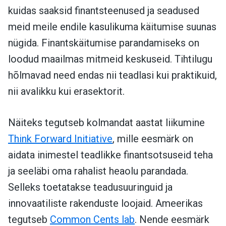
kuidas saaksid finantsteenused ja seadused
meid meile endile kasulikuma käitumise suunas
nügida. Finantskäitumise parandamiseks on
loodud maailmas mitmeid keskuseid. Tihtilugu
hõlmavad need endas nii teadlasi kui praktikuid,
nii avalikku kui erasektorit.
Näiteks tegutseb kolmandat aastat liikumine
Think Forward Initiative
, mille eesmärk on
aidata inimestel teadlikke finantsotsuseid teha
ja seeläbi oma rahalist heaolu parandada.
Selleks toetatakse teadusuuringuid ja
innovaatiliste rakenduste loojaid. Ameerikas
tegutseb
Common Cents lab
. Nende eesmärk