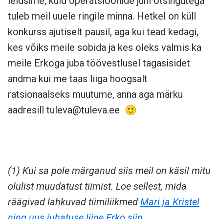
leidsime, kuid operatsioonide juhi otsingutega
tuleb meil uuele ringile minna. Hetkel on küll
konkurss ajutiselt pausil, aga kui tead kedagi,
kes võiks meile sobida ja kes oleks valmis ka
meile Erkoga juba töövestlusel tagasisidet
andma kui me taas liiga hoogsalt
ratsionaalseks muutume, anna aga märku
aadresill
tuleva@tuleva.ee
🙂
(1) Kui sa pole märganud siis meil on käsil mitu
olulist muudatust tiimist. Loe sellest, mida
räägivad lahkuvad tiimiliikmed
Mari ja Kristel
ning uus juhatuse liige Erko siin.