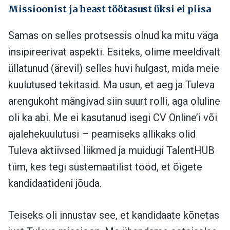
Missioonist ja heast töötasust üksi ei piisa
Samas on selles protsessis olnud ka mitu väga
insipireerivat aspekti. Esiteks, olime meeldivalt
üllatunud (ärevil) selles huvi hulgast, mida meie
kuulutused tekitasid. Ma usun, et aeg ja Tuleva
arengukoht mängivad siin suurt rolli, aga oluline
oli ka abi. Me ei kasutanud isegi CV Online’i või
ajalehekuulutusi – peamiseks allikaks olid
Tuleva aktiivsed liikmed ja muidugi TalentHUB
tiim, kes tegi süstemaatilist tööd, et õigete
kandidaatideni jõuda.
Teiseks oli innustav see, et kandidaate kõnetas