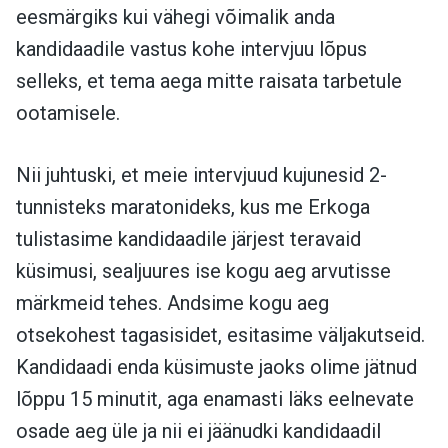
eesmärgiks kui vähegi võimalik anda
kandidaadile vastus kohe intervjuu lõpus
selleks, et tema aega mitte raisata tarbetule
ootamisele.
Nii juhtuski, et meie intervjuud kujunesid 2-
tunnisteks maratonideks, kus me Erkoga
tulistasime kandidaadile järjest teravaid
küsimusi, sealjuures ise kogu aeg arvutisse
märkmeid tehes. Andsime kogu aeg
otsekohest tagasisidet, esitasime väljakutseid.
Kandidaadi enda küsimuste jaoks olime jätnud
lõppu 15 minutit, aga enamasti läks eelnevate
osade aeg üle ja nii ei jäänudki kandidaadil