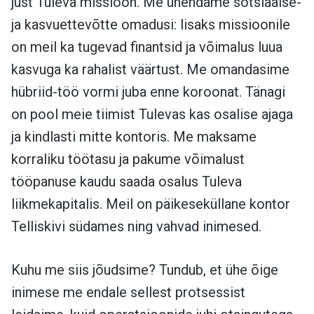
just Tuleva missioon. Me ühendame sotsiaalse-
ja kasvuettevõtte omadusi: lisaks missioonile
on meil ka tugevad finantsid ja võimalus luua
kasvuga ka rahalist väärtust. Me omandasime
hübriid-töö vormi juba enne koroonat. Tänagi
on pool meie tiimist Tulevas kas osalise ajaga
ja kindlasti mitte kontoris. Me maksame
korraliku töötasu ja pakume võimalust
tööpanuse kaudu saada osalus Tuleva
liikmekapitalis. Meil on päikeseküllane kontor
Telliskivi südames ning vahvad inimesed.
Kuhu me siis jõudsime? Tundub, et ühe õige
inimese me endale sellest protsessist