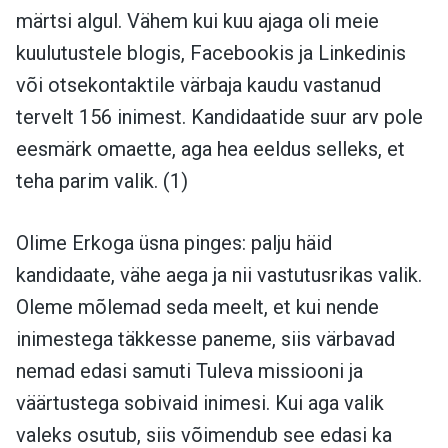
märtsi algul. Vähem kui kuu ajaga oli meie
kuulutustele blogis, Facebookis ja Linkedinis
või otsekontaktile värbaja kaudu vastanud
tervelt 156 inimest. Kandidaatide suur arv pole
eesmärk omaette, aga hea eeldus selleks, et
teha parim valik. (1)
Olime Erkoga üsna pinges: palju häid
kandidaate, vähe aega ja nii vastutusrikas valik.
Oleme mõlemad seda meelt, et kui nende
inimestega täkkesse paneme, siis värbavad
nemad edasi samuti Tuleva missiooni ja
väärtustega sobivaid inimesi. Kui aga valik
valeks osutub, siis võimendub see edasi ka