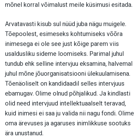
mõnel korral võimalust meile küsimusi esitada.
Arvatavasti kisub sul nüüd juba nägu muigele.
Tõepoolest, esimeseks kohtumiseks võõra
inimesega ei ole see just kõige parem viis
usaldusliku sideme loomiseks. Parimal juhul
tundub ehk selline intervjuu eksamina, halvemal
juhul mõne jõuorganisatsiooni ülekuulamisena.
Tõenäoliselt on kandidaadil selles intervjuus
ebamugav. Olime olnud põhjalikud. Ja kindlasti
olid need intervjuud intellektuaalselt teravad,
kuid inimesi ei saa ju valida nii nagu fondi. Olime
oma ärevuses ja agaruses inimlikkuse sootuks
ära unustanud.