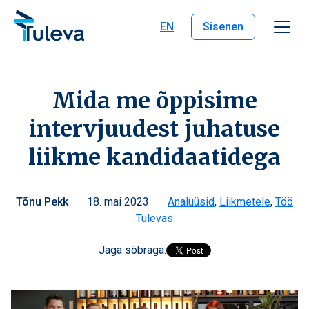
Liigu edasi sisu juurde
EN
Sisenen
Mida me õppisime
intervjuudest juhatuse
liikme kandidaatidega
Tõnu Pekk
·
18. mai 2023
·
Analüüsid
,
Liikmetele
,
Töö
Tulevas
Jaga sõbraga: