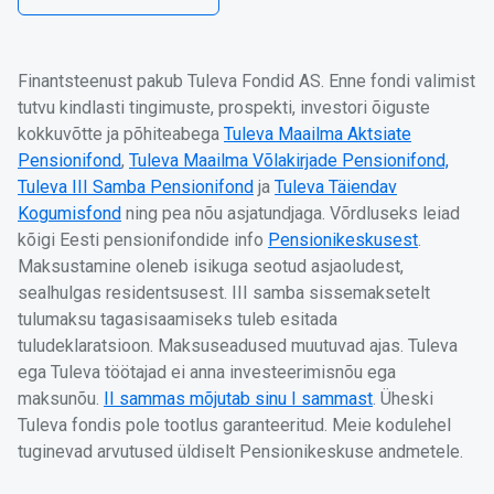
Finantsteenust pakub Tuleva Fondid AS. Enne fondi valimist
tutvu kindlasti tingimuste, prospekti, investori õiguste
kokkuvõtte ja põhiteabega
Tuleva Maailma Aktsiate
Pensionifond
,
Tuleva Maailma Võlakirjade Pensionifond,
Tuleva III Samba Pensionifond
ja
Tuleva Täiendav
Kogumisfond
ning pea nõu asjatundjaga. Võrdluseks leiad
kõigi Eesti pensionifondide info
Pensionikeskusest
.
Maksustamine oleneb isikuga seotud asjaoludest,
sealhulgas residentsusest. III samba sissemaksetelt
tulumaksu tagasisaamiseks tuleb esitada
tuludeklaratsioon. Maksuseadused muutuvad ajas. Tuleva
ega Tuleva töötajad ei anna investeerimisnõu ega
maksunõu.
II sammas mõjutab sinu I sammast
. Üheski
Tuleva fondis pole tootlus garanteeritud. Meie kodulehel
tuginevad arvutused üldiselt Pensionikeskuse andmetele.