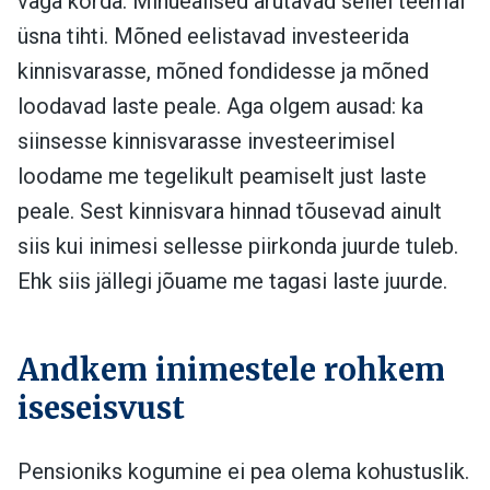
väga korda. Minuealised arutavad sellel teemal
üsna tihti. Mõned eelistavad investeerida
kinnisvarasse, mõned fondidesse ja mõned
loodavad laste peale. Aga olgem ausad: ka
siinsesse kinnisvarasse investeerimisel
loodame me tegelikult peamiselt just laste
peale. Sest kinnisvara hinnad tõusevad ainult
siis kui inimesi sellesse piirkonda juurde tuleb.
Ehk siis jällegi jõuame me tagasi laste juurde.
Andkem inimestele rohkem
iseseisvust
Pensioniks kogumine ei pea olema kohustuslik.