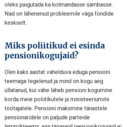
oleks paigutada ka kolmandasse sambasse.
Nad on lähenenud probleemile väga fondide
keskselt.
Miks poliitikud ei esinda
pensionikogujaid?
Olen kaks aastat vahelduva eduga pensioni
teemaga tegelenud ja mind on kogu aeg
üllatanud, kui vähe läheb pensioni kogumine
korda meie poliitikutele ja ministeeriumite
töötajatele. Pensioni maksmine tänastele
pensionäridele on paljude parteide
lemmikteema, aga tänaseid pensionikogujaid ei