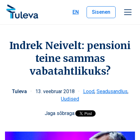
Liigu edasi sisu juurde
EN
Sisenen
Indrek Neivelt: pensioni
teine sammas
vabatahtlikuks?
Tuleva
·
13. veebruar 2018
·
Lood
,
Seadusandlus
,
Uudised
Jaga sõbraga: