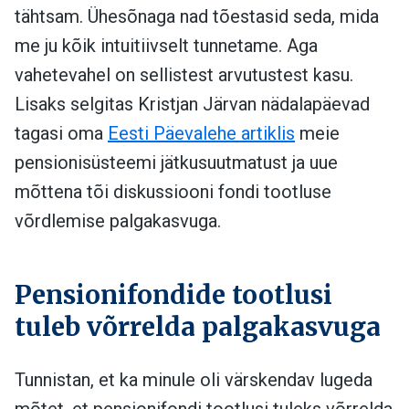
tähtsam. Ühesõnaga nad tõestasid seda, mida
me ju kõik intuitiivselt tunnetame. Aga
vahetevahel on sellistest arvutustest kasu.
Lisaks selgitas Kristjan Järvan nädalapäevad
tagasi oma
Eesti Päevalehe artiklis
meie
pensionisüsteemi jätkusuutmatust ja uue
mõttena tõi diskussiooni fondi tootluse
võrdlemise palgakasvuga.
Pensionifondide tootlusi
tuleb võrrelda palgakasvuga
Tunnistan, et ka minule oli värskendav lugeda
mõtet, et pensionifondi tootlusi tuleks võrrelda