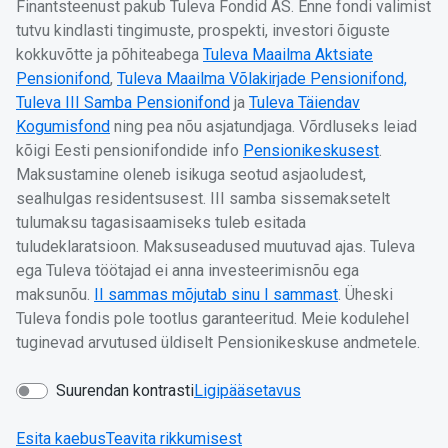
Finantsteenust pakub Tuleva Fondid AS. Enne fondi valimist
tutvu kindlasti tingimuste, prospekti, investori õiguste
kokkuvõtte ja põhiteabega
Tuleva Maailma Aktsiate
Pensionifond
,
Tuleva Maailma Võlakirjade Pensionifond,
Tuleva III Samba Pensionifond
ja
Tuleva Täiendav
Kogumisfond
ning pea nõu asjatundjaga. Võrdluseks leiad
kõigi Eesti pensionifondide info
Pensionikeskusest
.
Maksustamine oleneb isikuga seotud asjaoludest,
sealhulgas residentsusest. III samba sissemaksetelt
tulumaksu tagasisaamiseks tuleb esitada
tuludeklaratsioon. Maksuseadused muutuvad ajas. Tuleva
ega Tuleva töötajad ei anna investeerimisnõu ega
maksunõu.
II sammas mõjutab sinu I sammast
. Üheski
Tuleva fondis pole tootlus garanteeritud. Meie kodulehel
tuginevad arvutused üldiselt Pensionikeskuse andmetele.
Suurendan kontrasti
Ligipääsetavus
Esita kaebus
Teavita rikkumisest