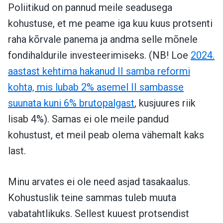
Poliitikud on pannud meile seadusega
kohustuse, et me peame iga kuu kuus protsenti
raha kõrvale panema ja andma selle mõnele
fondihaldurile investeerimiseks. (NB! Loe
2024.
aastast kehtima hakanud II samba reformi
kohta, mis lubab 2% asemel II sambasse
suunata kuni 6% brutopalgast
, kusjuures riik
lisab 4%). Samas ei ole meile pandud
kohustust, et meil peab olema vähemalt kaks
last.
Minu arvates ei ole need asjad tasakaalus.
Kohustuslik teine sammas tuleb muuta
vabatahtlikuks. Sellest kuuest protsendist