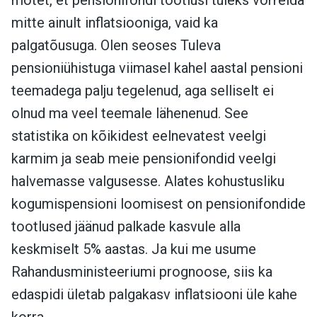
mitte ainult inflatsiooniga, vaid ka
palgatõusuga. Olen seoses Tuleva
pensioniühistuga viimasel kahel aastal pensioni
teemadega palju tegelenud, aga selliselt ei
olnud ma veel teemale lähenenud. See
statistika on kõikidest eelnevatest veelgi
karmim ja seab meie pensionifondid veelgi
halvemasse valgusesse. Alates kohustusliku
kogumispensioni loomisest on pensionifondide
tootlused jäänud palkade kasvule alla
keskmiselt 5% aastas. Ja kui me usume
Rahandusministeeriumi prognoose, siis ka
edaspidi ületab palgakasv inflatsiooni üle kahe
korra.