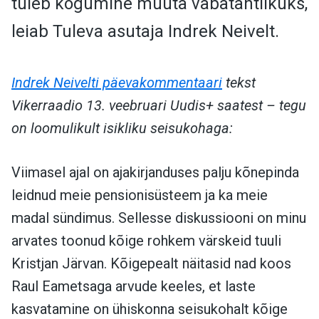
tuleb kogumine muuta vabatahtlikuks,
leiab Tuleva asutaja Indrek Neivelt.
Indrek Neivelti päevakommentaari
tekst
Vikerraadio 13. veebruari Uudis+ saatest – tegu
on loomulikult isikliku seisukohaga:
Viimasel ajal on ajakirjanduses palju kõnepinda
leidnud meie pensionisüsteem ja ka meie
madal sündimus. Sellesse diskussiooni on minu
arvates toonud kõige rohkem värskeid tuuli
Kristjan Järvan. Kõigepealt näitasid nad koos
Raul Eametsaga arvude keeles, et laste
kasvatamine on ühiskonna seisukohalt kõige