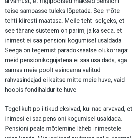
arvamust, et riigipoolsed maksed pensioni
teise sambasse tuleks lõpetada. See mõte
tehti kiiresti maatasa. Meile tehti selgeks, et
see tänane süsteem on parim, ja ka seda, et
inimest ei saa pensioni kogumisel usaldada.
Seega on tegemist paradoksaalse olukorraga:
meid pensionikogujatena ei saa usaldada, aga
samas meie poolt esindama valitud
rahvasindajad ei kaitse mitte meie huve, vaid
hoopis fondihaldurite huve.
Tegelikult poliitikud eksivad, kui nad arvavad, et
inimesi ei saa pensioni kogumisel usaldada.
Pensioni peale mõtlemine läheb inimestele