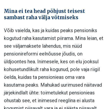
Mina ei tea head põhjust teisest
sambast raha välja võtmiseks
Võib vaielda, kas ja kuidas peaks pensioniks
kogutud raha kasutamist piirama. Mina leian, et
see väljamaksete lahendus, mis nüüd
pensionireformi eelnõusse jõudis, on
üldjoontes hea. Inimesele, kes on elu jooksul
kohusetundlikult raha kogunud, pole vaja riigil
öelda, kuidas ta pensionieas oma vara
kasutama peaks. Mahukad uurimused näitavad
järjekindlalt ühte: toimetulekut pensionieas
ohustab see, et inimesed reeglina ei alusta
kogumist piisavalt vara ja ei säästa piisavalt