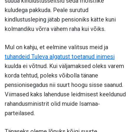
suuda kindlustusseltsid seda mõistlike
kuludega pakkuda. Peale surutud
kindlustusleping jätab pensioniks kätte kuni
kolmandiku võrra vähem raha kui võiks.
Mul on kahju, et eelmine valitsus meid ja
tuhandeid Tuleva algatust toetanud inimesi
kuulda ei võtnud. Kui väljamaksed oleks varem
korda tehtud, poleks võibolla tänane
pensionisegadus nii suurt hoogu sisse saanud.
Viimased kaks lahenduse leidmisest keeldunud
rahandusministrit olid muide Isamaa-
parteilased.
Tänaseks oleme lõpuks kõigi suurte