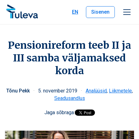
Liigu edasi sisu juurde
EN
Sisenen
Pensionireform teeb II ja
III samba väljamaksed
korda
Tõnu Pekk
·
5. november 2019
·
Analüüsid
,
Liikmetele
,
Seadusandlus
Jaga sõbraga: