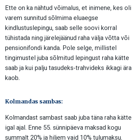
Ette on ka nähtud võimalus, et inimene, kes oli
varem sunnitud sõlmima eluaegse
kindlustuslepingu, saab selle soovi korral
tühistada ning järelejäänud raha välja võtta või
pensionifondi kanda. Pole selge, millistel
tingimustel juba sõlmitud lepingust raha kätte
saab ja kui palju tasudeks-trahvideks ikkagi ära
kaob.
Kolmandas sambas:
Kolmandast sambast saab juba täna raha kätte
igal ajal. Enne 55. sünnipäeva maksad kogu
summalt 20% ja hiljem vaid 10% tulumaksu.