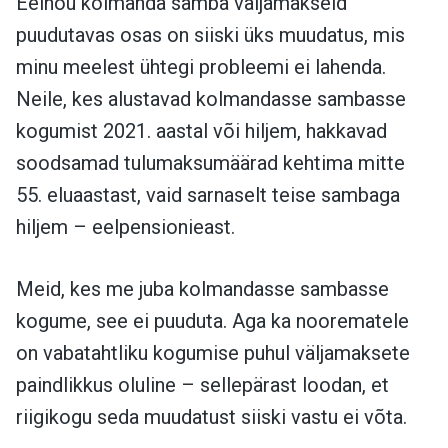
Eelnõu kolmanda samba väljamakseid
puudutavas osas on siiski üks muudatus, mis
minu meelest ühtegi probleemi ei lahenda.
Neile, kes alustavad kolmandasse sambasse
kogumist 2021. aastal või hiljem, hakkavad
soodsamad tulumaksumäärad kehtima mitte
55. eluaastast, vaid sarnaselt teise sambaga
hiljem – eelpensionieast.
Meid, kes me juba kolmandasse sambasse
kogume, see ei puuduta. Aga ka noorematele
on vabatahtliku kogumise puhul väljamaksete
paindlikkus oluline – sellepärast loodan, et
riigikogu seda muudatust siiski vastu ei võta.