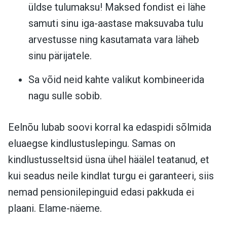
üldse tulumaksu! Maksed fondist ei lähe
samuti sinu iga-aastase maksuvaba tulu
arvestusse ning kasutamata vara läheb
sinu pärijatele.
Sa võid neid kahte valikut kombineerida
nagu sulle sobib.
Eelnõu lubab soovi korral ka edaspidi sõlmida
eluaegse kindlustuslepingu. Samas on
kindlustusseltsid üsna ühel häälel teatanud, et
kui seadus neile kindlat turgu ei garanteeri, siis
nemad pensionilepinguid edasi pakkuda ei
plaani. Elame-näeme.