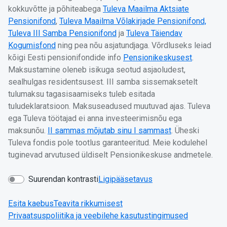
kokkuvõtte ja põhiteabega
Tuleva Maailma Aktsiate
Pensionifond
,
Tuleva Maailma Võlakirjade Pensionifond,
Tuleva III Samba Pensionifond
ja
Tuleva Täiendav
Kogumisfond
ning pea nõu asjatundjaga. Võrdluseks leiad
kõigi Eesti pensionifondide info
Pensionikeskusest
.
Maksustamine oleneb isikuga seotud asjaoludest,
sealhulgas residentsusest. III samba sissemaksetelt
tulumaksu tagasisaamiseks tuleb esitada
tuludeklaratsioon. Maksuseadused muutuvad ajas. Tuleva
ega Tuleva töötajad ei anna investeerimisnõu ega
maksunõu.
II sammas mõjutab sinu I sammast
. Üheski
Tuleva fondis pole tootlus garanteeritud. Meie kodulehel
tuginevad arvutused üldiselt Pensionikeskuse andmetele.
Suurendan kontrasti
Ligipääsetavus
Esita kaebus
Teavita rikkumisest
Privaatsuspoliitika ja veebilehe kasutustingimused