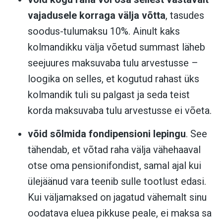
vajadusele korraga välja võtta
, tasudes
soodus-tulumaksu 10%. Ainult kaks
kolmandikku välja võetud summast läheb
seejuures maksuvaba tulu arvestusse –
loogika on selles, et kogutud rahast üks
kolmandik tuli su palgast ja seda teist
korda maksuvaba tulu arvestusse ei võeta.
võid sõlmida fondipensioni lepingu
. See
tähendab, et võtad raha välja vähehaaval
otse oma pensionifondist, samal ajal kui
ülejäänud vara teenib sulle tootlust edasi.
Kui väljamaksed on jagatud vähemalt sinu
oodatava eluea pikkuse peale, ei maksa sa