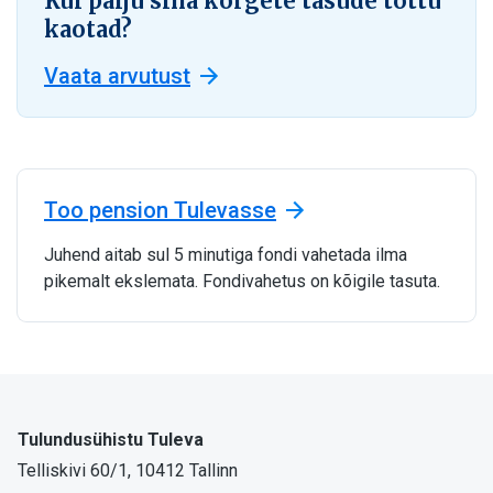
Kui palju sina kõrgete tasude tõttu
kaotad?
Vaata arvutust
Too pension Tulevasse
Juhend aitab sul 5 minutiga fondi vahetada ilma
pikemalt ekslemata. Fondivahetus on kõigile tasuta.
Tulundusühistu Tuleva
Telliskivi 60/1, 10412 Tallinn