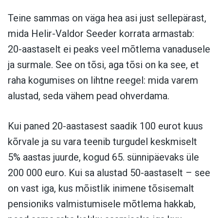
Teine sammas on väga hea asi just sellepärast,
mida Helir-Valdor Seeder korrata armastab:
20-aastaselt ei peaks veel mõtlema vanadusele
ja surmale. See on tõsi, aga tõsi on ka see, et
raha kogumises on lihtne reegel: mida varem
alustad, seda vähem pead ohverdama.
Kui paned 20-aastasest saadik 100 eurot kuus
kõrvale ja su vara teenib turgudel keskmiselt
5% aastas juurde, kogud 65. sünnipäevaks üle
200 000 euro. Kui sa alustad 50-aastaselt – see
on vast iga, kus mõistlik inimene tõsisemalt
pensioniks valmistumisele mõtlema hakkab,