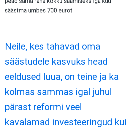
pead sama raha kokku saamiseks iga kuu
säästma umbes 700 eurot.
Neile, kes tahavad oma
säästudele kasvuks head
eeldused luua, on teine ja ka
kolmas sammas igal juhul
pärast reformi veel
kavalamad investeeringud kui