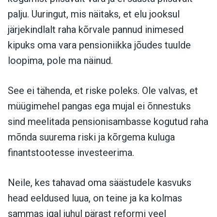
palju. Uuringut, mis näitaks, et elu jooksul
järjekindlalt raha kõrvale pannud inimesed
kipuks oma vara pensioniikka jõudes tuulde
loopima, pole ma näinud.
See ei tähenda, et riske poleks. Ole valvas, et
müügimehel pangas ega mujal ei õnnestuks
sind meelitada pensionisambasse kogutud raha
mõnda suurema riski ja kõrgema kuluga
finantstootesse investeerima.
Neile, kes tahavad oma säästudele kasvuks
head eeldused luua, on teine ja ka kolmas
sammas igal juhul pärast reformi veel