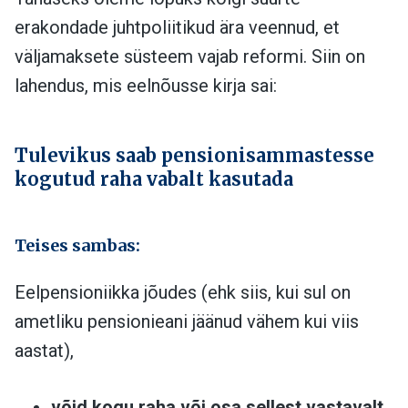
erakondade juhtpoliitikud ära veennud, et
väljamaksete süsteem vajab reformi. Siin on
lahendus, mis eelnõusse kirja sai:
Tulevikus saab pensionisammastesse
kogutud raha vabalt kasutada
Teises sambas:
Eelpensioniikka jõudes (ehk siis, kui sul on
ametliku pensionieani jäänud vähem kui viis
aastat),
võid kogu raha või osa sellest vastavalt