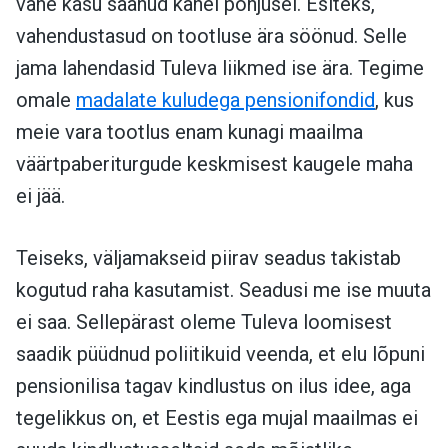
vähe kasu saanud kahel põhjusel. Esiteks,
vahendustasud on tootluse ära söönud. Selle
jama lahendasid Tuleva liikmed ise ära. Tegime
omale
madalate kuludega pensionifondid
, kus
meie vara tootlus enam kunagi maailma
väärtpaberiturgude keskmisest kaugele maha
ei jää.
Teiseks, väljamakseid piirav seadus takistab
kogutud raha kasutamist. Seadusi me ise muuta
ei saa. Sellepärast oleme Tuleva loomisest
saadik püüdnud poliitikuid veenda, et elu lõpuni
pensionilisa tagav kindlustus on ilus idee, aga
tegelikkus on, et Eestis ega mujal maailmas ei