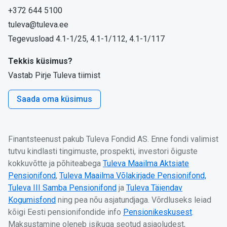
+372 644 5100
tuleva@tuleva.ee
Tegevusload 4.1-1/25, 4.1-1/112, 4.1-1/117
Tekkis küsimus?
Vastab Pirje Tuleva tiimist
Saada oma küsimus
Finantsteenust pakub Tuleva Fondid AS. Enne fondi valimist
tutvu kindlasti tingimuste, prospekti, investori õiguste
kokkuvõtte ja põhiteabega
Tuleva Maailma Aktsiate
Pensionifond
,
Tuleva Maailma Võlakirjade Pensionifond,
Tuleva III Samba Pensionifond
ja
Tuleva Täiendav
Kogumisfond
ning pea nõu asjatundjaga. Võrdluseks leiad
kõigi Eesti pensionifondide info
Pensionikeskusest
.
Maksustamine oleneb isikuga seotud asjaoludest,