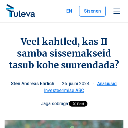
Liigu edasi sisu juurde
EN
Sisenen
Veel kahtled, kas II
samba sissemakseid
tasub kohe suurendada?
Sten Andreas Ehrlich
·
26. juuni 2024
·
Analüüsid
,
Investeerimise ABC
Jaga sõbraga: