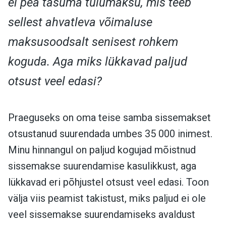
ei pea tasuma tulumaksu, mis teeb
sellest ahvatleva võimaluse
maksusoodsalt senisest rohkem
koguda. Aga miks lükkavad paljud
otsust veel edasi?
Praeguseks on oma teise samba sissemakset
otsustanud suurendada umbes 35 000 inimest.
Minu hinnangul on paljud kogujad mõistnud
sissemakse suurendamise kasulikkust, aga
lükkavad eri põhjustel otsust veel edasi. Toon
välja viis peamist takistust, miks paljud ei ole
veel sissemakse suurendamiseks avaldust