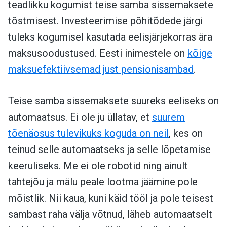
teadlikku kogumist teise samba sissemaksete
tõstmisest. Investeerimise põhitõdede järgi
tuleks kogumisel kasutada eelisjärjekorras ära
maksusoodustused. Eesti inimestele on
kõige
maksuefektiivsemad just pensionisambad
.
Teise samba sissemaksete suureks eeliseks on
automaatsus. Ei ole ju üllatav, et
suurem
tõenäosus tulevikuks koguda on neil
, kes on
teinud selle automaatseks ja selle lõpetamise
keeruliseks. Me ei ole robotid ning ainult
tahtejõu ja mälu peale lootma jäämine pole
mõistlik. Nii kaua, kuni käid tööl ja pole teisest
sambast raha välja võtnud, läheb automaatselt