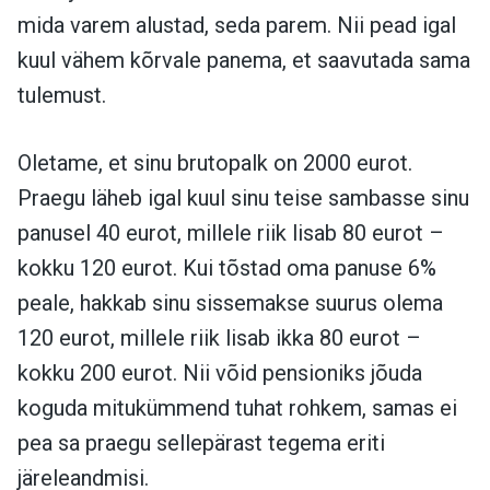
mida varem alustad, seda parem. Nii pead igal
kuul vähem kõrvale panema, et saavutada sama
tulemust.
Oletame, et sinu brutopalk on 2000 eurot.
Praegu läheb igal kuul sinu teise sambasse sinu
panusel 40 eurot, millele riik lisab 80 eurot –
kokku 120 eurot. Kui tõstad oma panuse 6%
peale, hakkab sinu sissemakse suurus olema
120 eurot, millele riik lisab ikka 80 eurot –
kokku 200 eurot. Nii võid pensioniks jõuda
koguda mitukümmend tuhat rohkem, samas ei
pea sa praegu sellepärast tegema eriti
järeleandmisi.