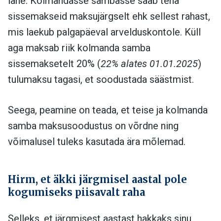
lähe. Kolmandasse sambasse saab teha
sissemakseid maksujärgselt ehk sellest rahast,
mis laekub palgapäeval arvelduskontole. Küll
aga maksab riik kolmanda samba
sissemaksetelt 20% (
22% alates 01.01.2025
)
tulumaksu tagasi, et soodustada säästmist.
Seega, peamine on teada, et teise ja kolmanda
samba maksusoodustus on võrdne ning
võimalusel tuleks kasutada ära mõlemad.
Hirm, et äkki järgmisel aastal pole
kogumiseks piisavalt raha
Selleks, et järgmisest aastast hakkaks sinu