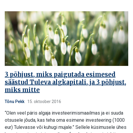
3 põhjust, miks paigutada esimesed
säästud Tuleva algkapitali, ja 3 põhjust,
miks mitte
Tõnu Pekk
15. oktoober 2016
“Olen veel päris algaja investeerimismaailmas ja ei suuda
otsusele jõuda, kas teha oma esimene investeering (1000
eur) Tulevasse või kuhugi mujale.” Sellele küsimusele ühes