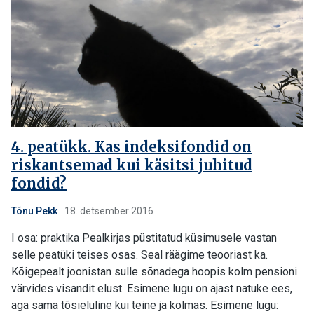
4. peatükk. Kas indeksifondid on
riskantsemad kui käsitsi juhitud
fondid?
Tõnu Pekk
18. detsember 2016
I osa: praktika Pealkirjas püstitatud küsimusele vastan
selle peatüki teises osas. Seal räägime teooriast ka.
Kõigepealt joonistan sulle sõnadega hoopis kolm pensioni
värvides visandit elust. Esimene lugu on ajast natuke ees,
aga sama tõsieluline kui teine ja kolmas. Esimene lugu: