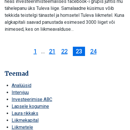
heas investeerimisteemalises facebook-i grupis juhtis mu
tähelepanu üks Tuleva liige. Samalaadne küsimus võib
tekkida teistelgi tänastel ja homsetel Tuleva liikmetel. Kuna
algkapitali saavad panustada esimesed 3000 liiget või
inimesed, kes on liikmeavalduse…
1
…
21
22
23
24
Teemad
Analüüsid
Intervjuu
Investeerimise ABC
Lapsele kogumine
Laura rikkaks
Liikmekapital
Liikmetele