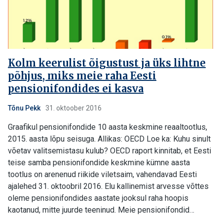
Kolm keerulist õigustust ja üks lihtne
põhjus, miks meie raha Eesti
pensionifondides ei kasva
Tõnu Pekk
31. oktoober 2016
Graafikul pensionifondide 10 aasta keskmine reaaltootlus,
2015. aasta lõpu seisuga. Allikas: OECD Loe ka: Kuhu sinult
võetav valitsemistasu kulub? OECD raport kinnitab, et Eesti
teise samba pensionifondide keskmine kümne aasta
tootlus on arenenud riikide viletsaim, vahendavad Eesti
ajalehed 31. oktoobril 2016. Elu kallinemist arvesse võttes
oleme pensionifondides aastate jooksul raha hoopis
kaotanud, mitte juurde teeninud. Meie pensionifondid…