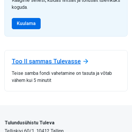
Räägime sellest, kuidas lihtsalt ja tõhusalt tulevikuks
koguda.
Kuulama
Too II sammas Tulevasse
Teise samba fondi vahetamine on tasuta ja võtab
vähem kui 5 minutit
Tulundusühistu Tuleva
Telliskivi 60/1, 10412 Tallinn