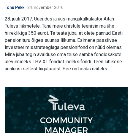
Tõnu Pekk
24. november 2016
28. juuli 2017: Uuendus ja uus mängukalkulaator Aitäh
Tuleva liikmetele. Tänu meie ühistule teenisin ma ühe
hiireklikiga 350 eurot. Te teate juba, et olete pannud Eesti
pensionituru õiges suunas liikuma. Esimene passiivse
investeerimisstrateegiaga pensionifond on nüüd olemas.
Mina juba tegin avalduse oma teise samba fondiosakute
üleviimiseks LHV XL fondist indeksifondi. Teen lühikese
analüüsi sellest liigutusest. See on heaks näiteks…