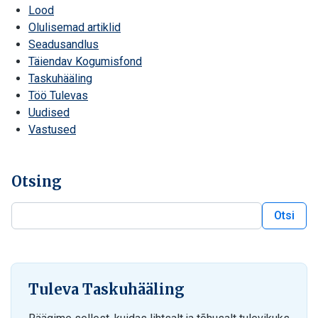
Lood
Olulisemad artiklid
Seadusandlus
Täiendav Kogumisfond
Taskuhääling
Töö Tulevas
Uudised
Vastused
Otsing
Otsi
Otsi blogist
Tuleva Taskuhääling