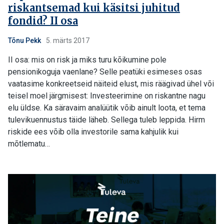
riskantsemad kui käsitsi juhitud
fondid? II osa
Tõnu Pekk
5. märts 2017
II osa: mis on risk ja miks turu kõikumine pole
pensionikoguja vaenlane? Selle peatüki esimeses osas
vaatasime konkreetseid näiteid elust, mis räägivad ühel või
teisel moel järgmisest: Investeerimine on riskantne nagu
elu üldse. Ka säravaim analüütik võib ainult loota, et tema
tulevikuennustus täide läheb. Sellega tuleb leppida. Hirm
riskide ees võib olla investorile sama kahjulik kui
mõtlematu…