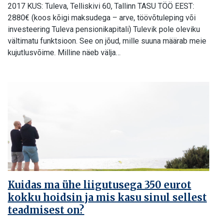
2017 KUS: Tuleva, Telliskivi 60, Tallinn TASU TÖÖ EEST:
2880€ (koos kõigi maksudega – arve, töövõtuleping või
investeering Tuleva pensionikapitali) Tulevik pole oleviku
vältimatu funktsioon. See on jõud, mille suuna määrab meie
kujutlusvõime. Milline näeb välja…
Kuidas ma ühe liigutusega 350 eurot
kokku hoidsin ja mis kasu sinul sellest
teadmisest on?