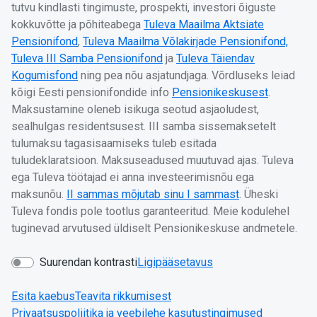
tutvu kindlasti tingimuste, prospekti, investori õiguste
kokkuvõtte ja põhiteabega
Tuleva Maailma Aktsiate
Pensionifond
,
Tuleva Maailma Võlakirjade Pensionifond,
Tuleva III Samba Pensionifond
ja
Tuleva Täiendav
Kogumisfond
ning pea nõu asjatundjaga. Võrdluseks leiad
kõigi Eesti pensionifondide info
Pensionikeskusest
.
Maksustamine oleneb isikuga seotud asjaoludest,
sealhulgas residentsusest. III samba sissemaksetelt
tulumaksu tagasisaamiseks tuleb esitada
tuludeklaratsioon. Maksuseadused muutuvad ajas. Tuleva
ega Tuleva töötajad ei anna investeerimisnõu ega
maksunõu.
II sammas mõjutab sinu I sammast
. Üheski
Tuleva fondis pole tootlus garanteeritud. Meie kodulehel
tuginevad arvutused üldiselt Pensionikeskuse andmetele.
Suurendan kontrasti
Ligipääsetavus
Esita kaebus
Teavita rikkumisest
Privaatsuspoliitika ja veebilehe kasutustingimused