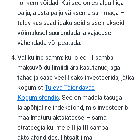
rohkem võidad. Kui see on esialgu liiga
palju, alusta palju väiksema summaga –
tulevikus saad igakuiseid sissemakseid
võimalusel suurendada ja vajadusel
vähendada või peatada.
Valikuline samm: kui oled III samba
maksuvõidu limiidi ära kasutanud, aga
tahad ja saad veel lisaks investeerida, jätka
kogumist
Tuleva Täiendavas
Kogumisfondis
. See on madala tasuga
laiapõhjaline indeksfond, mis investeerib
maailmaturu aktsiatesse – sama
strateegia kui meie II ja III samba
aktsiafondides, lihtsalt ilma