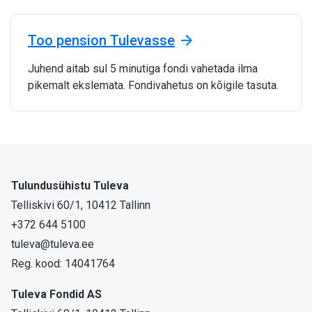
Too pension Tulevasse
Juhend aitab sul 5 minutiga fondi vahetada ilma
pikemalt ekslemata. Fondivahetus on kõigile tasuta.
Tulundusühistu Tuleva
Telliskivi 60/1, 10412 Tallinn
+372 644 5100
tuleva@tuleva.ee
Reg. kood: 14041764
Tuleva Fondid AS