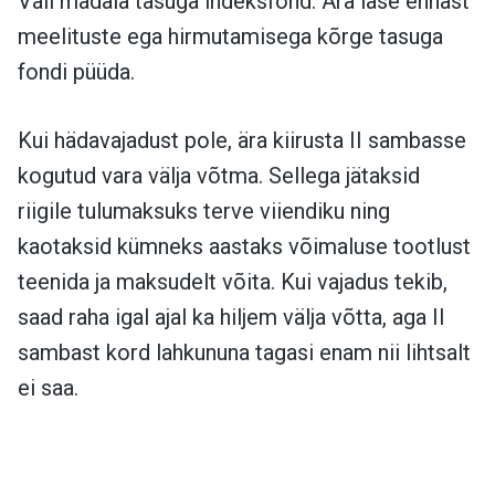
Vali madala tasuga indeksfond. Ära lase ennast
meelituste ega hirmutamisega kõrge tasuga
fondi püüda.
Kui hädavajadust pole, ära kiirusta II sambasse
kogutud vara välja võtma. Sellega jätaksid
riigile tulumaksuks terve viiendiku ning
kaotaksid kümneks aastaks võimaluse tootlust
teenida ja maksudelt võita. Kui vajadus tekib,
saad raha igal ajal ka hiljem välja võtta, aga II
sambast kord lahkununa tagasi enam nii lihtsalt
ei saa.