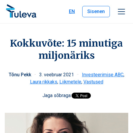
Liigu edasi sisu juurde
EN
Sisenen
Kokkuvõte: 15 minutiga
miljonäriks
Tõnu Pekk
·
3. veebruar 2021
·
Investeerimise ABC
,
Laura rikkaks
,
Liikmetele
,
Vastused
Jaga sõbraga: