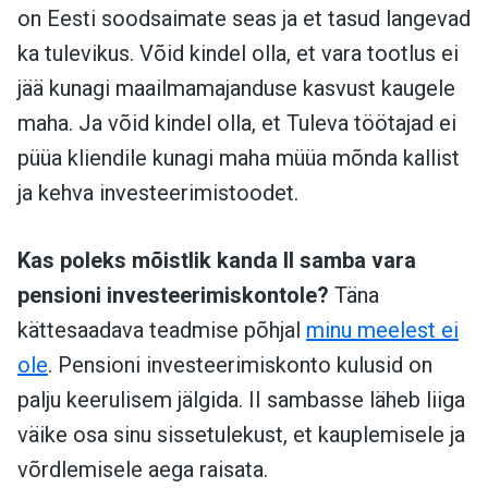
on Eesti soodsaimate seas ja et tasud langevad
ka tulevikus. Võid kindel olla, et vara tootlus ei
jää kunagi maailmamajanduse kasvust kaugele
maha. Ja võid kindel olla, et Tuleva töötajad ei
püüa kliendile kunagi maha müüa mõnda kallist
ja kehva investeerimistoodet.
Kas poleks mõistlik kanda II samba vara
pensioni investeerimiskontole?
Täna
kättesaadava teadmise põhjal
minu meelest ei
ole
. Pensioni investeerimiskonto kulusid on
palju keerulisem jälgida. II sambasse läheb liiga
väike osa sinu sissetulekust, et kauplemisele ja
võrdlemisele aega raisata.