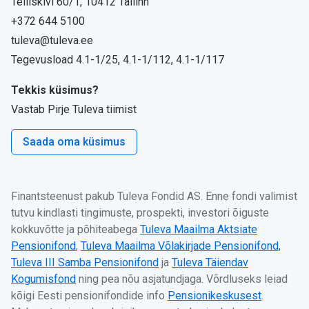
Telliskivi 60/1, 10412 Tallinn
+372 644 5100
tuleva@tuleva.ee
Tegevusload 4.1-1/25, 4.1-1/112, 4.1-1/117
Tekkis küsimus?
Vastab Pirje Tuleva tiimist
Saada oma küsimus
Finantsteenust pakub Tuleva Fondid AS. Enne fondi valimist
tutvu kindlasti tingimuste, prospekti, investori õiguste
kokkuvõtte ja põhiteabega
Tuleva Maailma Aktsiate
Pensionifond
,
Tuleva Maailma Võlakirjade Pensionifond,
Tuleva III Samba Pensionifond
ja
Tuleva Täiendav
Kogumisfond
ning pea nõu asjatundjaga. Võrdluseks leiad
kõigi Eesti pensionifondide info
Pensionikeskusest
.