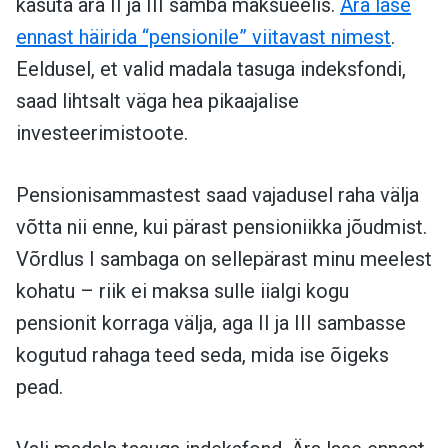
kasuta ära II ja III samba maksueelis.
Ära lase
ennast häirida “pensionile” viitavast nimest
.
Eeldusel, et valid madala tasuga indeksfondi,
saad lihtsalt väga hea pikaajalise
investeerimistoote.
Pensionisammastest saad vajadusel raha välja
võtta nii enne, kui pärast pensioniikka jõudmist.
Võrdlus I sambaga on sellepärast minu meelest
kohatu – riik ei maksa sulle iialgi kogu
pensionit korraga välja, aga II ja III sambasse
kogutud rahaga teed seda, mida ise õigeks
pead.