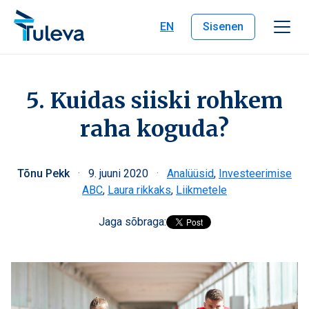
Liigu edasi sisu juurde
EN
Sisenen
5. Kuidas siiski rohkem
raha koguda?
Tõnu Pekk
·
9. juuni 2020
·
Analüüsid
,
Investeerimise
ABC
,
Laura rikkaks
,
Liikmetele
Jaga sõbraga: