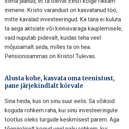
silma jäänud, et ta olevat Eesti kõige rikkam
inimene. Kristo varandust on kasvatanud töö,
mitte kavalad investeeringud. Ka täna ei kuluta
ta aega aktsiate või kinnisvaraga kauplemisele,
vaid nuputab pidevalt, kuidas teha veel
mõjusamalt seda, milles ta on hea.
Pensionisammas on Kristol Tulevas.
Alusta kohe, kasvata oma teenistust,
pane järjekindlalt kõrvale
Sina hinda, kus on sinu suur eelis. Sa võiksid
koguda rohkem raha, kui sinu investeeringute
tootlus oleks turgude keskmisest parem. Aga
tõenäoliselt kogud veel palju rohkem, kui