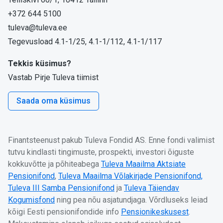
+372 644 5100
tuleva@tuleva.ee
Tegevusload 4.1-1/25, 4.1-1/112, 4.1-1/117
Tekkis küsimus?
Vastab Pirje Tuleva tiimist
Saada oma küsimus
Finantsteenust pakub Tuleva Fondid AS. Enne fondi valimist
tutvu kindlasti tingimuste, prospekti, investori õiguste
kokkuvõtte ja põhiteabega
Tuleva Maailma Aktsiate
Pensionifond
,
Tuleva Maailma Võlakirjade Pensionifond,
Tuleva III Samba Pensionifond
ja
Tuleva Täiendav
Kogumisfond
ning pea nõu asjatundjaga. Võrdluseks leiad
kõigi Eesti pensionifondide info
Pensionikeskusest
.