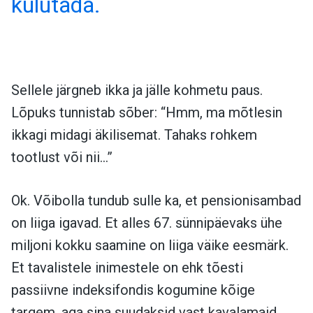
kulutada.
Sellele järgneb ikka ja jälle kohmetu paus.
Lõpuks tunnistab sõber: “Hmm, ma mõtlesin
ikkagi midagi äkilisemat. Tahaks rohkem
tootlust või nii…”
Ok. Võibolla tundub sulle ka, et pensionisambad
on liiga igavad. Et alles 67. sünnipäevaks ühe
miljoni kokku saamine on liiga väike eesmärk.
Et tavalistele inimestele on ehk tõesti
passiivne indeksifondis kogumine kõige
targem, aga sina suudaksid vast kavalamaid