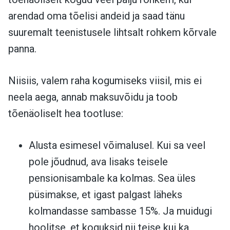
arendad oma tõelisi andeid ja saad tänu
suuremalt teenistusele lihtsalt rohkem kõrvale
panna.
Niisiis, valem raha kogumiseks viisil, mis ei
neela aega, annab maksuvõidu ja toob
tõenäoliselt hea tootluse:
Alusta esimesel võimalusel. Kui sa veel
pole jõudnud, ava lisaks teisele
pensionisambale ka kolmas. Sea üles
püsimakse, et igast palgast läheks
kolmandasse sambasse 15%. Ja muidugi
hoolitse, et koguksid nii teise kui ka