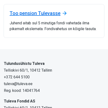
Too pension Tulevasse
Juhend aitab sul 5 minutiga fondi vahetada ilma
pikemalt ekslemata. Fondivahetus on kõigile tasuta.
Tulundusühistu Tuleva
Telliskivi 60/1, 10412 Tallinn
+372 644 5100
tuleva@tuleva.ee
Reg. kood: 14041764
Tuleva Fondid AS
Telliskivi 60/1, 10412 Tallinn