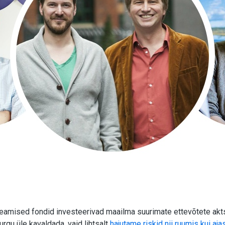
eamised fondid investeerivad maailma suurimate ettevõtete akt
urgu üle kavaldada, vaid lihtsalt
hajutame riskid nii ruumis kui ajas