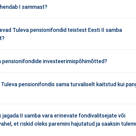
ähendab I sammast?
nevad Tuleva pensionifondid teistest Eesti II samba
t?
va pensionifondide investeerimispõhimõtted?
Tuleva pensionifondis sama turvaliselt kaitstud kui pan
k jagada II samba vara erinevate fondivalitsejate või
ahel, et riskid oleks paremini hajutatud ja saaksin tulem