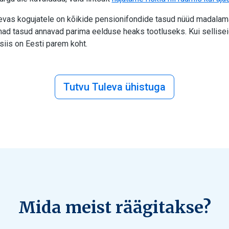
evas kogujatele on kõikide pensionifondide tasud nüüd madalam
d tasud annavad parima eelduse heaks tootluseks. Kui sellisei
siis on Eesti parem koht.
Tutvu Tuleva ühistuga
Mida meist räägitakse?