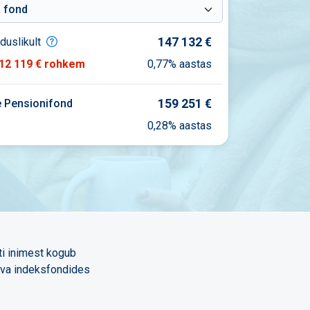
147 132 €
duslikult
12 119 €
rohkem
0,77%
aastas
159 251 €
e Pensionifond
0,28% aastas
ti inimest kogub
eva indeksfondides