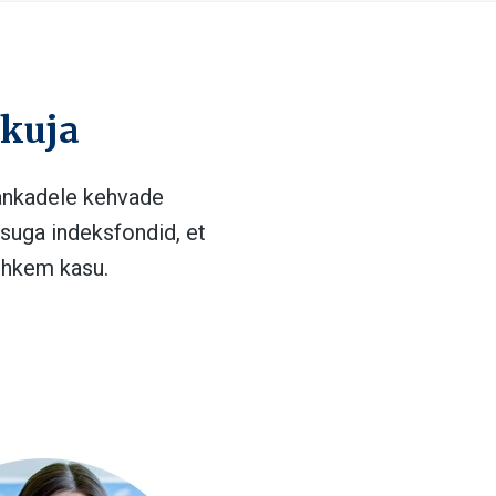
kkuja
pankadele kehvade
suga indeksfondid, et
ohkem kasu.