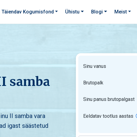
Täiendav Kogumisfond
Ühistu
Blogi
Meist
Sinu vanus
II samba
Brutopalk
Sinu panus brutopalgast
inu II samba vara
Eeldatav tootlus aastas
ad igast säästetud
Võrdle fondiga