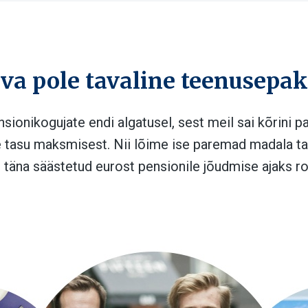
va pole tavaline teenusepa
nsionikogujate endi algatusel, sest meil sai kõrini 
 tasu maksmisest. Nii lõime ise paremad madala ta
t täna säästetud eurost pensionile jõudmise ajaks r