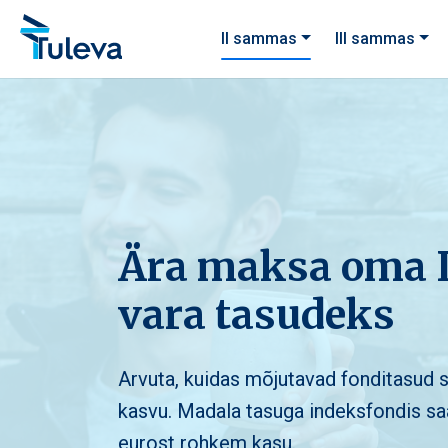
Liigu edasi sisu juurde
II sammas
III sammas
Ära maksa oma 
vara tasudeks
Arvuta, kuidas mõjutavad fonditasud s
kasvu. Madala tasuga indeksfondis sa
eurost rohkem kasu.