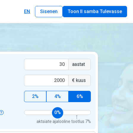
EN
Sisenen
Toon II samba Tulevasse
aastat
€ kuus
2%
4%
6%
0%
aktsiate ajalooline tootlus 7%