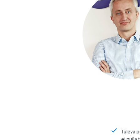
Tuleva p
ei püüa t