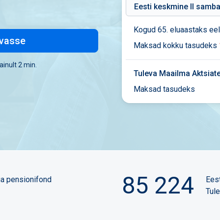
Kogud 65. eluaastaks eel
evasse
Maksad kokku tasudeks
ainult 2 min.
Tuleva Maailma Aktsiat
Maksad tasudeks
85 224
ga pensionifond
Ees
Tul