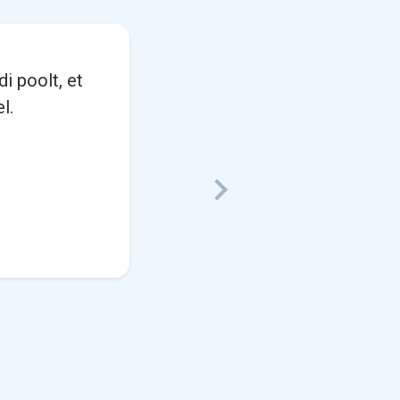
i poolt, et
l.
Next