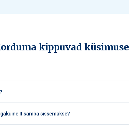
orduma kippuvad küsimus
?
 igakuine II samba sissemakse?