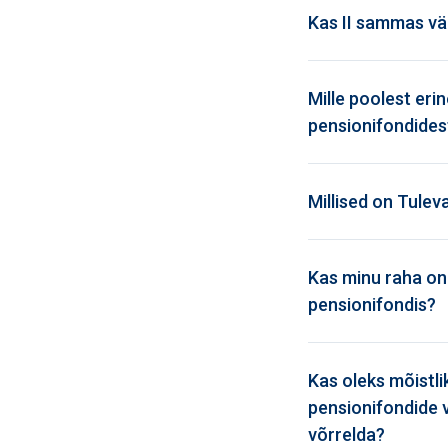
Kas II sammas v
Mille poolest eri
pensionifondides
Millised on Tule
Kas minu raha on 
pensionifondis?
Kas oleks mõistli
pensionifondide v
võrrelda?