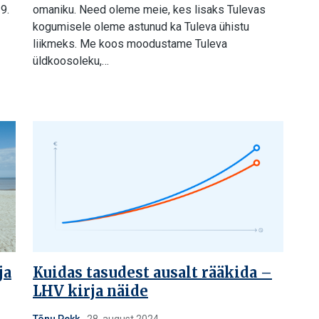
9.
omaniku. Need oleme meie, kes lisaks Tulevas
kogumisele oleme astunud ka Tuleva ühistu
liikmeks. Me koos moodustame Tuleva
üldkoosoleku,…
ja
Kuidas tasudest ausalt rääkida –
LHV kirja näide