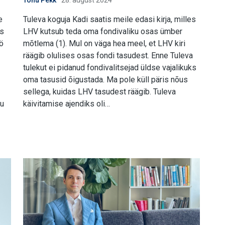
Tõnu Pekk
28. august 2024
e
Tuleva koguja Kadi saatis meile edasi kirja, milles
es
LHV kutsub teda oma fondivaliku osas ümber
ö
mõtlema (1). Mul on väga hea meel, et LHV kiri
räägib olulises osas fondi tasudest. Enne Tuleva
tulekut ei pidanud fondivalitsejad üldse vajalikuks
oma tasusid õigustada. Ma pole küll päris nõus
sellega, kuidas LHV tasudest räägib. Tuleva
gu
käivitamise ajendiks oli…