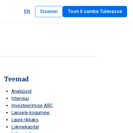
EN
Sisenen
Toon II samba Tulevasse
Teemad
Analüüsid
Intervjuu
Investeerimise ABC
Lapsele kogumine
Laura rikkaks
Liikmekapital