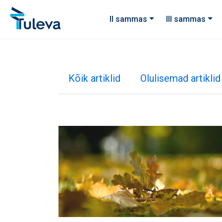
Liigu edasi sisu juurde
II sammas
III sammas
Kõik artiklid
Olulisemad artiklid