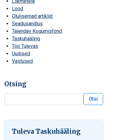
Liikmetele
Lood
Olulisemad artiklid
Seadusandlus
Täiendav Kogumisfond
Taskuhääling
Töö Tulevas
Uudised
Vastused
Otsing
Otsi
Otsi blogist
Tuleva Taskuhääling