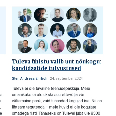
Tuleva ühistu valib uut nõukogu:
kandidaatide tutvustused
Sten Andreas Ehrlich
24. september 2024
Tuleva ei ole tavaline teenusepakkuja. Meie
ui
omanikuks ei ole ükski suurettevõtja või
s
välismaine pank, vaid tuhanded kogujad ise. Nii on
,
lihtsam tegutseda – meie huvid ei ole kogujate
le
omadega risti. Tänaseks on Tuleval juba üle 8500