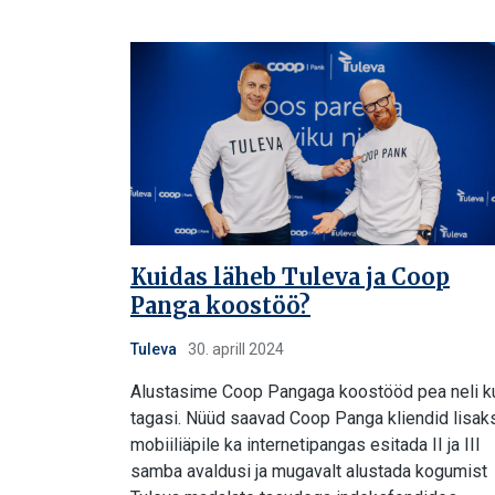
Kuidas läheb Tuleva ja Coop
Panga koostöö?
Tuleva
30. aprill 2024
Alustasime Coop Pangaga koostööd pea neli k
tagasi. Nüüd saavad Coop Panga kliendid lisak
mobiiliäpile ka internetipangas esitada II ja III
samba avaldusi ja mugavalt alustada kogumist