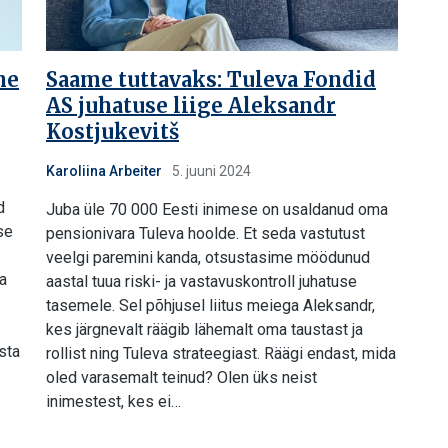
ne
Saame tuttavaks: Tuleva Fondid
AS juhatuse liige Aleksandr
Kostjukevitš
Karoliina Arbeiter
5. juuni 2024
d
Juba üle 70 000 Eesti inimese on usaldanud oma
se
pensionivara Tuleva hoolde. Et seda vastutust
veelgi paremini kanda, otsustasime möödunud
a
aastal tuua riski- ja vastavuskontroll juhatuse
tasemele. Sel põhjusel liitus meiega Aleksandr,
kes järgnevalt räägib lähemalt oma taustast ja
sta
rollist ning Tuleva strateegiast. Räägi endast, mida
oled varasemalt teinud? Olen üks neist
inimestest, kes ei…