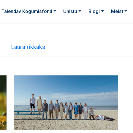
Täiendav Kogumisfond
Ühistu
Blogi
Meist
Laura rikkaks