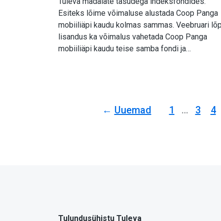
Tuleva madalate tasudega indeksfondides.
Esiteks lõime võimaluse alustada Coop Panga
mobiiliäpi kaudu kolmas sammas. Veebruari lõ
lisandus ka võimalus vahetada Coop Panga
mobiiliäpi kaudu teise samba fondi ja…
Uuemad
1
…
3
4
Tulundusühistu Tuleva