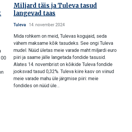
Miljard täis ja Tuleva tasud
t
langevad taas
Tuleva
14. november 2024
Mida rohkem on meid, Tulevas kogujaid, seda
vähem maksame kõik tasudeks. See ongi Tuleva
mudel. Nüüd ületas meie varade maht miljardi euro
a
piiri ja saame jälle langetada fondide tasusid.
100
Alates 14. novembrist on kõikide Tuleva fondide
jooksvad tasud 0,32%. Tuleva kiire kasv on viinud
on
meie varade mahu üle järgmise piiri: meie
fondides on nüüd üle…