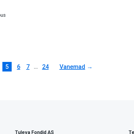
pus
5
6
7
…
24
Vanemad
Tuleva Fondid AS
Te