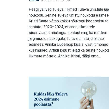
Tuleva
4. september 2024
Peagi valivad Tuleva liikmed Tuleva ühistule uu
nõukogu. Senine Tuleva ühistu nõukogu esime
Kristi Saare võtab kokku nõukogu koosseisu tö
aastatel 2020–2024, et anda liikmetele
sissevaadet nõukogus tehtust ning ka mõtteid
järgmisele nõukogule. Tuleva ühistu juhatuse
esimees Annika Uudelepp küsis Kristilt mõned
küsimused. Artikli lõpust leiad ka teiste nõuko
liikmete mõtteid. Annika: Kristi, räägi oma…