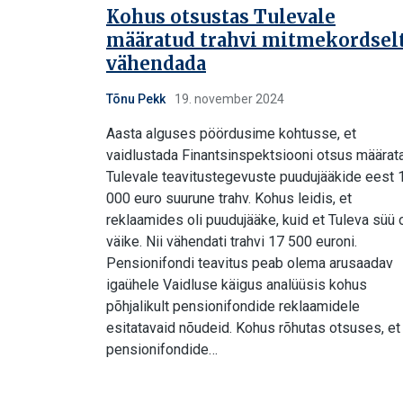
Kohus otsustas Tulevale
määratud trahvi mitmekordsel
vähendada
Tõnu Pekk
19. november 2024
Aasta alguses pöördusime kohtusse, et
vaidlustada Finantsinspektsiooni otsus määrat
Tulevale teavitustegevuste puudujääkide eest 
000 euro suurune trahv. Kohus leidis, et
reklaamides oli puudujääke, kuid et Tuleva süü 
väike. Nii vähendati trahvi 17 500 euroni.
Pensionifondi teavitus peab olema arusaadav
igaühele Vaidluse käigus analüüsis kohus
põhjalikult pensionifondide reklaamidele
esitatavaid nõudeid. Kohus rõhutas otsuses, et
pensionifondide…