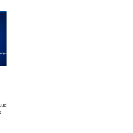
uud
s