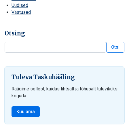
Uudised
Vastused
Otsing
Otsi
Otsi blogist
Tuleva Taskuhääling
Räägime sellest, kuidas lihtsalt ja tõhusalt tulevikuks
koguda.
Kuulama