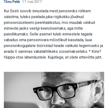
Tõnu Pekk
17. mai 2017
Kui Eesti soovib innustada meid pensioniks rohkem
säästma, tuleks peatada juba riigikokku jõudnud
pensionisüsteemi peenhäälestus, mis muudab valikud
inimeste jaoks veelgi keerulisemaks, aga mitte
paindlikumaks. Selle asemel tuleb inimestele tagada
vabadus oma pensionivara mõistlikult kasutada, luua
pensionikogujatele tööriistad heade valikute tegemiseks ja
avada II sammas vabatahtlikeks sissemakseteks. * Kiire?
Hüppa otse lahendustele. Kujutlege, et olete ettevõtte juht…