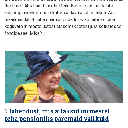
the time.” Abraham Lincoln Meile Eestis said madalate
kuludega indeksifondid kättesaadavaks alles hiljuti. Aga
maailmas läheb juba enamus enda tuleviku tarbeks raha
koguvate inimeste uutest sissemaksetest just sellistesse
fondidesse. Miks?…
5 lahendust, mis aitaksid inimestel
teha pensioniks paremaid valikuid