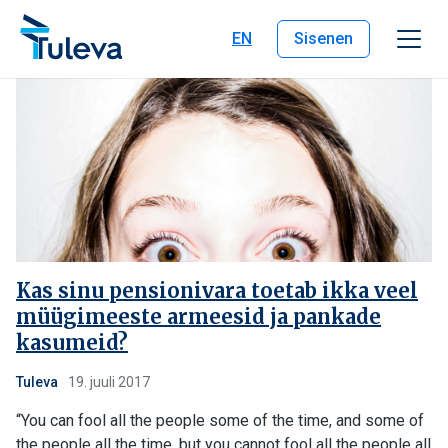
Liigu edasi sisu juurde
EN
Sisenen
Kas sinu pensionivara toetab ikka veel
müügimeeste armeesid ja pankade
kasumeid?
Tuleva
19. juuli 2017
“You can fool all the people some of the time, and some of
the people all the time, but you cannot fool all the people all