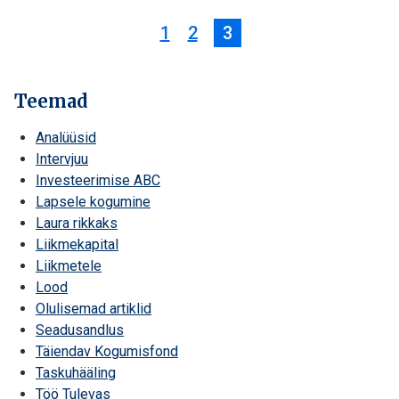
1
2
3
Teemad
Analüüsid
Intervjuu
Investeerimise ABC
Lapsele kogumine
Laura rikkaks
Liikmekapital
Liikmetele
Lood
Olulisemad artiklid
Seadusandlus
Täiendav Kogumisfond
Taskuhääling
Töö Tulevas