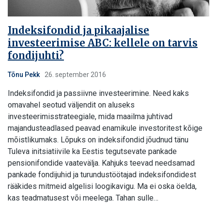
Indeksifondid ja pikaajalise
investeerimise ABC: kellele on tarvis
fondijuhti?
Tõnu Pekk
26. september 2016
Indeksifondid ja passiivne investeerimine. Need kaks
omavahel seotud väljendit on aluseks
investeerimisstrateegiale, mida maailma juhtivad
majandusteadlased peavad enamikule investoritest kõige
mõistlikumaks. Lõpuks on indeksifondid jõudnud tänu
Tuleva initsiatiivile ka Eestis tegutsevate pankade
pensionifondide vaatevälja. Kahjuks teevad needsamad
pankade fondijuhid ja turundustöötajad indeksifondidest
rääkides mitmeid algelisi loogikavigu. Ma ei oska öelda,
kas teadmatusest või meelega. Tahan sulle…