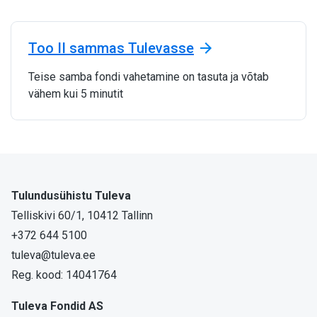
Too II sammas Tulevasse
Teise samba fondi vahetamine on tasuta ja võtab
vähem kui 5 minutit
Tulundusühistu Tuleva
Telliskivi 60/1, 10412 Tallinn
+372 644 5100
tuleva@tuleva.ee
Reg. kood: 14041764
Tuleva Fondid AS