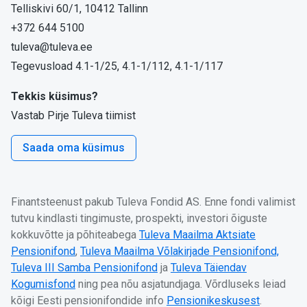
Telliskivi 60/1, 10412 Tallinn
+372 644 5100
tuleva@tuleva.ee
Tegevusload 4.1-1/25, 4.1-1/112, 4.1-1/117
Tekkis küsimus?
Vastab Pirje Tuleva tiimist
Saada oma küsimus
Finantsteenust pakub Tuleva Fondid AS. Enne fondi valimist
tutvu kindlasti tingimuste, prospekti, investori õiguste
kokkuvõtte ja põhiteabega
Tuleva Maailma Aktsiate
Pensionifond
,
Tuleva Maailma Võlakirjade Pensionifond,
Tuleva III Samba Pensionifond
ja
Tuleva Täiendav
Kogumisfond
ning pea nõu asjatundjaga. Võrdluseks leiad
kõigi Eesti pensionifondide info
Pensionikeskusest
.