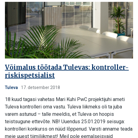
Võimalus töötada Tulevas: kontroller-
riskispetsialist
Tuleva
17. detsember 2018
18 kuud tagasi vahetas Mari Kuhi PwC projektijuhi ameti
Tuleva kontrolleri oma vastu. Tuleva liikmeks oli ta juba
varem astunud – talle meeldis, et Tuleva on hoopis
teistsugune ettevõte. NB! Uuendus 25.01.2019 seisuga:
kontrolleri konkurss on nüüd lõppenud. Varsti anname teada
meie uuest tiimiliikmest! Meil pole eemalseisvaid