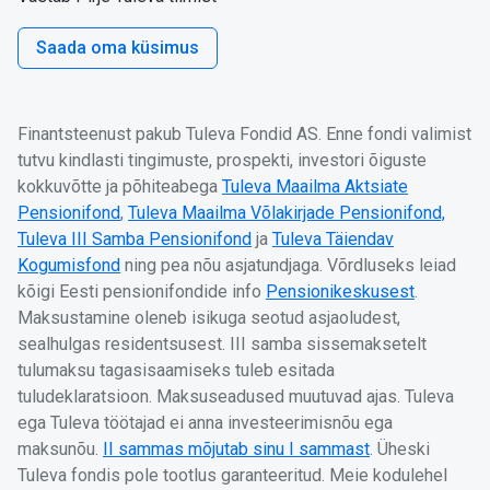
Saada oma küsimus
Finantsteenust pakub Tuleva Fondid AS. Enne fondi valimist
tutvu kindlasti tingimuste, prospekti, investori õiguste
kokkuvõtte ja põhiteabega
Tuleva Maailma Aktsiate
Pensionifond
,
Tuleva Maailma Võlakirjade Pensionifond,
Tuleva III Samba Pensionifond
ja
Tuleva Täiendav
Kogumisfond
ning pea nõu asjatundjaga. Võrdluseks leiad
kõigi Eesti pensionifondide info
Pensionikeskusest
.
Maksustamine oleneb isikuga seotud asjaoludest,
sealhulgas residentsusest. III samba sissemaksetelt
tulumaksu tagasisaamiseks tuleb esitada
tuludeklaratsioon. Maksuseadused muutuvad ajas. Tuleva
ega Tuleva töötajad ei anna investeerimisnõu ega
maksunõu.
II sammas mõjutab sinu I sammast
. Üheski
Tuleva fondis pole tootlus garanteeritud. Meie kodulehel