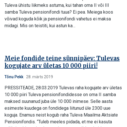
Tuleva ühistu liikmeks astuma, kui tahan oma II või III
samba Tuleva pensionifondi tuua? Ei pea. Meiega koos
võivad koguda kõik ja pensionifondi vahetus ei maksa
midagi. Mis on teistiti, kui astun ka…
Meie fondide teine sünnipäev: Tulevas
kogujate arv ületas 10 000 piiri!
Tõnu Pekk
28. märts 2019
PRESSITEADE, 28.03.2019 Tulevas raha kogujate arv ületas
10 000 piiri Tuleva pensionifondidesse on oma II samba
maksed suunanud juba üle 10 000 inimese. Selle aasta
esimeste kuudega on fondidega liitunud üle 2300 uue
koguja. Enamus neist kogub raha Tuleva Maailma Aktsiate
Pensionifondis. “Tuleb meeles pidada, et me ei kasuta