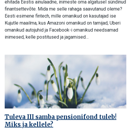
ehitada Eestis ainulaadne, inimeste oma algatusel sündinud
finantsettevõte. Mida me selle rahaga saavutanud oleme?
Eesti esimene fintech, mille omanikud on kasutajad ise
Kujutle maailma, kus Amazoni omanikud on tarnijad, Uberi
omanikud autojuhid ja Facebook-i omanikud needsamad
inimesed, kelle postitused ja jagamised…
Tuleva III samba pensionifond tuleb!
Miks ja kellele?