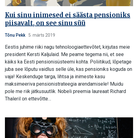
Kui sinu inimesed ei säästa pensioniks
piisavalt, on see sinu süü
Tõnu Pekk
5. märts 2019
Eestis juhime riiki nagu tehnoloogiaettevõtet, kirjutas meie
president Kersti Kaljulaid. Me peame tegema nii, et see
käiks ka Eesti pensionisüsteemi kohta. Poliitikud, lõpetage
juba see lõputu vaidlus selle üle, kas pensioniks koguda on
vaja! Keskenduge targa, lihtsa ja inimeste kasu
maksimeeriva pensionistrateegia arendamisele! Muidu
pole me riik jätkusuutlik. Nobeli preemia laureaat Richard
Thaleril on ettevõtte…