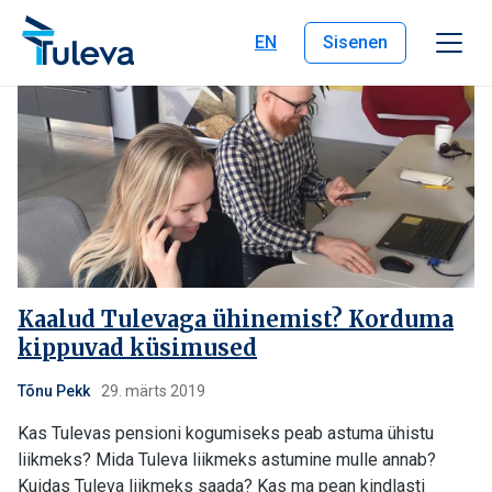
Liigu edasi sisu juurde
EN
Sisenen
Kaalud Tulevaga ühinemist? Korduma
kippuvad küsimused
Tõnu Pekk
29. märts 2019
Kas Tulevas pensioni kogumiseks peab astuma ühistu
liikmeks? Mida Tuleva liikmeks astumine mulle annab?
Kuidas Tuleva liikmeks saada? Kas ma pean kindlasti