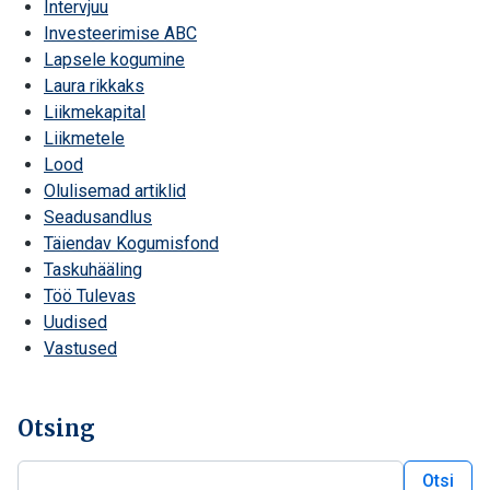
Intervjuu
Investeerimise ABC
Lapsele kogumine
Laura rikkaks
Liikmekapital
Liikmetele
Lood
Olulisemad artiklid
Seadusandlus
Täiendav Kogumisfond
Taskuhääling
Töö Tulevas
Uudised
Vastused
Otsing
Otsi