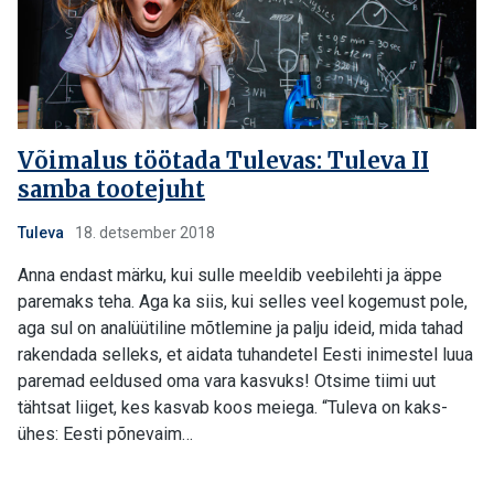
Võimalus töötada Tulevas: Tuleva II
samba tootejuht
Tuleva
18. detsember 2018
Anna endast märku, kui sulle meeldib veebilehti ja äppe
paremaks teha. Aga ka siis, kui selles veel kogemust pole,
aga sul on analüütiline mõtlemine ja palju ideid, mida tahad
rakendada selleks, et aidata tuhandetel Eesti inimestel luua
paremad eeldused oma vara kasvuks! Otsime tiimi uut
tähtsat liiget, kes kasvab koos meiega. “Tuleva on kaks-
ühes: Eesti põnevaim…