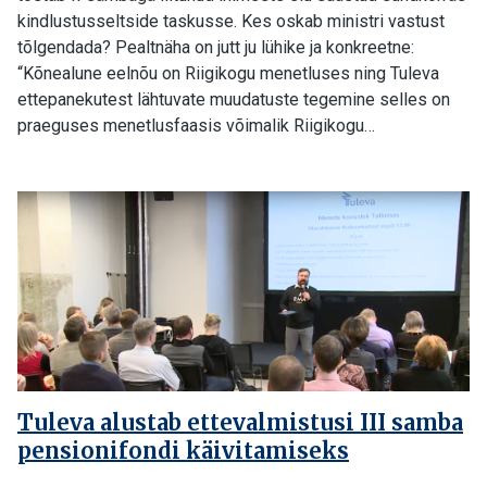
kindlustusseltside taskusse. Kes oskab ministri vastust
tõlgendada? Pealtnäha on jutt ju lühike ja konkreetne:
“Kõnealune eelnõu on Riigikogu menetluses ning Tuleva
ettepanekutest lähtuvate muudatuste tegemine selles on
praeguses menetlusfaasis võimalik Riigikogu…
Tuleva alustab ettevalmistusi III samba
pensionifondi käivitamiseks