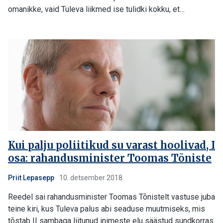
omanikke, vaid Tuleva liikmed ise tulidki kokku, et…
Kui palju poliitikud su varast hoolivad, I
osa: rahandusminister Toomas Tõniste
Priit Lepasepp
10. detsember 2018
Reedel sai rahandusminister Toomas Tõnistelt vastuse juba
teine kiri, kus Tuleva palus abi seaduse muutmiseks, mis
tõstab II sambaga liitunud inimeste elu säästud sundkorras