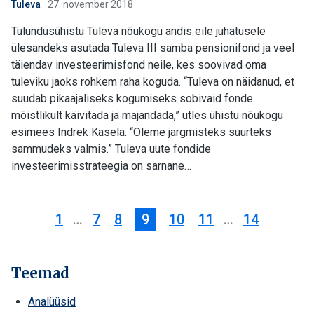
Tuleva
27. november 2018
Tulundusühistu Tuleva nõukogu andis eile juhatusele
ülesandeks asutada Tuleva III samba pensionifond ja veel
täiendav investeerimisfond neile, kes soovivad oma
tuleviku jaoks rohkem raha koguda. “Tuleva on näidanud, et
suudab pikaajaliseks kogumiseks sobivaid fonde
mõistlikult käivitada ja majandada,” ütles ühistu nõukogu
esimees Indrek Kasela. “Oleme järgmisteks suurteks
sammudeks valmis.” Tuleva uute fondide
investeerimisstrateegia on sarnane…
1
…
7
8
9
10
11
…
14
Teemad
Analüüsid