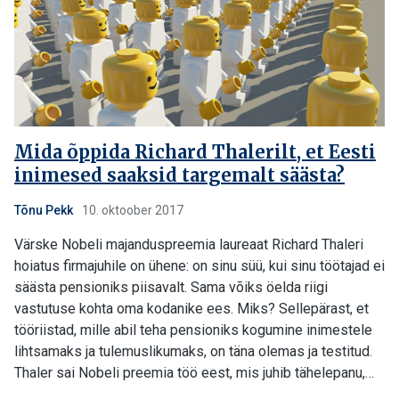
Mida õppida Richard Thalerilt, et Eesti
inimesed saaksid targemalt säästa?
Tõnu Pekk
10. oktoober 2017
Värske Nobeli majanduspreemia laureaat Richard Thaleri
hoiatus firmajuhile on ühene: on sinu süü, kui sinu töötajad ei
säästa pensioniks piisavalt. Sama võiks öelda riigi
vastutuse kohta oma kodanike ees. Miks? Sellepärast, et
tööriistad, mille abil teha pensioniks kogumine inimestele
lihtsamaks ja tulemuslikumaks, on täna olemas ja testitud.
Thaler sai Nobeli preemia töö eest, mis juhib tähelepanu,…