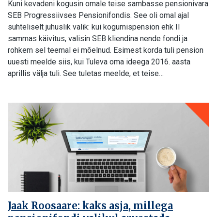
Kuni kevadeni kogusin omale teise sambasse pensionivara
SEB Progressiivses Pensionifondis. See oli omal ajal
suhteliselt juhuslik valik: kui kogumispension ehk II
sammas käivitus, valisin SEB kliendina nende fondi ja
rohkem sel teemal ei mõelnud. Esimest korda tuli pension
uuesti meelde siis, kui Tuleva oma ideega 2016. aasta
aprillis välja tuli. See tuletas meelde, et teise…
Jaak Roosaare: kaks asja, millega