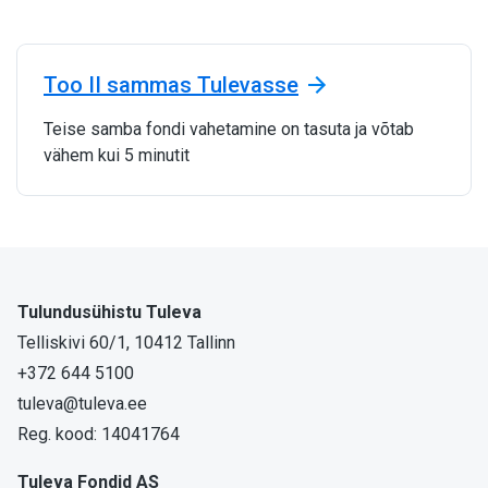
Too II sammas Tulevasse
Teise samba fondi vahetamine on tasuta ja võtab
vähem kui 5 minutit
Tulundusühistu Tuleva
Telliskivi 60/1, 10412 Tallinn
+372 644 5100
tuleva@tuleva.ee
Reg. kood: 14041764
Tuleva Fondid AS