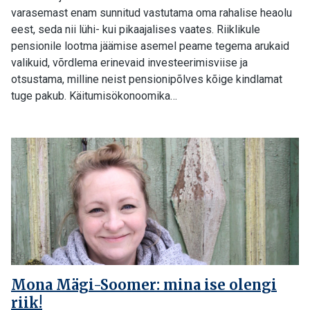
varasemast enam sunnitud vastutama oma rahalise heaolu
eest, seda nii lühi- kui pikaajalises vaates. Riiklikule
pensionile lootma jäämise asemel peame tegema arukaid
valikuid, võrdlema erinevaid investeerimisviise ja
otsustama, milline neist pensionipõlves kõige kindlamat
tuge pakub. Käitumisökonoomika…
Mona Mägi-Soomer: mina ise olengi
riik!