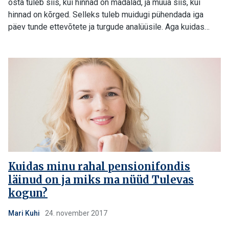
osta tuleb siis, kui hinnad on madalad, ja müüa siis, kui
hinnad on kõrged. Selleks tuleb muidugi pühendada iga
päev tunde ettevõtete ja turgude analüüsile. Aga kuidas…
Kuidas minu rahal pensionifondis
läinud on ja miks ma nüüd Tulevas
kogun?
Mari Kuhi
24. november 2017