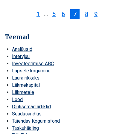
1
…
5
6
7
8
9
Teemad
Analüüsid
Intervjuu
Investeerimise ABC
Lapsele kogumine
Laura rikkaks
Liikmekapital
Liikmetele
Lood
Olulisemad artiklid
Seadusandlus
Täiendav Kogumisfond
Taskuhääling