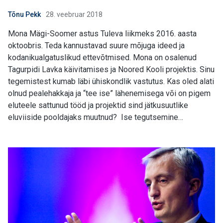
Tõnu Pekk
28. veebruar 2018
Mona Mägi-Soomer astus Tuleva liikmeks 2016. aasta
oktoobris. Teda kannustavad suure mõjuga ideed ja
kodanikualgatuslikud ettevõtmised. Mona on osalenud
Tagurpidi Lavka käivitamises ja Noored Kooli projektis. Sinu
tegemistest kumab läbi ühiskondlik vastutus. Kas oled alati
olnud pealehakkaja ja “tee ise” lähenemisega või on pigem
eluteele sattunud tööd ja projektid sind jätkusuutlike
eluviiside pooldajaks muutnud? Ise tegutsemine…