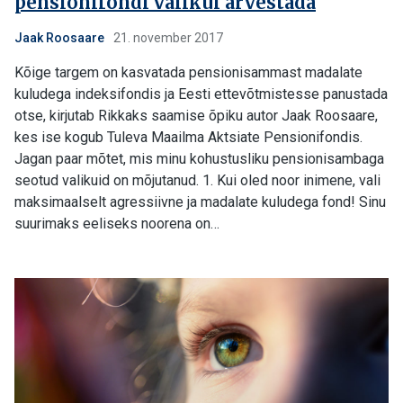
pensionifondi valikul arvestada
Jaak Roosaare
21. november 2017
Kõige targem on kasvatada pensionisammast madalate
kuludega indeksifondis ja Eesti ettevõtmistesse panustada
otse, kirjutab Rikkaks saamise õpiku autor Jaak Roosaare,
kes ise kogub Tuleva Maailma Aktsiate Pensionifondis.
Jagan paar mõtet, mis minu kohustusliku pensionisambaga
seotud valikuid on mõjutanud. 1. Kui oled noor inimene, vali
maksimaalselt agressiivne ja madalate kuludega fond! Sinu
suurimaks eeliseks noorena on…