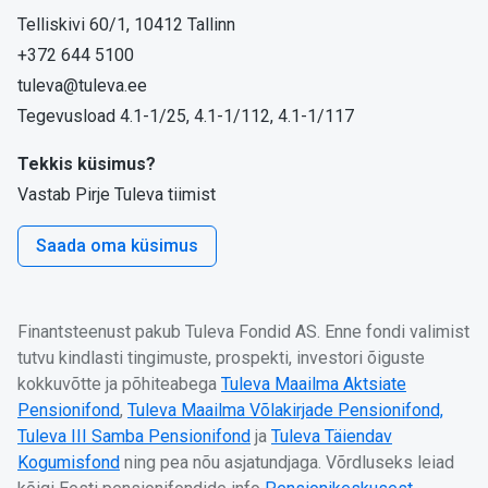
Telliskivi 60/1, 10412 Tallinn
+372 644 5100
tuleva@tuleva.ee
Tegevusload 4.1-1/25, 4.1-1/112, 4.1-1/117
Tekkis küsimus?
Vastab Pirje Tuleva tiimist
Saada oma küsimus
Finantsteenust pakub Tuleva Fondid AS. Enne fondi valimist
tutvu kindlasti tingimuste, prospekti, investori õiguste
kokkuvõtte ja põhiteabega
Tuleva Maailma Aktsiate
Pensionifond
,
Tuleva Maailma Võlakirjade Pensionifond,
Tuleva III Samba Pensionifond
ja
Tuleva Täiendav
Kogumisfond
ning pea nõu asjatundjaga. Võrdluseks leiad