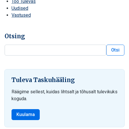
Töö Tulevas
Uudised
Vastused
Otsing
Otsi
Otsi blogist
Tuleva Taskuhääling
Räägime sellest, kuidas lihtsalt ja tõhusalt tulevikuks
koguda.
Kuulama