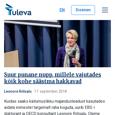
Liigu edasi sisu juurde
EN
Sisenen
Suur punane nupp, millele vajutades
kõik kohe säästma hakkavad
Leonore Riitsalu
17. september 2018
Kuidas saaks käitumuslikku majandusteadust kasutades
aidata inimestel targemalt raha koguda, uurib EBS-i
doktorant ja OECD konsultant Leonore Riitsalu. Oleme