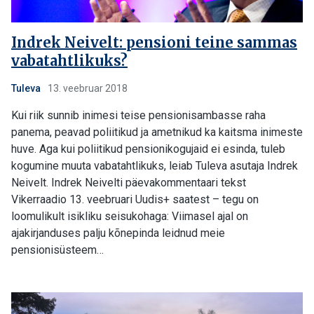
Indrek Neivelt: pensioni teine sammas
vabatahtlikuks?
Tuleva
13. veebruar 2018
Kui riik sunnib inimesi teise pensionisambasse raha
panema, peavad poliitikud ja ametnikud ka kaitsma inimeste
huve. Aga kui poliitikud pensionikogujaid ei esinda, tuleb
kogumine muuta vabatahtlikuks, leiab Tuleva asutaja Indrek
Neivelt. Indrek Neivelti päevakommentaari tekst
Vikerraadio 13. veebruari Uudis+ saatest – tegu on
loomulikult isikliku seisukohaga: Viimasel ajal on
ajakirjanduses palju kõnepinda leidnud meie
pensionisüsteem…