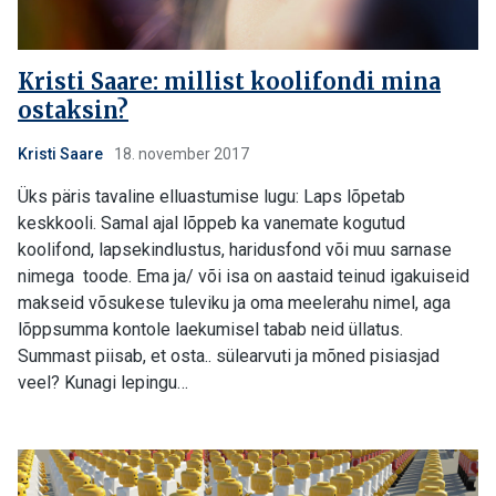
Kristi Saare: millist koolifondi mina
ostaksin?
Kristi Saare
18. november 2017
Üks päris tavaline elluastumise lugu: Laps lõpetab
keskkooli. Samal ajal lõppeb ka vanemate kogutud
koolifond, lapsekindlustus, haridusfond või muu sarnase
nimega toode. Ema ja/ või isa on aastaid teinud igakuiseid
makseid võsukese tuleviku ja oma meelerahu nimel, aga
lõppsumma kontole laekumisel tabab neid üllatus.
Summast piisab, et osta.. sülearvuti ja mõned pisiasjad
veel? Kunagi lepingu…